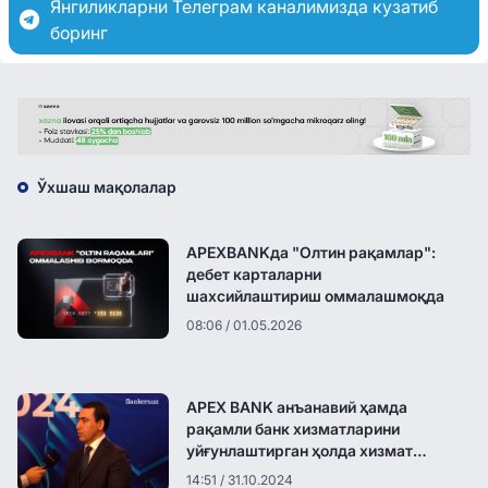
Янгиликларни Телеграм каналимизда кузатиб
боринг
Ўхшаш мақолалар
APEXBANKда "Олтин рақамлар":
дебет карталарни
шахсийлаштириш оммалашмоқда
08:06 / 01.05.2026
APEX BANK анъанавий ҳамда
рақамли банк хизматларини
уйғунлаштирган ҳолда хизмат
кўрсатишни бошлайди
14:51 / 31.10.2024