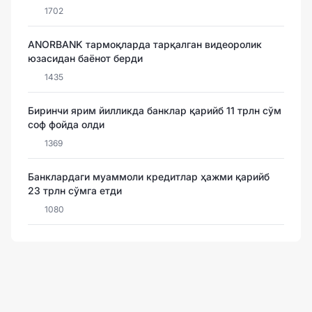
1702
ANORBANK тармоқларда тарқалган видеоролик
юзасидан баёнот берди
1435
Биринчи ярим йилликда банклар қарийб 11 трлн сўм
соф фойда олди
1369
Банклардаги муаммоли кредитлар ҳажми қарийб
23 трлн сўмга етди
1080