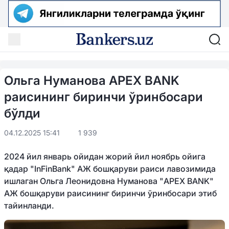
Ольга Нуманова APEX BANK
раисининг биринчи ўринбосари
бўлди
04.12.2025 15:41
1 939
2024 йил январь ойидан жорий йил ноябрь ойига
қадар "InFinBank" АЖ бошқаруви раиси лавозимида
ишлаган Ольга Леонидовна Нуманова "APEX BANK"
АЖ бошқаруви раисининг биринчи ўринбосари этиб
тайинланди.