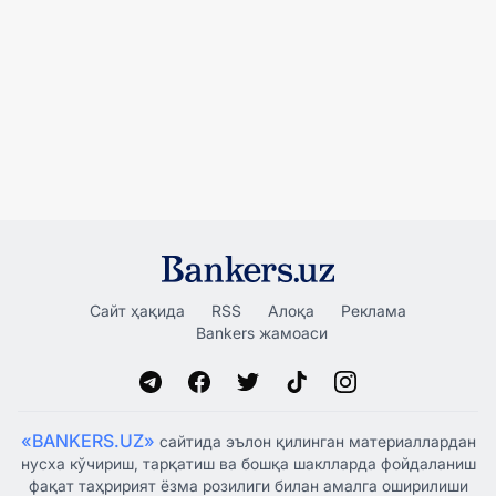
Сайт ҳақида
RSS
Алоқа
Реклама
Bankers жамоаси
«BANKERS.UZ»
сайтида эълон қилинган материаллардан
нусха кўчириш, тарқатиш ва бошқа шаклларда фойдаланиш
фақат таҳририят ёзма розилиги билан амалга оширилиши