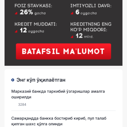
Энг кўп ўқилаётган
Марказий банкда таркибий ўзгаришлар амалга
оширилди
3284
Самарқандда банкка бостириб кириб, пул талаб
қилган шахс қўлга олинди