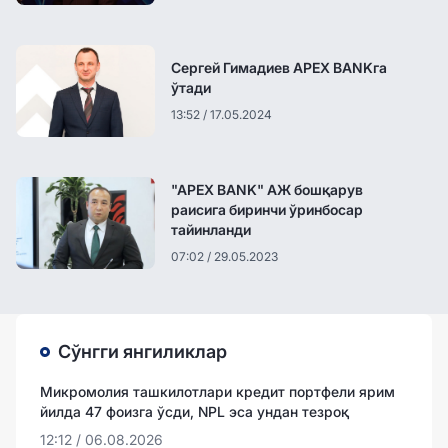
Сергей Гимадиев APEX BANKга
ўтади
13:52 / 17.05.2024
"APEX BANK" АЖ бошқарув
раисига биринчи ўринбосар
тайинланди
07:02 / 29.05.2023
Сўнгги янгиликлар
Микромолия ташкилотлари кредит портфели ярим
йилда 47 фоизга ўсди, NPL эса ундан тезроқ
12:12 / 06.08.2026