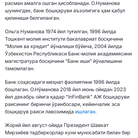
расман амалга ошган ҳисобланади. О.Нуманова
шунингдек, банк бошқаруви аъзолигига ҳам қабул
қилиниши белгиланган.
Ольга Нуманова 1974 йил туғилган, 1996 йилда
Тошкент молия институти бакалавриат босқичини
"Молия ва кредит" йўналиши бўйича, 2004 йилда
Ўзбекистон Республикаси Банк-молия академиясини
магистратура босқичини "Банк иши" йўналишини
тамомлаган.
Банк соҳасидаги меҳнат фаолиятини 1996 йилда
бошлаган. О.Нўманова 2018 йил июнь ойидан 2023
йил декабрь ойига қадар "InFinBank" АЖ бошқаруви
раисининг биринчи ўринбосари, кейинчалик эса
бошқарув раиси лавозимида
ишлаган
.
Жорий йил август ойида
Президент Шавкат
Мирзиёев тадбиркорлар куни муносабати билан бир