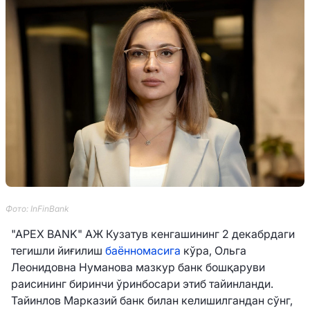
Фото: InFinBank
"APEX BANK" АЖ Кузатув кенгашининг 2 декабрдаги
тегишли йиғилиш
баённомасига
кўра, Ольга
Леонидовна Нуманова мазкур банк бошқаруви
раисининг биринчи ўринбосари этиб тайинланди.
Тайинлов Марказий банк билан келишилгандан сўнг,