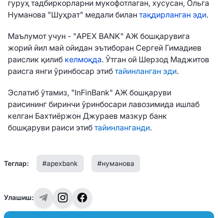
гуруҳ тадбиркорларни мукофотлаган, хусусан, Ольга
Нуманова
"Шуҳрат" медали билан
тақдирланган эди
.
Маълумот учун - "APEX BANK" АЖ бошқарувига
жорий йил май ойидан эътиборан Сергей Гимадиев
раислик қилиб
келмоқда
. Ўтган ой
Шерзод Маджитов
раисга янги ўринбосар этиб
тайинланган эди
.
Эслатиб ўтамиз, "InFinBank" АЖ бошқаруви
раисининг биринчи ўринбосари лавозимида ишлаб
келган Бахтиёржон Джураев мазкур банк
бошқаруви раиси этиб
тайинланганди
.
Теглар:
#apexbank
#нуманова
Улашиш: