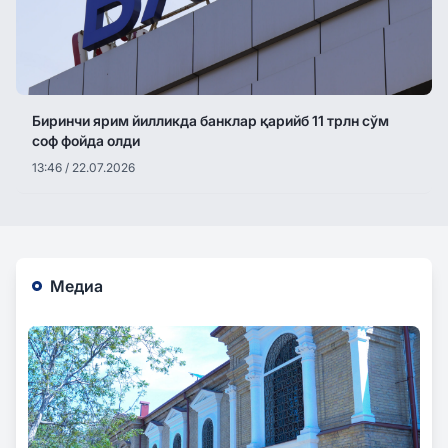
Биринчи ярим йилликда банклар қарийб 11 трлн сўм
соф фойда олди
13:46 / 22.07.2026
Медиа