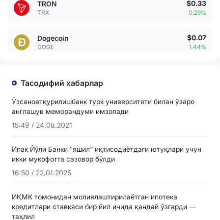
$0.33
TRON
TRX
0.29%
$0.07
Dogecoin
DOGE
1.44%
Тасодифий хабарлар
Ўзсаноатқурилишбанк турк университети билан ўзаро
англашув меморандуми имзолади
15:49 / 24.08.2021
Ипак Йўли Банки "яшил" иқтисодиётдаги ютуқлари учун
икки мукофотга сазовор бўлди
16:50 / 22.01.2025
ИҚМК томонидан молиялаштирилаётган ипотека
кредитлари ставкаси бир йил ичида қандай ўзгарди —
таҳлил