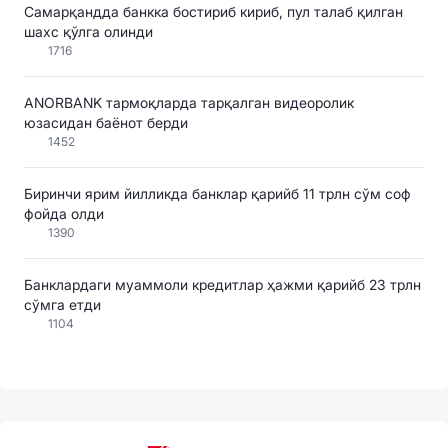
Самарқандда банкка бостириб кириб, пул талаб қилган
шахс қўлга олинди
1716
ANORBANK тармоқларда тарқалган видеоролик
юзасидан баёнот берди
1452
Биринчи ярим йилликда банклар қарийб 11 трлн сўм соф
фойда олди
1390
Банклардаги муаммоли кредитлар ҳажми қарийб 23 трлн
сўмга етди
1104