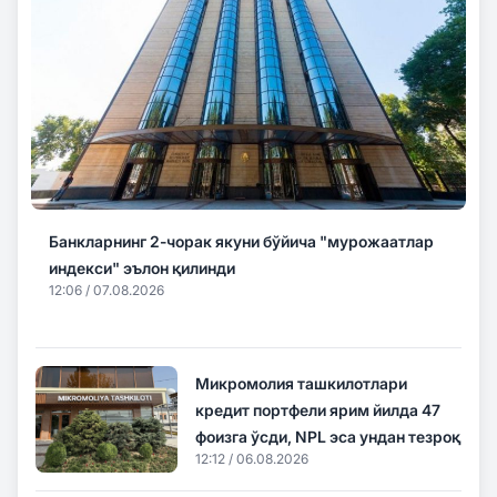
Банкларнинг 2-чорак якуни бўйича "мурожаатлар
индекси" эълон қилинди
12:06 / 07.08.2026
Микромолия ташкилотлари
кредит портфели ярим йилда 47
фоизга ўсди, NPL эса ундан тезроқ
12:12 / 06.08.2026