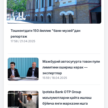
Тошкентдаги 150 йиллик "банк-музей"дан
репортаж
17:58 / 21.04.2025
Мажбурий автосуғурта товон пули
лимитини ошириш керак —
экспертлар
15:59 / 18.04.2025
Ipoteka Bank OTP Group
маълумотларни қайта ишлаш
бўйича янги марказни ишга