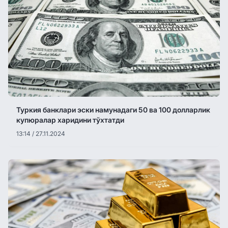
Туркия банклари эски намунадаги 50 ва 100 долларлик
купюралар харидини тўхтатди
13:14 / 27.11.2024