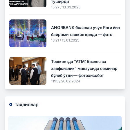
туширди
15:27 / 13.03.2025
ANORBANK болaлар учун Янги йил
байрами ташкил қилди — фото
18:21 / 13.01.2025
Тошкентда "АТМ: Бизнес ва
хавфсизлик" мавзусида семинар
бўлиб ўтди — фотоҳисобот
11:15 / 26.02.2024
Таҳлиллар