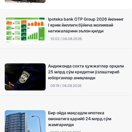
Ipoteka bank OTP Group 2026 йилнинг
I ярим йиллиги бўйича молиявий
натижаларини эълон қилди
10:02 / 06.08.2026
Андижонда сохта ҳужжатлар орқали
25 млрд сўм кредитни ўзлаштириб
юборганлар аниқланди
06:19 / 06.08.2026
Бир ойда мақсадли ипотека
омонатига қарийб 24 млрд сўм
жамғарилди