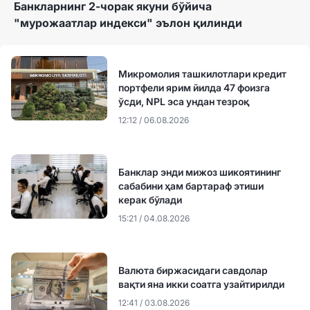
Банкларнинг 2-чорак якуни бўйича
"мурожаатлар индекси" эълон қилинди
Микромолия ташкилотлари кредит
портфели ярим йилда 47 фоизга
ўсди, NPL эса ундан тезроқ
12:12 / 06.08.2026
Банклар энди мижоз шикоятининг
сабабини ҳам бартараф этиши
керак бўлади
15:21 / 04.08.2026
Валюта биржасидаги савдолар
вақти яна икки соатга узайтирилди
12:41 / 03.08.2026