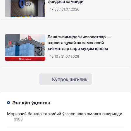
фойдаси камайди
17:53 / 31.07.2026
Банк тизимидаги ислоҳотлар —
аҳолига қулай ва замонавий
хизматлар сари муҳим қадам
15:10 / 31.07.2026
Кўпроқ янгилик
Энг кўп ўқилган
Марказий банкда таркибий ўзгаришлар амалга оширилди
3303