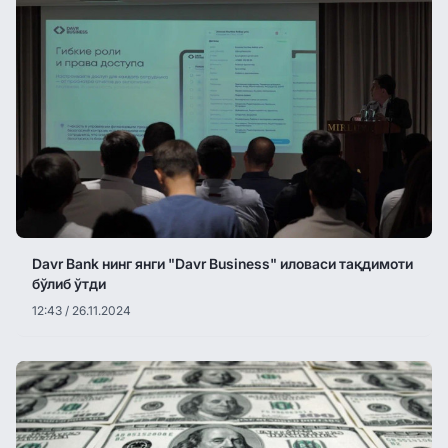
Davr Bank нинг янги "Davr Business" иловаси тақдимоти
бўлиб ўтди
12:43 / 26.11.2024