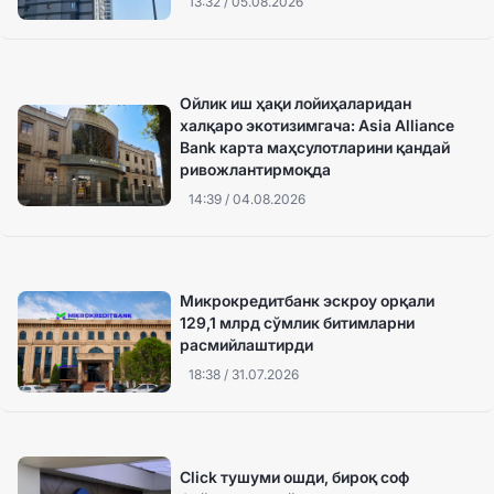
13:32 / 05.08.2026
Ойлик иш ҳақи лойиҳаларидан
халқаро экотизимгача: Asia Alliance
Bank карта маҳсулотларини қандай
ривожлантирмоқда
14:39 / 04.08.2026
Микрокредитбанк эскроу орқали
129,1 млрд сўмлик битимларни
расмийлаштирди
18:38 / 31.07.2026
Click тушуми ошди, бироқ соф