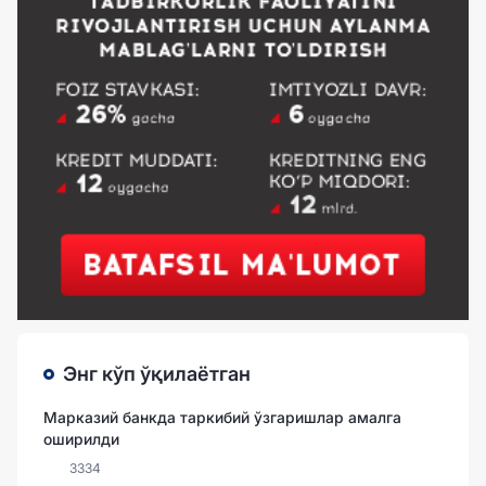
Энг кўп ўқилаётган
Марказий банкда таркибий ўзгаришлар амалга
оширилди
3334