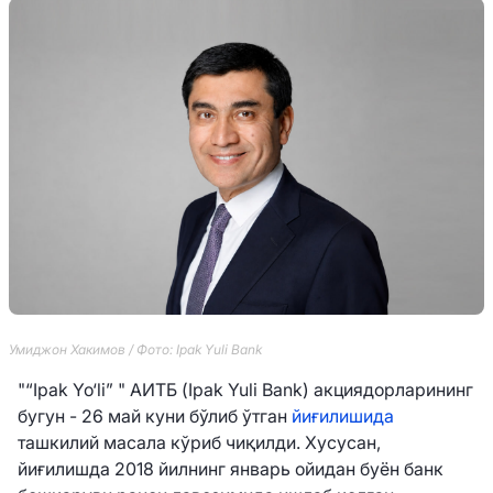
Умиджон Хакимов / Фото: Ipak Yuli Bank
"“Ipak Yo‘li” " АИТБ (Ipak Yuli Bank) акциядорларининг
бугун - 26 май куни бўлиб ўтган
йиғилишида
ташкилий масала кўриб чиқилди. Хусусан,
йиғилишда 2018 йилнинг январь ойидан буён банк