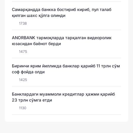
Самарқандда банкка бостириб кириб, пул талаб
қилган шахс қўлга олинди
1738
ANORBANK тармоқларда тарқалган видеоролик
юзасидан баёнот берди
1475
Биринчи ярим йилликда банклар қарийб 11 трлн сўм
соф фойда олди
1425
Банклардаги муаммоли кредитлар ҳажми қарийб
23 трлн сўмга етди
1130