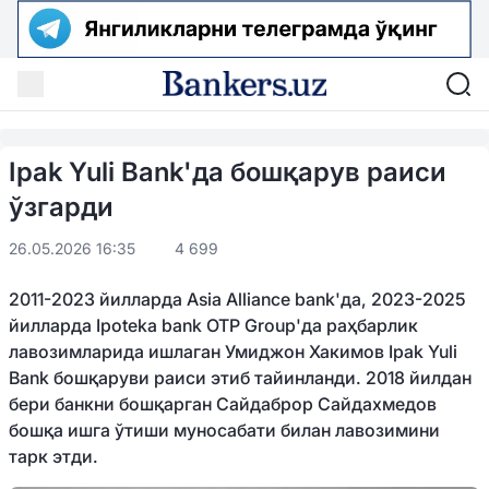
Ipak Yuli Bank'да бошқарув раиси
ўзгарди
26.05.2026 16:35
4 699
2011-2023 йилларда Asia Alliance bank'да, 2023-2025
йилларда Ipoteka bank OTP Group'да раҳбарлик
лавозимларида ишлаган Умиджон Хакимов Ipak Yuli
Bank бошқаруви раиси этиб тайинланди. 2018 йилдан
бери банкни бошқарган Сайдаброр Сайдахмедов
бошқа ишга ўтиши муносабати билан лавозимини
тарк этди.