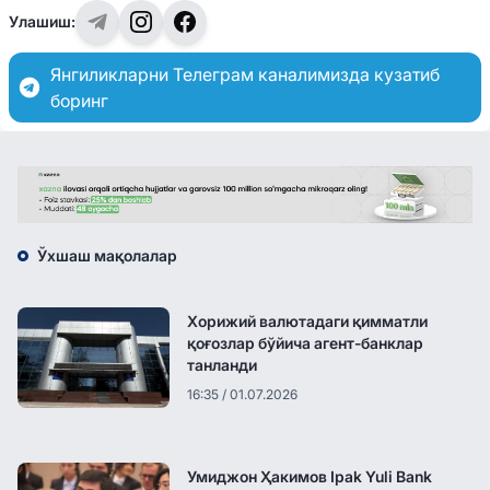
Улашиш:
Янгиликларни Телеграм каналимизда кузатиб
боринг
Ўхшаш мақолалар
Хорижий валютадаги қимматли
қоғозлар бўйича агент-банклар
танланди
16:35 / 01.07.2026
Умиджон Ҳакимов Ipak Yuli Bank