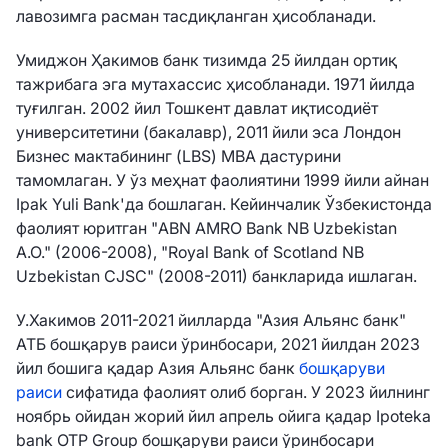
лавозимга расман тасдиқланган ҳисобланади.
Умиджон Ҳакимов банк тизимда 25 йилдан ортиқ
тажрибага эга мутахассис ҳисобланади. 1971 йилда
туғилган. 2002 йил Тошкент давлат иқтисодиёт
университетини (бакалавр), 2011 йили эса Лондон
Бизнес мактабининг (LBS) MBA дастурини
тамомлаган. У ўз меҳнат фаолиятини 1999 йили айнан
Ipak Yuli Bank'да бошлаган. Кейинчалик Ўзбекистонда
фаолият юритган "ABN AMRO Bank NB Uzbekistan
A.O." (2006-2008), "Royal Bank of Scotland NB
Uzbekistan CJSC" (2008-2011) банкларида ишлаган.
У.Хакимов 2011-2021 йилларда "Азия Альянс банк"
АТБ бошқарув раиси ўринбосари, 2021 йилдан 2023
йил бошига қадар Азия Альянс банк
бошқаруви
раиси
сифатида фаолият олиб борган. У 2023 йилнинг
ноябрь ойидан жорий йил апрель ойига қадар Ipoteka
bank OTP Group бошқаруви раиси ўринбосари