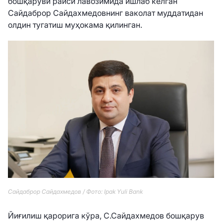
бошқаруви раиси лавозимида ишлаб келган
Сайдаброр Сайдахмедовнинг ваколат муддатидан
олдин тугатиш муҳокама қилинган.
Сайдаброр Сайдахмедов / Фото: Ipak Yuli Bank
Йиғилиш қарорига кўра, С.Сайдахмедов бошқарув