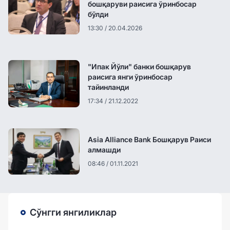
бошқаруви раисига ўринбосар
бўлди
13:30 / 20.04.2026
"Ипак Йўли" банки бошқарув
раисига янги ўринбосар
тайинланди
17:34 / 21.12.2022
Asia Alliance Bаnk Бошқарув Раиси
алмашди
08:46 / 01.11.2021
Сўнгги янгиликлар