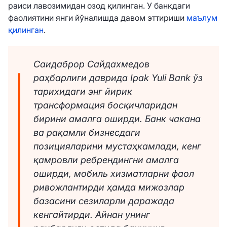
раиси лавозимидан озод қилинган. У банкдаги
фаолиятини янги йўналишда давом эттириши
маълум
қилинган
.
Саидаброр Сайдахмедов
раҳбарлиги даврида Ipak Yuli Bank ўз
тарихидаги энг йирик
трансформация босқичларидан
бирини амалга оширди. Банк чакана
ва рақамли бизнесдаги
позицияларини мустаҳкамлади, кенг
қамровли ребрендингни амалга
оширди, мобиль хизматларни фаол
ривожлантирди ҳамда мижозлар
базасини сезиларли даражада
кенгайтирди. Айнан унинг