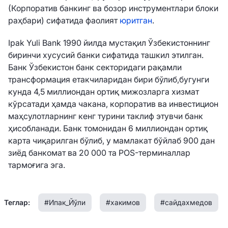
(Корпоратив банкинг ва бозор инструментлари блоки
раҳбари) сифатида фаолият
юритган
.
Ipak Yuli Bank 1990 йилда мустақил Ўзбекистоннинг
биринчи хусусий банки сифатида ташкил этилган.
Банк Ўзбекистон банк секторидаги рақамли
трансформация етакчиларидан бири бўлиб,бугунги
кунда 4,5 миллиондан ортиқ мижозларга хизмат
кўрсатади ҳамда чакана, корпоратив ва инвестицион
маҳсулотларнинг кенг турини таклиф этувчи банк
ҳисобланади. Банк томонидан 6 миллиондан ортиқ
карта чиқарилган бўлиб, у мамлакат бўйлаб 900 дан
зиёд банкомат ва 20 000 та POS-терминаллар
тармоғига эга.
Теглар:
#Ипак_Йўли
#хакимов
#сайдахмедов