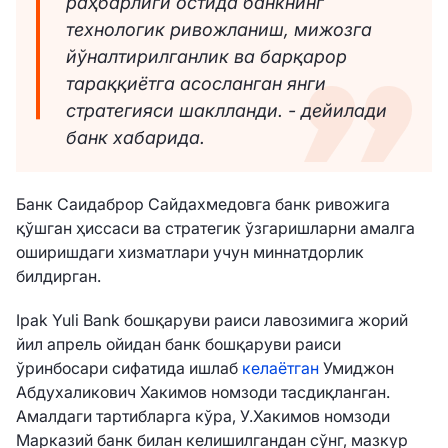
раҳбарлиги остида банкнинг
технологик ривожланиш, мижозга
йўналтирилганлик ва барқарор
тараққиётга асосланган янги
стратегияси шаклланди. - дейилади
банк хабарида.
Банк Саидаброр Сайдахмедовга банк ривожига
қўшган ҳиссаси ва стратегик ўзгаришларни амалга
оширишдаги хизматлари учун миннатдорлик
билдирган.
Ipak Yuli Bank бошқаруви раиси лавозимига жорий
йил апрель ойидан банк бошқаруви раиси
ўринбосари сифатида ишлаб
келаётган
Умиджон
Абдухаликович Хакимов номзоди тасдиқланган.
Амалдаги тартибларга кўра, У.Хакимов номзоди
Марказий банк билан келишилгандан сўнг, мазкур