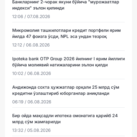
Банкларнинг 2-чорак якуни бўйича "мурожаатлар
индекси" эълон қилинди
12:06 / 07.08.2026
Микромолия ташкилотлари кредит портфели ярим
йилда 47 фоизга ўсди, NPL эса ундан тезроқ
12:12 / 06.08.2026
Ipoteka bank OTP Group 2026 йилнинг I ярим йиллиги
бўйича молиявий натижаларини эълон қилди
10:02 / 06.08.2026
Андижонда сохта ҳужжатлар орқали 25 млрд сўм
кредитни ўзлаштириб юборганлар аниқланди
06:19 / 06.08.2026
Бир ойда мақсадли ипотека омонатига қарийб 24
млрд сўм жамғарилди
13:32 / 05.08.2026