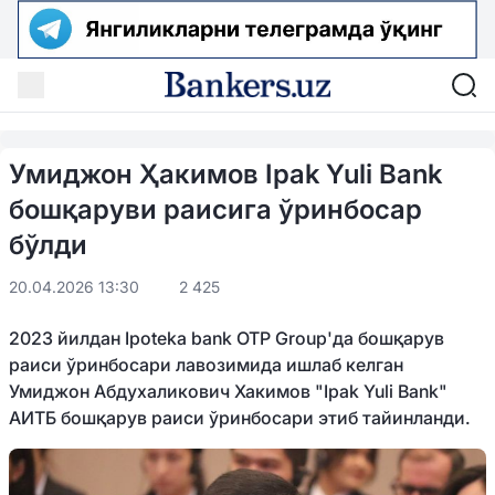
Умиджон Ҳакимов Ipak Yuli Bank
бошқаруви раисига ўринбосар
бўлди
20.04.2026 13:30
2 425
2023 йилдан Ipoteka bank OTP Group'да бошқарув
раиси ўринбосари лавозимида ишлаб келган
Умиджон Абдухаликович Хакимов "Ipak Yuli Bank"
АИТБ бошқарув раиси ўринбосари этиб тайинланди.