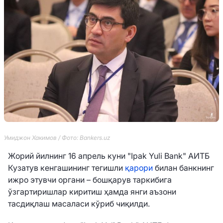
Умиджон Хакимов / Фото: Bankers.uz
Жорий йилнинг 16 апрель куни "Ipak Yuli Bank" АИТБ
Кузатув кенгашининг тегишли
қарори
билан банкнинг
ижро этувчи органи – бошқарув таркибига
ўзгартиришлар киритиш ҳамда янги аъзони
тасдиқлаш масаласи кўриб чиқилди.