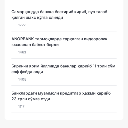
Самарқандда банкка бостириб кириб, пул талаб
қилган шахс қўлга олинди
1727
ANORBANK тармоқларда тарқалган видеоролик
юзасидан баёнот берди
1463
Биринчи ярим йилликда банклар қарийб 11 трлн сўм
соф фойда олди
1408
Банклардаги муаммоли кредитлар ҳажми қарийб
23 трлн сўмга етди
1117