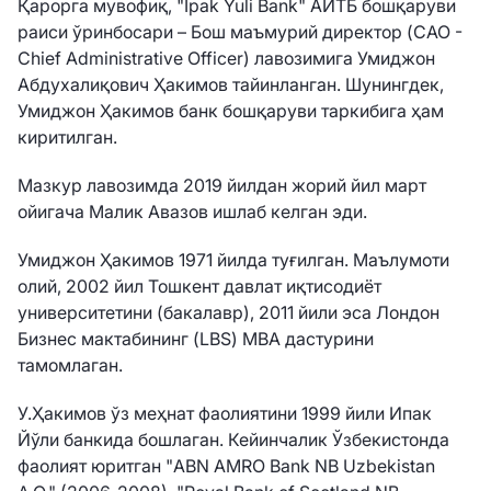
Қарорга мувофиқ, "Ipak Yuli Bank" АИТБ бошқаруви
раиси ўринбосари – Бош маъмурий директор (CAO -
Chief Administrative Officer) лавозимига Умиджон
Абдухалиқович Ҳакимов тайинланган. Шунингдек,
Умиджон Ҳакимов банк бошқаруви таркибига ҳам
киритилган.
Мазкур лавозимда 2019 йилдан жорий йил март
ойигача Малик Авазов ишлаб келган эди.
Умиджон Ҳакимов 1971 йилда туғилган. Маълумоти
олий, 2002 йил Тошкент давлат иқтисодиёт
университетини (бакалавр), 2011 йили эса Лондон
Бизнес мактабининг (LBS) MBA дастурини
тамомлаган.
У.Ҳакимов ўз меҳнат фаолиятини 1999 йили Ипак
Йўли банкида бошлаган. Кейинчалик Ўзбекистонда
фаолият юритган "ABN AMRO Bank NB Uzbekistan