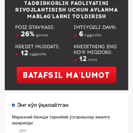
Энг кўп ўқилаётган
Марказий банкда таркибий ўзгаришлар амалга
оширилди
3317