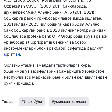
A.O." (2006-2008), "Royal Bank of Scotland NB
Uzbekistan CJSC" (2008-2011) банкларида,
шунингдек "Азия Альянс банк" АТБ (2011-2021)
бошқарув раиси ўринбосари лавозимида ишлаган.
2021 йилдан 2023 йил бошига қадар Азия Альянс
банк бошқаруви раиси, 2023 йилнинг ноябрь ойидан
бошлаб эса Ipoteka bank OTP Group бошқаруви раиси
ўринбосари (Корпоратив банкинг ва бозор
инструментлари блоки раҳбари) сифатида фаолият
юритган
.
Эслатиб ўтамиз, амалдаги тартибларга кўра,
У.Ҳакимов
ўз вазифаларини бажаришга Ўзбекистон
Республикаси Марказий банки билан келишилгандан
сўнг киришади.
Теглар:
#Ипак_Йўли
#умиджон_ҳакимов