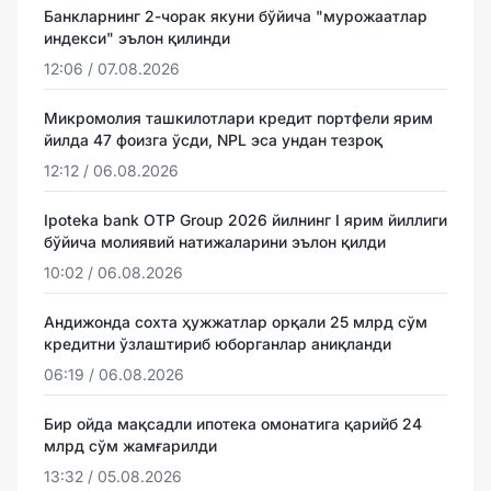
Банкларнинг 2-чорак якуни бўйича "мурожаатлар
индекси" эълон қилинди
12:06 / 07.08.2026
Микромолия ташкилотлари кредит портфели ярим
йилда 47 фоизга ўсди, NPL эса ундан тезроқ
12:12 / 06.08.2026
Ipoteka bank OTP Group 2026 йилнинг I ярим йиллиги
бўйича молиявий натижаларини эълон қилди
10:02 / 06.08.2026
Андижонда сохта ҳужжатлар орқали 25 млрд сўм
кредитни ўзлаштириб юборганлар аниқланди
06:19 / 06.08.2026
Бир ойда мақсадли ипотека омонатига қарийб 24
млрд сўм жамғарилди
13:32 / 05.08.2026