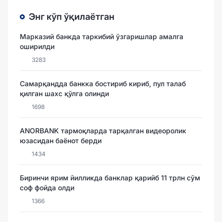
Энг кўп ўқилаётган
Марказий банкда таркибий ўзгаришлар амалга
оширилди
3283
Самарқандда банкка бостириб кириб, пул талаб
қилган шахс қўлга олинди
1698
ANORBANK тармоқларда тарқалган видеоролик
юзасидан баёнот берди
1434
Биринчи ярим йилликда банклар қарийб 11 трлн сўм
соф фойда олди
1366