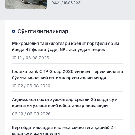
08:21 / 19.08.2021
Сўнгги янгиликлар
Микромолия ташкилотлари кредит портфели ярим
йилда 47 фоизга ўсди, NPL эса ундан тезроқ
12:12 / 06.08.2026
Ipoteka bank OTP Group 2026 йилнинг I ярим йиллиги
бўйича молиявий натижаларини эълон қилди
10:02 / 06.08.2026
Андижонда сохта ҳужжатлар орқали 25 млрд сўм
кредитни ўзлаштириб юборганлар аниқланди
06:19 / 06.08.2026
Бир ойда мақсадли ипотека омонатига қарийб 24
млрд сўм жамғарилди