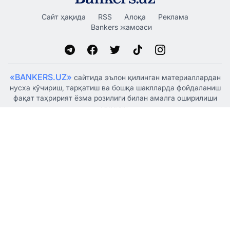
Сайт ҳақида
RSS
Алоқа
Реклама
Bankers жамоаси
«BANKERS.UZ»
сайтида эълон қилинган материаллардан
нусха кўчириш, тарқатиш ва бошқа шаклларда фойдаланиш
фақат таҳририят ёзма розилиги билан амалга оширилиши
мумкин.
Ўзбекистон Республикаси Президенти Администрацияси
ҳузуридаги Ахборот ва оммавий коммуникациялар
агентлиги томонидан 2021 йил 5 январда оммавий ахборот
воситаси сифатида рўйхатдан ўтказилган, гувоҳнома
№1341.
© "BANKERSUZ GROUP" MCHJ
+998 (88) 132-66-66
Таҳририят:
+998 (97) 755-33-33
Ҳамкорлик учун: