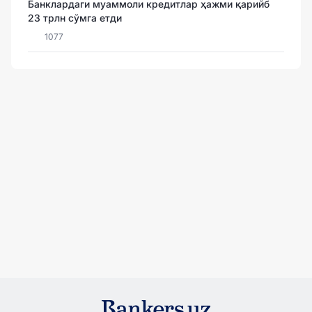
Банклардаги муаммоли кредитлар ҳажми қарийб
23 трлн сўмга етди
1077