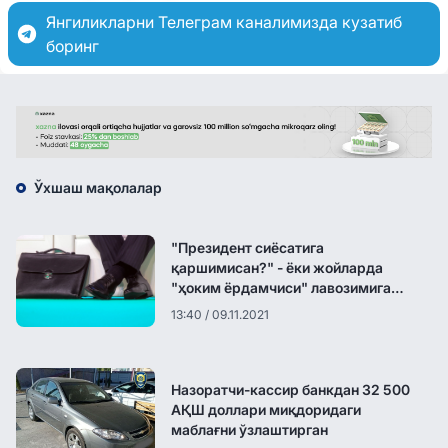
Янгиликларни Телеграм каналимизда кузатиб
боринг
Ўхшаш мақолалар
"Президент сиёсатига
қаршимисан?" - ёки жойларда
"ҳоким ёрдамчиси" лавозимига
мажбурлаб ўтказишлар ҳақида
13:40 / 09.11.2021
Назоратчи-кассир банкдан 32 500
АҚШ доллари миқдоридаги
маблағни ўзлаштирган