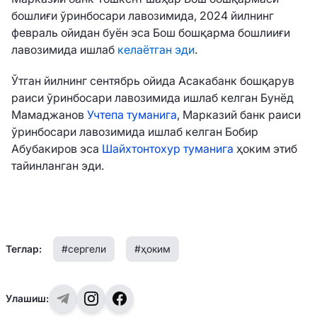
бошлиғи ўринбосари лавозимида, 2024 йилнинг
февраль ойидан буён эса Бош бошқарма бошлииғи
лавозимида ишлаб
келаётган эди
.
Ўтган йилнинг сентябрь ойида Асакабанк бошқарув
раиси ўринбосари лавозимида ишлаб келган Бунёд
Мамаджанов
Учтепа туманига
, Марказий банк раиси
ўринбосари лавозимида ишлаб келган Бобир
Абубакиров эса
Шайхтонтохур туманига
ҳоким этиб
тайинланган эди.
Теглар:
#сергели
#ҳоким
Улашиш: