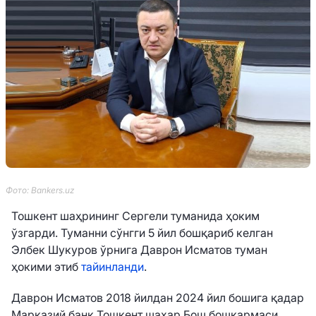
Фото: Bankers.uz
Тошкент шаҳрининг Сергели туманида ҳоким
ўзгарди. Туманни сўнгги 5 йил бошқариб келган
Элбек Шукуров ўрнига Даврон Исматов туман
ҳокими этиб
тайинланди
.
Даврон Исматов
2018 йилдан 2024 йил бошига қадар
Марказий банк Тошкент шаҳар Бош бошқармаси