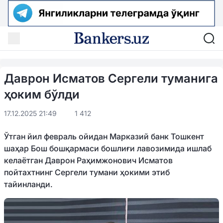
Даврон Исматов Сергели туманига
ҳоким бўлди
17.12.2025 21:49
1 412
Ўтган йил февраль ойидан Марказий банк Тошкент
шаҳар Бош бошқармаси бошлиғи лавозимида ишлаб
келаётган Даврон Раҳимжонович Исматов
пойтахтнинг Сергели тумани ҳокими этиб
тайинланди.