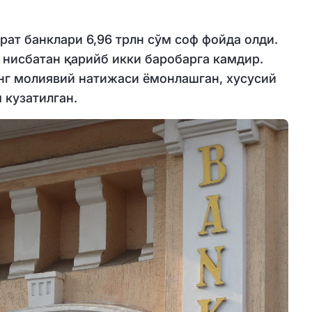
ат банклари 6,96 трлн сўм соф фойда олди.
 нисбатан қарийб икки баробарга камдир.
нг молиявий натижаси ёмонлашган, хусусий
 кузатилган.