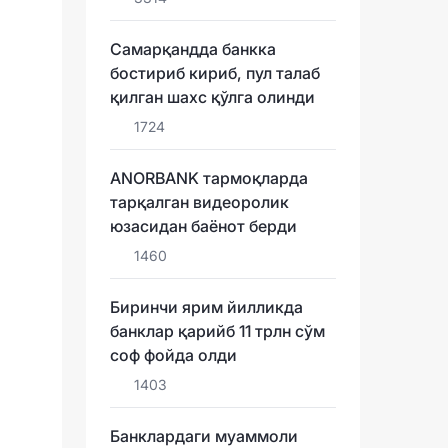
Самарқандда банкка
бостириб кириб, пул талаб
қилган шахс қўлга олинди
1724
ANORBANK тармоқларда
тарқалган видеоролик
юзасидан баёнот берди
1460
Биринчи ярим йилликда
банклар қарийб 11 трлн сўм
соф фойда олди
1403
Банклардаги муаммоли