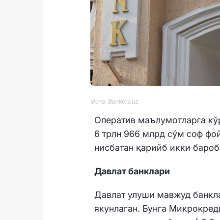
Фото: Bankers.uz
Оператив маълумотларга кўр
6 трлн 966 млрд сўм соф фо
нисбатан қарийб икки бароб
Давлат банклари
Давлат улуши мавжуд банкла
якунлаган. Бунга Микрокреди