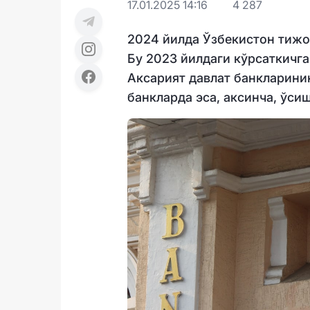
17.01.2025 14:16
4 287
2024 йилда Ўзбекистон тижор
Бу 2023 йилдаги кўрсаткичга
Аксарият давлат банкларини
банкларда эса, аксинча, ўсиш