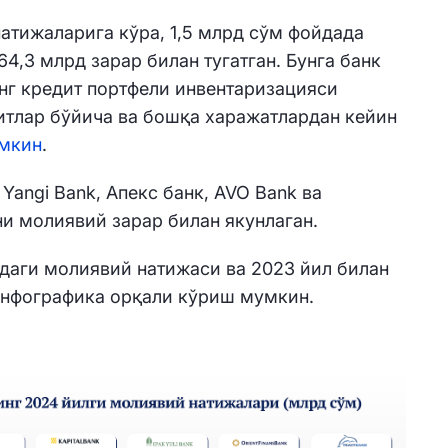
натижаларига кўра, 1,5 млрд сўм фойдада
64,3 млрд зарар билан тугатган. Бунга банк
нг к
редит портфели инвентаризацияси
тлар бўйича ва бошқа харажатлардан кейин
мкин
.
 Yangi Bank, Апекс банк, AVO Bank ва
и молиявий зарар билан якунлаган.
даги молиявий натижаси ва 2023 йил билан
нфографика орқали кўриш мумкин.