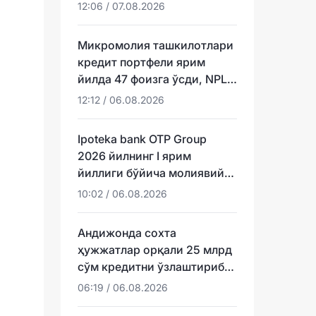
12:06 / 07.08.2026
Микромолия ташкилотлари
кредит портфели ярим
йилда 47 фоизга ўсди, NPL
эса ундан тезроқ
12:12 / 06.08.2026
Ipoteka bank OTP Group
2026 йилнинг I ярим
йиллиги бўйича молиявий
натижаларини эълон қилди
10:02 / 06.08.2026
Андижонда сохта
ҳужжатлар орқали 25 млрд
сўм кредитни ўзлаштириб
юборганлар аниқланди
06:19 / 06.08.2026