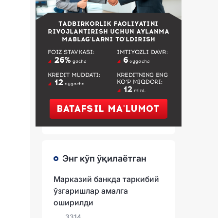
Энг кўп ўқилаётган
Марказий банкда таркибий
ўзгаришлар амалга
оширилди
3314