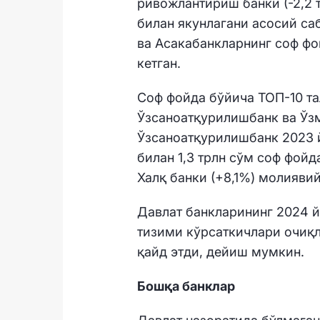
ривожлантириш банки (-2,2 
билан якунлагани асосий са
ва Асакабанкларнинг соф фо
кетган.
Соф фойда бўйича ТОП-10 та
Ўзсаноатқурилишбанк ва Ўзм
Ўзсаноатқурилишбанк 2023 
билан 1,3 трлн сўм соф фойд
Халқ банки (+8,1%) молияви
Давлат банкларининг 2024 
тизими кўрсаткичлари очиқл
қайд этди, дейиш мумкин.
Бошқа банклар