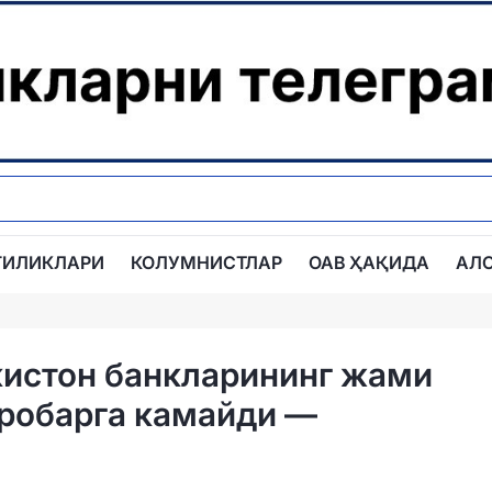
ГИЛИКЛАРИ
КОЛУМНИСТЛАР
ОАВ ҲАҚИДА
АЛ
кистон банкларининг жами
аробарга камайди —