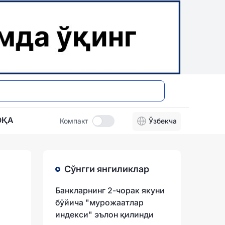
ОҚА
Компакт
Ўзбекча
Сўнгги янгиликлар
Банкларнинг 2-чорак якуни
бўйича "мурожаатлар
индекси" эълон қилинди