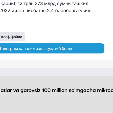
қарийб 12 трлн 373 млрд сўмни ташкил
 2022 йилга нисбатан 2,4 баробарга ўсиш
#соф_фойда
Телеграм каналимизда кузатиб боринг