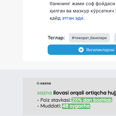
банкнинг жами соф фойдаси 
қилган ва мазкур кўрсаткич
қайд
этган эди
.
Теглар:
#тижорат_банклари
Янгиликларни 