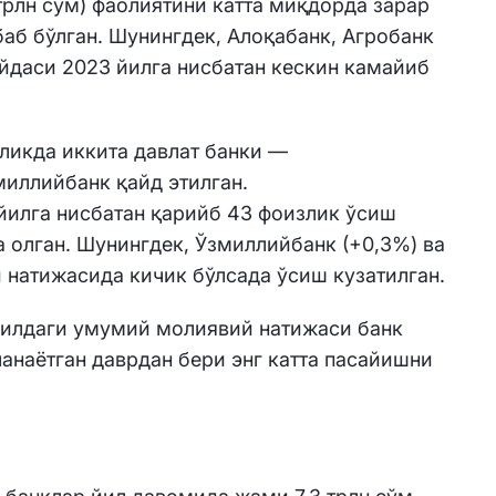
трлн сўм) фаолиятини катта миқдорда зарар
баб бўлган. Шунингдек, Алоқабанк, Агробанк
йдаси 2023 йилга нисбатан кескин камайиб
ликда иккита давлат банки —
иллийбанк қайд этилган.
йилга нисбатан қарийб 43 фоизлик ўсиш
а олган. Шунингдек, Ўзмиллийбанк (+0,3%) ва
й натижасида кичик бўлсада ўсиш кузатилган.
йилдаги умумий молиявий натижаси банк
анаётган даврдан бери энг катта пасайишни