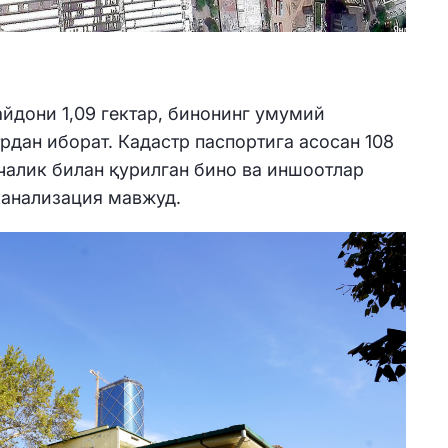
йдони 1,09 гектар, бинонинг умумий
трдан иборат. Кадастр паспортига асосан 108
алик билан қурилган бино ва иншоотлар
 канализация мавжуд.