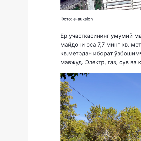
Фото: e-auksion
Ер участкасининг умумий ма
майдони эса 7,7 минг кв. ме
кв.метрдан иборат ўзбошимч
мавжуд. Электр, газ, сув ва