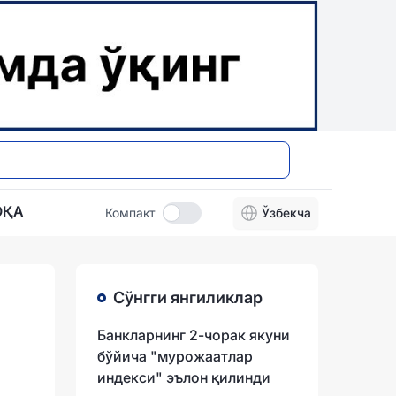
ОҚА
Компакт
Ўзбекча
Сўнгги янгиликлар
Банкларнинг 2-чорак якуни
бўйича "мурожаатлар
индекси" эълон қилинди