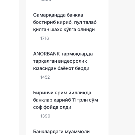
Самарқандда банкка
бостириб кириб, пул талаб
қилган шахс қўлга олинди
1716
ANORBANK тармоқларда
тарқалган видеоролик
юзасидан баёнот берди
1452
Биринчи ярим йилликда
банклар қарийб 11 трлн сўм
соф фойда олди
1390
Банклардаги муаммоли