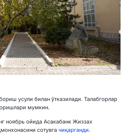
бориш усули билан ўтказилади. Талабгорлар
боришлари мумкин.
нг ноябрь ойида Асакабанк Жиззах
ҳмонхонасини сотувга
чиқарганди
.