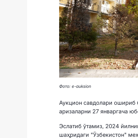
Фото: e-auksion
Аукцион савдолари ошириб 
аризаларни 27 январгача ю
Эслатиб ўтамиз, 2024 йилни
шаҳридаги "Ўзбекистон" ме