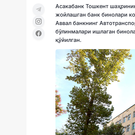
Асакабанк Тошкент шаҳрини
жойлашган банк бинолари ко
Аввал банкнинг Автотранспо
бўлинмалари ишлаган бинола
қўйилган.