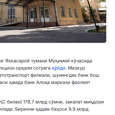
нг Яккасарой тумани Муқимий кўчасида
укцион орқали сотувга
қўйди
. Мазкур
втотранспорт филиали, шунингдек банк бош
аси ҳамда банк Алоқа маркази фаолият
ҚС билан) 178,7 млрд сўмни, закалат миқдори
қилади. Биринчи қадам баҳоси 9,9 млрд