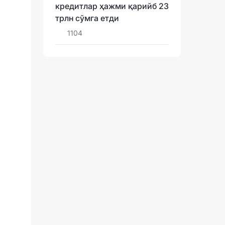
кредитлар ҳажми қарийб 23
трлн сўмга етди
1104