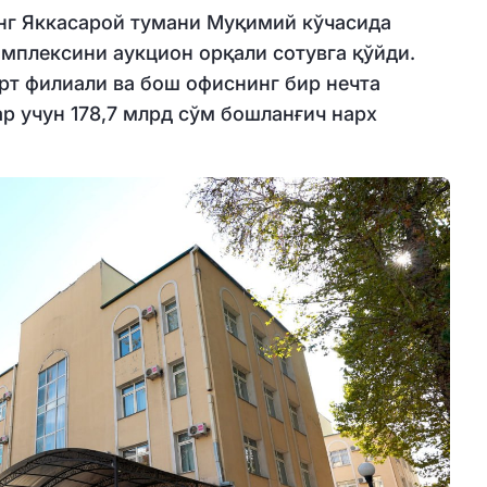
нг Яккасарой тумани Муқимий кўчасида
мплексини аукцион орқали сотувга қўйди.
рт филиали ва бош офиснинг бир нечта
р учун 178,7 млрд сўм бошланғич нарх