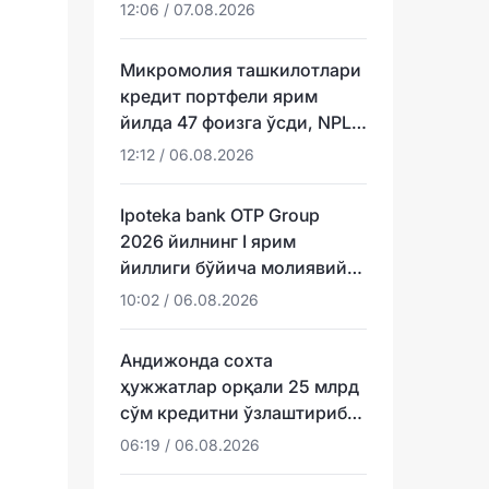
12:06 / 07.08.2026
Микромолия ташкилотлари
кредит портфели ярим
йилда 47 фоизга ўсди, NPL
эса ундан тезроқ
12:12 / 06.08.2026
Ipoteka bank OTP Group
2026 йилнинг I ярим
йиллиги бўйича молиявий
натижаларини эълон қилди
10:02 / 06.08.2026
Андижонда сохта
ҳужжатлар орқали 25 млрд
сўм кредитни ўзлаштириб
юборганлар аниқланди
06:19 / 06.08.2026