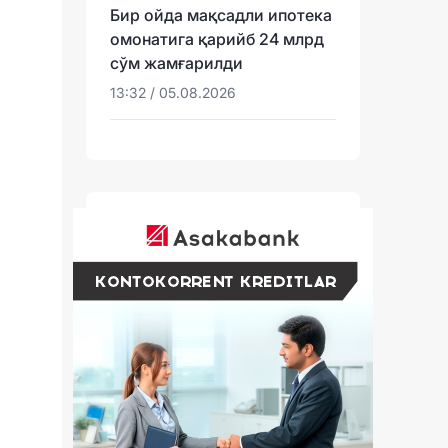
Бир ойда мақсадли ипотека
омонатига қарийб 24 млрд
сўм жамғарилди
13:32 / 05.08.2026