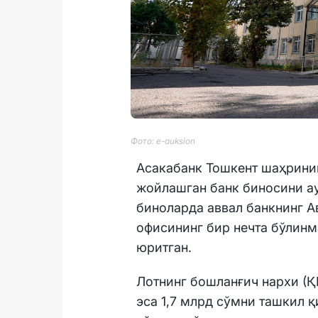
Фото: e-auksion
Асакабанк Тошкент шаҳрини
жойлашган банк биносини а
биноларда аввал банкнинг А
офисининг бир нечта бўлинм
юритган.
Лотнинг бошланғич нархи (Қ
эса 1,7 млрд сўмни ташкил 