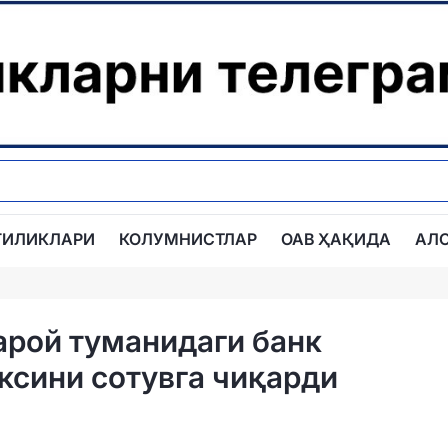
ГИЛИКЛАРИ
КОЛУМНИСТЛАР
ОАВ ҲАҚИДА
АЛ
арой туманидаги банк
ксини сотувга чиқарди