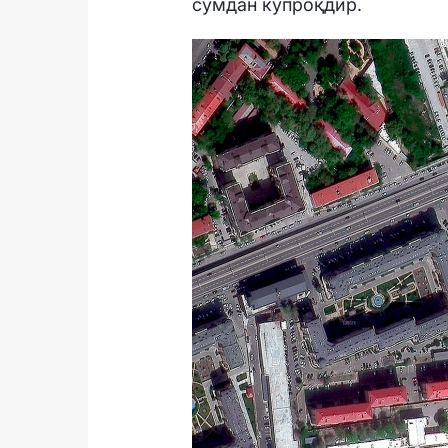
сўмдан кўпроқдир.