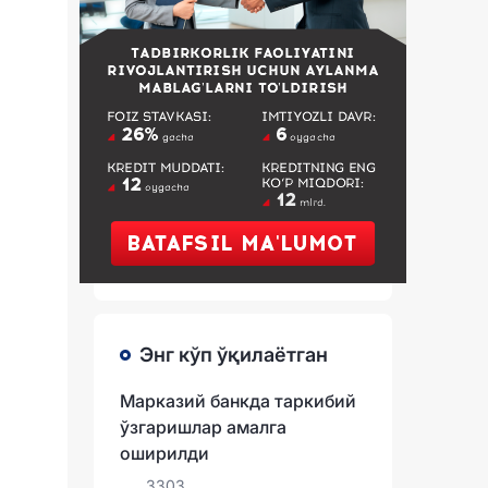
Энг кўп ўқилаётган
Марказий банкда таркибий
ўзгаришлар амалга
оширилди
3303