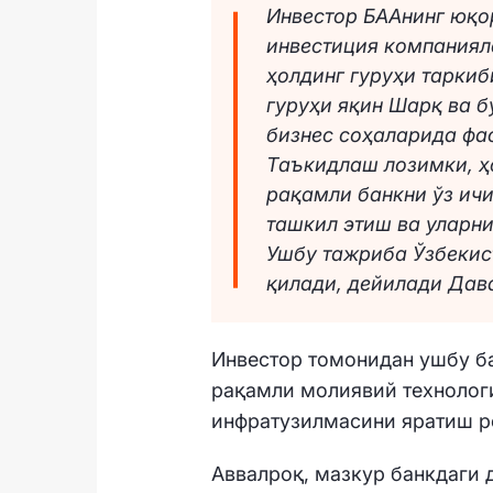
Инвестор БААнинг юқо
инвестиция компанияла
ҳолдинг гуруҳи таркиб
гуруҳи яқин Шарқ ва 
бизнес соҳаларида фа
Таъкидлаш лозимки, ҳ
рақамли банкни ўз ич
ташкил этиш ва уларн
Ушбу тажриба Ўзбекис
қилади, дейилади Дав
Инвестор томонидан ушбу ба
рақамли молиявий технолог
инфратузилмасини яратиш р
Аввалроқ, мазкур банкдаги 