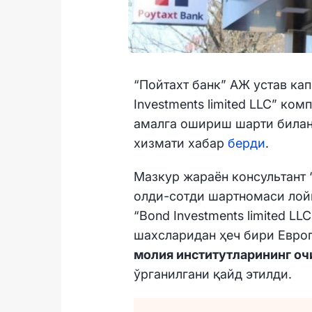
“Пойтахт банк” АЖ устав ка
Investments limited LLC” ко
амалга ошириш шарти билан 
хизмати хабар
берди
.
Мазкур жараён консультант 
олди-сотди шартномаси лойи
“Bond Investments limited L
шахсларидан ҳеч бири Евро
молия институтларининг оч
ўрганилгани қайд этилди.