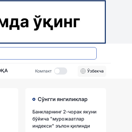
ОҚА
Компакт
Ўзбекча
Сўнгги янгиликлар
Банкларнинг 2-чорак якуни
бўйича "мурожаатлар
индекси" эълон қилинди