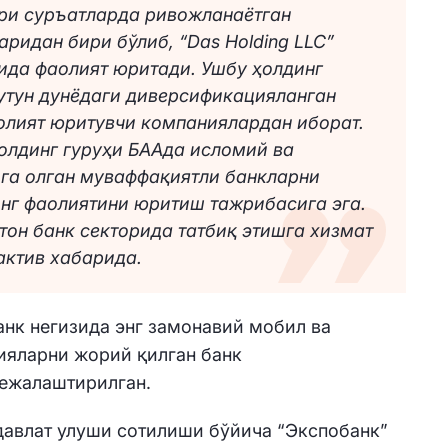
ри суръатларда ривожланаётган
ридан бири бўлиб, “Das Holding LLC”
ида фаолият юритади. Ушбу ҳолдинг
бутун дунёдаги диверсификацияланган
олият юритувчи компаниялардан иборат.
олдинг гуруҳи БААда исломий ва
ига олган муваффақиятли банкларни
инг фаолиятини юритиш тажрибасига эга.
тон банк секторида татбиқ этишга хизмат
актив хабарида.
нк негизида энг замонавий мобил ва
ияларни жорий қилган банк
ежалаштирилган.
давлат улуши сотилиши бўйича “Экспобанк”