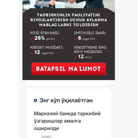
Энг кўп ўқилаётган
Марказий банкда таркибий
ўзгаришлар амалга
оширилди
3297