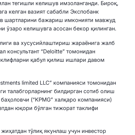
лан тегишли келишув имзоланганди. Бироқ,
га келган вазият сабабли Экспобанк
ув шартларини бажариш имконияти мавжуд
ни ўзаро келишувга асосан бекор қилинган.
тлиги ва хусусийлаштириш жараёнига жалб
л консультант “Deloitte” томонидан
таклифларни қабул қилиш ишлари давом
stments limited LLC” компанияси томонидан
лги талабгорларнинг билдирган сотиб олиш
 баҳоловчи (“KPMG” халқаро компанияси)
атдан юқори бўлган тижорат таклифи
жиҳатдан тўлиқ якунлаш учун инвестор