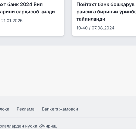
хт банк 2024 йил
Пойтахт банк бошқарув
арини сарҳисоб қилди
раисига биринчи ўринб
тайинланди
/ 21.01.2025
10:40 / 07.08.2024
лоқа
Реклама
Bankers жамоаси
риаллардан нусха кўчириш,
аҳририят ёзма розилиги билан