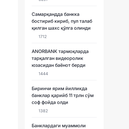
Самарқандда банкка
бостириб кириб, пул талаб
қилган шахс қўлга олинди
1712
ANORBANK тармоқларда
тарқалган видеоролик
юзасидан баёнот берди
1444
Биринчи ярим йилликда
банклар қарийб 11 трлн сўм
соф фойда олди
1382
Банклардаги муаммоли