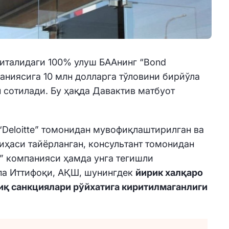
питалидаги 100% улуш БААнинг “Bond
мпаниясига 10 млн долларга тўловини бирйўла
сотилади. Бу ҳақда Давактив матбуот
“Deloitte” томонидан мувофиқлаштирилган ва
ҳаси тайёрланган, консультант томонидан
LC” компанияси ҳамда унга тегишли
па Иттифоқи, АҚШ, шунингдек
йирик халқаро
иқ санкциялари рўйхатига киритилмаганлиги