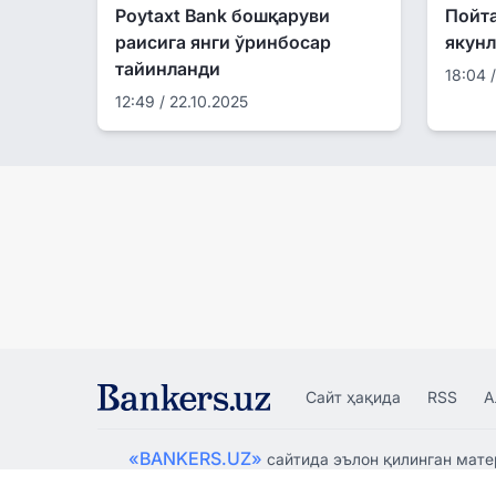
Пойта
Poytaxt Bank бошқаруви
якунл
раисига янги ўринбосар
тайинланди
18:04 
12:49 / 22.10.2025
Сайт ҳақида
RSS
А
«BANKERS.UZ»
сайтида эълон қилинган мате
тарқатиш ва бошқа шаклларда фойдаланиш фақат т