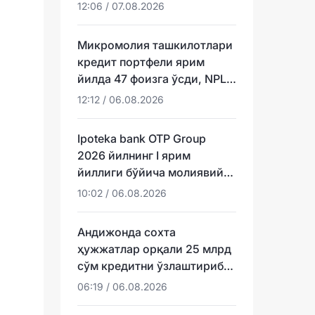
12:06 / 07.08.2026
Микромолия ташкилотлари
кредит портфели ярим
йилда 47 фоизга ўсди, NPL
эса ундан тезроқ
12:12 / 06.08.2026
Ipoteka bank OTP Group
2026 йилнинг I ярим
йиллиги бўйича молиявий
натижаларини эълон қилди
10:02 / 06.08.2026
Андижонда сохта
ҳужжатлар орқали 25 млрд
сўм кредитни ўзлаштириб
юборганлар аниқланди
06:19 / 06.08.2026