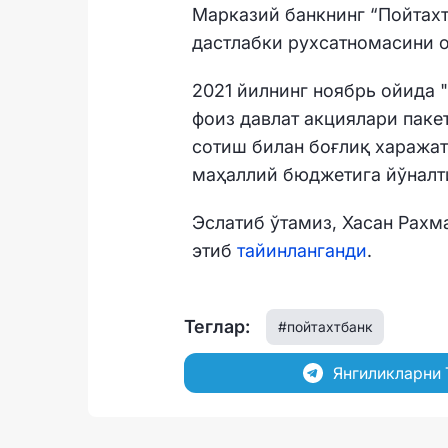
Марказий банкнинг “Пойтахт
дастлабки рухсатномасини о
2021 йилнинг ноябрь ойида 
фоиз давлат акциялари паке
сотиш билан боғлиқ харажат
маҳаллий бюджетига йўнал
Эслатиб ўтамиз, Хасан Рахм
этиб
тайинланганди
.
Теглар:
#пойтахтбанк
Янгиликларни 