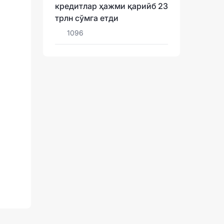
кредитлар ҳажми қарийб 23
трлн сўмга етди
1096