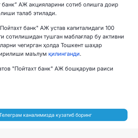
 банк” АЖ акцияларини сотиб олишга доир
лиши талаб этилади.
"Пойтахт банк" АЖ устав капиталидаги 100
ти сотилишидан тушган маблағлар бу активни
ларни чегирган ҳолда Тошкент шаҳар
тирилиши маълум
қилинганди
.
атов "Пойтахт банк" АЖ бошқаруви раиси
Телеграм каналимизда кузатиб боринг