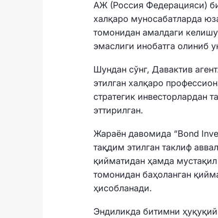
АЖ (Россия Федерацияси) би
халқаро муносабатларда юза
томонидан амалдаги келиш
эмаслиги инобатга олиниб у
Шундан сўнг, Давактив аген
этилган халқаро профессиона
стратегик инвесторлардан 
эттирилган.
Жараён давомида “Bond Inve
тақдим этилган таклиф авва
қийматидан ҳамда мустақил
томонидан баҳоланган қийм
ҳисобланади.
Эндиликда битимни ҳуқуқий 