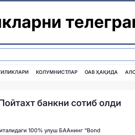
ГИЛИКЛАРИ
КОЛУМНИСТЛАР
ОАВ ҲАҚИДА
АЛ
Пойтахт банкни сотиб олди
питалидаги 100% улуш БААнинг “Bond