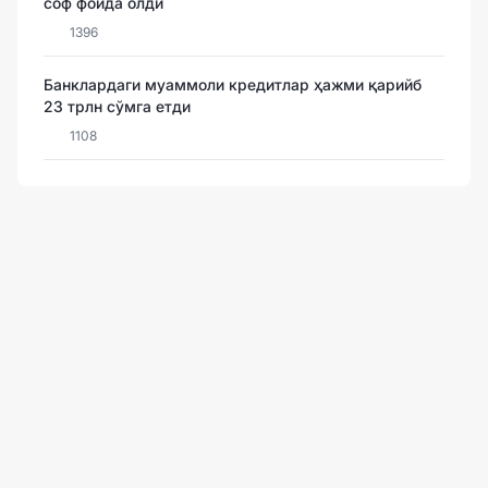
соф фойда олди
1396
Банклардаги муаммоли кредитлар ҳажми қарийб
23 трлн сўмга етди
1108