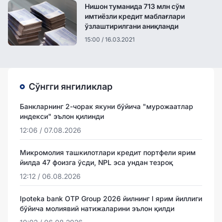
Нишон туманида 713 млн сўм
имтиёзли кредит маблағлари
ўзлаштирилгани аниқланди
15:00 / 16.03.2021
Сўнгги янгиликлар
Банкларнинг 2-чорак якуни бўйича "мурожаатлар
индекси" эълон қилинди
12:06 / 07.08.2026
Микромолия ташкилотлари кредит портфели ярим
йилда 47 фоизга ўсди, NPL эса ундан тезроқ
12:12 / 06.08.2026
Ipoteka bank OTP Group 2026 йилнинг I ярим йиллиги
бўйича молиявий натижаларини эълон қилди