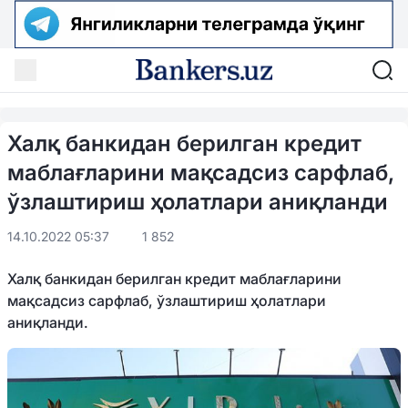
Халқ банкидан берилган кредит
маблағларини мақсадсиз сарфлаб,
ўзлаштириш ҳолатлари аниқланди
14.10.2022 05:37
1 852
Халқ банкидан берилган кредит маблағларини
мақсадсиз сарфлаб, ўзлаштириш ҳолатлари
аниқланди.