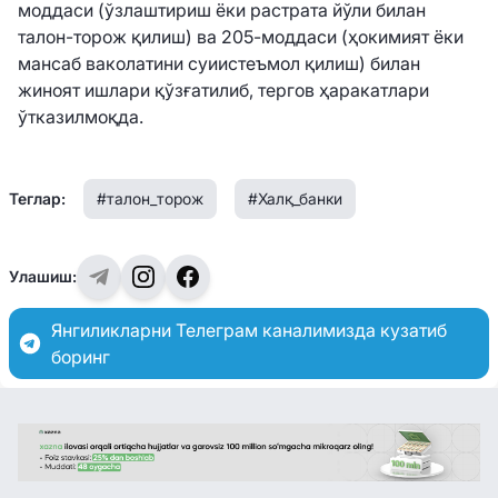
моддаси (ўзлаштириш ёки растрата йўли билан
талон-торож қилиш) ва 205-моддаси (ҳокимият ёки
мансаб ваколатини суиистеъмол қилиш) билан
жиноят ишлари қўзғатилиб, тергов ҳаракатлари
ўтказилмоқда.
Теглар:
#талон_торож
#Халқ_банки
Улашиш:
Янгиликларни Телеграм каналимизда кузатиб
боринг