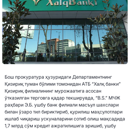
Бош прокуратура ҳузуридаги Департаментнинг
Қизириқ туман бўлими томонидан АТБ “Халқ банки”
Қизириқ филиалининг мурожаатига асосан
ўтказилган терговга қадар текширувда, “B.S.” МЧЖ
раҳбари Э.Б. ушбу банк филиали масъул шахслари
билан ўзаро тил бириктириб, қурилиш маҳсулотлари
ишлаб чиқариш ускуналарини сотиб олиш мақсадида
1,7 млрд сўм кредит ажратилишига эришиб, ушбу