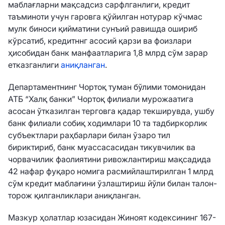
маблағларни мақсадсиз сарфлганлиги, кредит
таъминоти учун гаровга қўйилган нотурар кўчмас
мулк биноси қийматини сунъий равишда ошириб
кўрсатиб, кредитннг асосий қарзи ва фоизлари
ҳисобидан банк манфаатларига 1,8 млрд сўм зарар
етказганлиги
аниқланган
.
Департаментнинг Чортоқ туман бўлими томонидан
АТБ “Халқ банки” Чортоқ филиали мурожаатига
асосан ўтказилган терговга қадар текширувда, ушбу
банк филиали собиқ ходимлари 10 та тадбиркорлик
субъектлари раҳбарлари билан ўзаро тил
бириктириб, банк муассасасидан тикувчилик ва
чорвачилик фаолиятини ривожлантириш мақсадида
42 нафар фуқаро номига расмийлаштирилган 1 млрд
сўм кредит маблағини ўзлаштириш йўли билан талон-
торож қилганликлари аниқланган.
Мазкур ҳолатлар юзасидан Жиноят кодексининг 167-