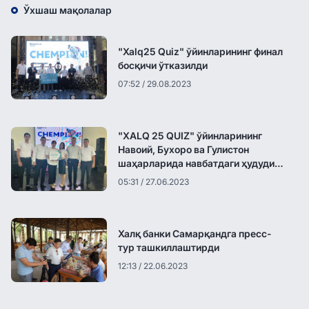
Ўхшаш мақолалар
"Xalq25 Quiz" ўйинларининг финал
босқичи ўтказилди
07:52 / 29.08.2023
"XALQ 25 QUIZ" ўйинларининг
Навоий, Бухоро ва Гулистон
шаҳарларида навбатдаги ҳудудий
босқичи бўлиб ўтди
05:31 / 27.06.2023
Халқ банки Самарқандга пресс-
тур ташкиллаштирди
12:13 / 22.06.2023