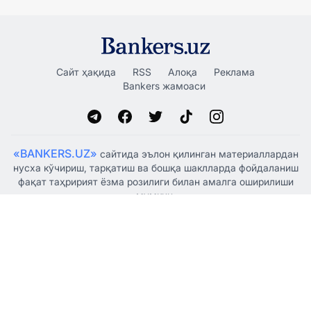
Сайт ҳақида
RSS
Алоқа
Реклама
Bankers жамоаси
«BANKERS.UZ»
сайтида эълон қилинган материаллардан
нусха кўчириш, тарқатиш ва бошқа шаклларда фойдаланиш
фақат таҳририят ёзма розилиги билан амалга оширилиши
мумкин.
Ўзбекистон Республикаси Президенти Администрацияси
ҳузуридаги Ахборот ва оммавий коммуникациялар
агентлиги томонидан 2021 йил 5 январда оммавий ахборот
воситаси сифатида рўйхатдан ўтказилган, гувоҳнома
№1341.
© "BANKERSUZ GROUP" MCHJ