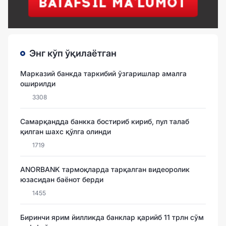
Энг кўп ўқилаётган
Марказий банкда таркибий ўзгаришлар амалга
оширилди
3308
Самарқандда банкка бостириб кириб, пул талаб
қилган шахс қўлга олинди
1719
ANORBANK тармоқларда тарқалган видеоролик
юзасидан баёнот берди
1455
Биринчи ярим йилликда банклар қарийб 11 трлн сўм