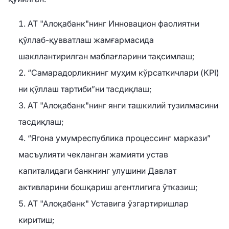
АТ "Алоқабанк"нинг Инновацион фаолиятни
қўллаб-қувватлаш жамғармасида
шакллантирилган маблағларини тақсимлаш;
“Самарадорликнинг муҳим кўрсаткичлари (KPI)
ни қўллаш тартиби”ни тасдиқлаш;
АТ "Алоқабанк"нинг янги ташкилий тузилмасини
тасдиқлаш;
“Ягона умумреспублика процессинг маркази”
масъулияти чекланган жамияти устав
капиталидаги банкнинг улушини Давлат
активларини бошқариш агентлигига ўтказиш;
АТ "Алоқабанк" Уставига ўзгартиришлар
киритиш;