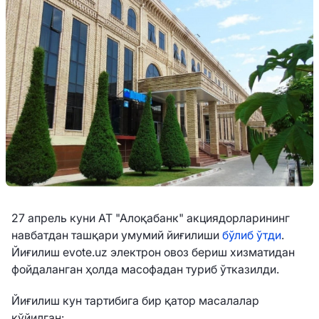
27 апрель куни АТ "Алоқабанк" акциядорларининг
навбатдан ташқари умумий йиғилиши
бўлиб ўтди
.
Йиғилиш evote.uz электрон овоз бериш хизматидан
фойдаланган ҳолда масофадан туриб ўтказилди.
Йиғилиш кун тартибига бир қатор масалалар
қўйилган: