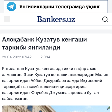
Алоқабанк Кузатув кенгаши
таркиби янгиланди
29.04.2022 07:42
2 084
Янгиланган Кузатув кенгашида икки нафар аъзо
алмашган. Эски Кузатув кенгаши аъзоларидан Молия
вазирлигидан Аббос Джурабаев ҳамда Иқтисодий
тараққиёт ва камбағалликни қисқартириш
вазирлигидан Юнусбек Джуманазаровлар бу гал
сайланмаган.