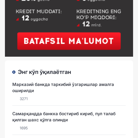
Энг кўп ўқилаётган
Марказий банкда таркибий ўзгаришлар амалга
оширилди
3271
Самарқандда банкка бостириб кириб, пул талаб
қилган шахс қўлга олинди
1695