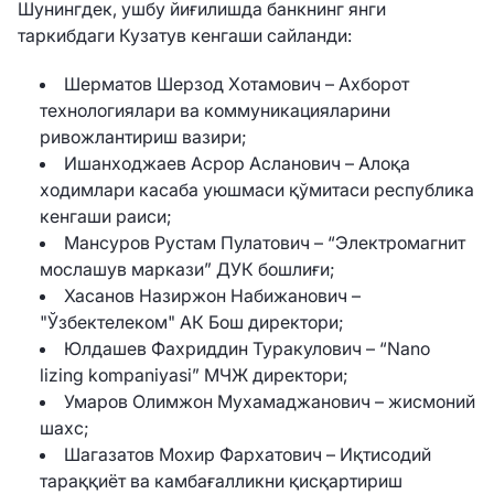
Шунингдек, ушбу йиғилишда банкнинг янги
таркибдаги Кузатув кенгаши сайланди:
Шерматов Шерзод Хотамович – Ахборот
технологиялари ва коммуникацияларини
ривожлантириш вазири;
Ишанходжаев Асрор Асланович – Алоқа
ходимлари касаба уюшмаси қўмитаси республика
кенгаши раиси;
Мансуров Рустам Пулатович – “Электромагнит
мослашув маркази” ДУК бошлиғи;
Хасанов Назиржон Набижанович –
"Ўзбектелеком" АК Бош директори;
Юлдашев Фахриддин Туракулович – “Nano
lizing kompaniyasi” МЧЖ директори;
Умаров Олимжон Мухамаджанович – жисмоний
шахс;
Шагазатов Мохир Фархатович – Иқтисодий
тараққиёт ва камбағалликни қисқартириш