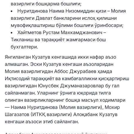
вазирлиги бошқарма бошлиғи;
Нуритдинова Наима Низомиддин қизи – Молия
вазирлиги Давлат банкларини ислоҳ қилишни
мувофиқлаштириш бўлими бошлиғи ўринбосари;
Хайтметов Рустам Махкамджанович –
Тикланиш ва тараққиёт жамғармаси бош
бухгалтери.
Янгиланган Кузатув кенгашида икки нафар аъзо
алмашган. Эски Кузатув кенгаши аъзоларидан
Молия вазирлигидан Аббос Джурабаев ҳамда
Иқтисодий тараққиёт ва камбағалликни қисқартириш
вазирлигидан Юнусбек Джуманазаровлар бу гал
сайланмаган. Уларнинг ўрнига юқорида тилга
олинган вазирликларнинг бошқа масъул ходимлари
— Наима Нуритдинова (Молия вазирлиги), Мохир
Шагазатов (ИТКҚ вазирлиги) Алоқабанк Кузатув
кенгаши аъзоси этиб сайланган.