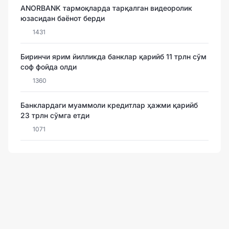
ANORBANK тармоқларда тарқалган видеоролик
юзасидан баёнот берди
1431
Биринчи ярим йилликда банклар қарийб 11 трлн сўм
соф фойда олди
1360
Банклардаги муаммоли кредитлар ҳажми қарийб
23 трлн сўмга етди
1071