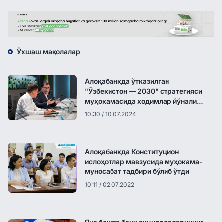
Ўхшаш мақолалар
Алоқабанкда ўтказилган
"Ўзбекистон — 2030" стратегияси
муҳокамасида ходимлар йўналиш
ва вазифалар билан таништирилди
10:30 / 10.07.2024
Алоқабанкда Конституцион
ислоҳотлар мавзусида муҳокама-
муносабат тадбири бўлиб ўтди
10:11 / 02.07.2022
Яна бешта банк акциядорларининг