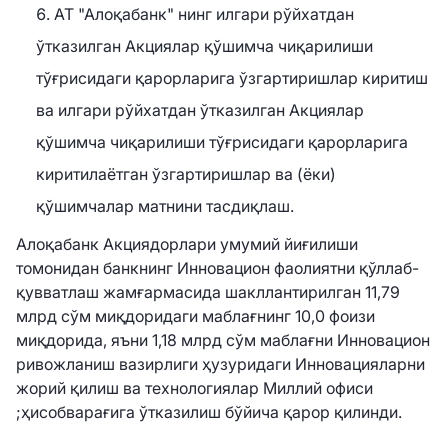
АТ "Алоқабанк" нинг илгари рўйхатдан
ўтказилган Акциялар қўшимча чиқарилиши
тўғрисидаги қарорларига ўзгартиришлар киритиш
ва илгари рўйхатдан ўтказилган Акциялар
қўшимча чиқарилиши тўғрисидаги қарорларига
киритилаётган ўзгартиришлар ва (ёки)
қўшимчалар матнини тасдиқлаш.
Алоқабанк Акциядорлари умумий йиғилиши
томонидан банкнинг Инновацион фаолиятни қўллаб-
қувватлаш жамғармасида шакллантирилган 11,79
млрд сўм миқдоридаги маблағнинг 10,0 фоизи
миқдорида, яъни 1,18 млрд сўм маблағни Инновацион
ривожланиш вазирлиги ҳузуридаги Инновацияларни
жорий қилиш ва технологиялар Миллий офиси
;ҳисобварағига ўтказилиш бўйича қарор қилинди.