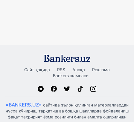
Сайт ҳақида
RSS
Алоқа
Реклама
Bankers жамоаси
«BANKERS.UZ»
сайтида эълон қилинган материаллардан
нусха кўчириш, тарқатиш ва бошқа шаклларда фойдаланиш
фақат таҳририят ёзма розилиги билан амалга оширилиши
мумкин.
Ўзбекистон Республикаси Президенти Администрацияси