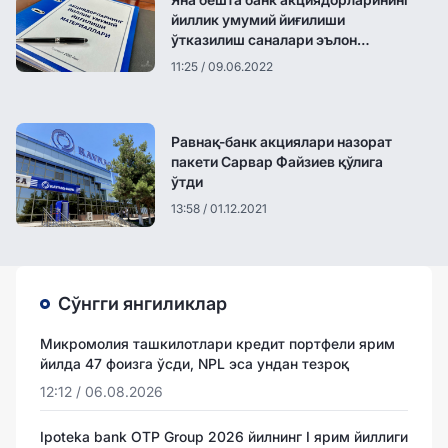
йиллик умумий йиғилиши
ўтказилиш саналари эълон
қилинди
11:25 / 09.06.2022
Равнақ-банк акциялари назорат
пакети Сарвар Файзиев қўлига
ўтди
13:58 / 01.12.2021
Сўнгги янгиликлар
Микромолия ташкилотлари кредит портфели ярим
йилда 47 фоизга ўсди, NPL эса ундан тезроқ
12:12 / 06.08.2026
Ipoteka bank OTP Group 2026 йилнинг I ярим йиллиги