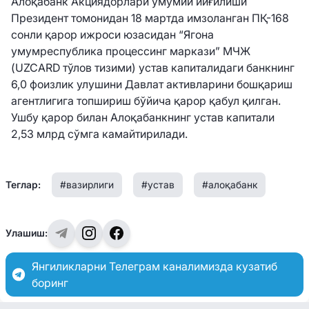
Алоқабанк Акциядорлари умумий йиғилиши
Президент томонидан 18 мартда имзоланган ПҚ-168
сонли қарор ижроси юзасидан “Ягона
умумреспублика процессинг маркази” МЧЖ
(UZCARD тўлов тизими) устав капиталидаги банкнинг
6,0 фоизлик улушини Давлат активларини бошқариш
агентлигига топшириш бўйича қарор қабул қилган.
Ушбу қарор билан Алоқабанкнинг устав капитали
2,53 млрд сўмга камайтирилади.
Теглар:
#вазирлиги
#устав
#алоқабанк
Улашиш:
Янгиликларни Телеграм каналимизда кузатиб
боринг