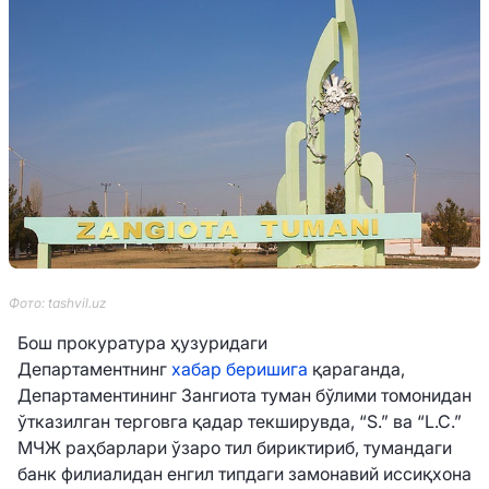
Фото: tashvil.uz
Бош прокуратура ҳузуридаги
Департаментнинг
хабар беришига
қараганда,
Департаментининг Зангиота туман бўлими томонидан
ўтказилган терговга қадар текширувда, “S.” ва “L.C.”
МЧЖ раҳбарлари ўзаро тил бириктириб, тумандаги
банк филиалидан енгил типдаги замонавий иссиқхона