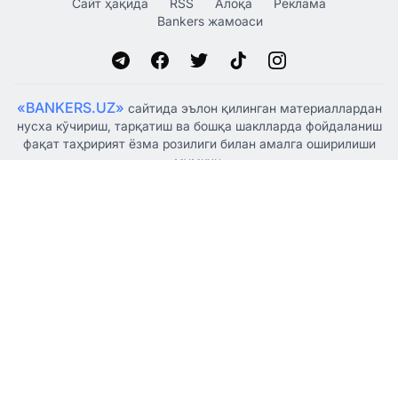
Сайт ҳақида
RSS
Алоқа
Реклама
Bankers жамоаси
«BANKERS.UZ»
сайтида эълон қилинган материаллардан
нусха кўчириш, тарқатиш ва бошқа шаклларда фойдаланиш
фақат таҳририят ёзма розилиги билан амалга оширилиши
мумкин.
Ўзбекистон Республикаси Президенти Администрацияси
ҳузуридаги Ахборот ва оммавий коммуникациялар
агентлиги томонидан 2021 йил 5 январда оммавий ахборот
воситаси сифатида рўйхатдан ўтказилган, гувоҳнома
№1341.
© "BANKERSUZ GROUP" MCHJ
+998 (88) 132-66-66
Таҳририят:
+998 (97) 755-33-33
Ҳамкорлик учун: