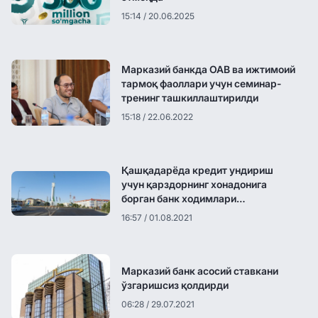
15:14 / 20.06.2025
Марказий банкда ОАВ ва ижтимоий
тармоқ фаоллари учун семинар-
тренинг ташкиллаштирилди
15:18 / 22.06.2022
Қашқадарёда кредит ундириш
учун қарздорнинг хонадонига
борган банк ходимлари
калтаклангани айтилмоқда
16:57 / 01.08.2021
Марказий банк асосий ставкани
ўзгаришсиз қолдирди
06:28 / 29.07.2021