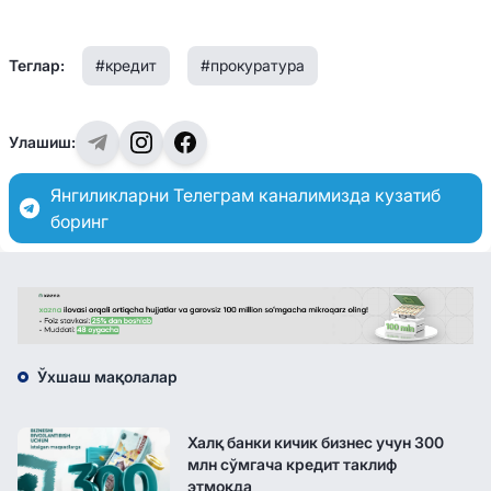
Теглар:
#кредит
#прокуратура
Улашиш:
Янгиликларни Телеграм каналимизда кузатиб
боринг
Ўхшаш мақолалар
Халқ банки кичик бизнес учун 300
млн сўмгача кредит таклиф
этмоқда