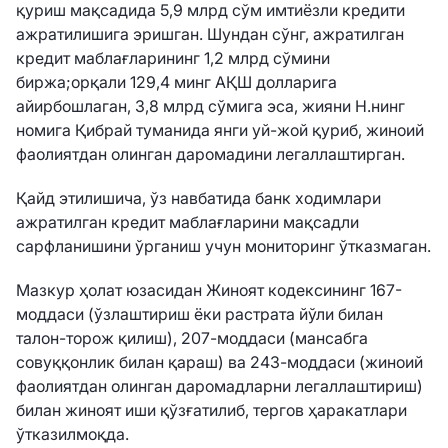
қуриш мақсадида 5,9 млрд сўм имтиёзли кредити
ажратилишига эришган. Шундан сўнг, ажратилган
кредит маблағларининг 1,2 млрд сўмини
биржа;орқали 129,4 минг АҚШ долларига
айирбошлаган, 3,8 млрд сўмига эса, жияни Н.нинг
номига Қибрай туманида янги уй-жой қуриб, жиноий
фаолиятдан олинган даромадини легаллаштирган.
Қайд этилишича, ўз навбатида банк ходимлари
ажратилган кредит маблағларини мақсадли
сарфланишини ўрганиш учун мониторинг ўтказмаган.
Мазкур ҳолат юзасидан Жиноят кодексининг 167-
моддаси (ўзлаштириш ёки растрата йўли билан
талон-торож қилиш), 207-моддаси (мансабга
совуққонлик билан қараш) ва 243-моддаси (жиноий
фаолиятдан олинган даромадларни легаллаштириш)
билан жиноят иши қўзғатилиб, тергов ҳаракатлари
ўтказилмоқда.