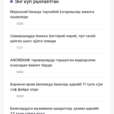
Энг кўп ўқилаётган
Марказий банкда таркибий ўзгаришлар амалга
оширилди
3318
Самарқандда банкка бостириб кириб, пул талаб
қилган шахс қўлга олинди
1727
ANORBANK тармоқларда тарқалган видеоролик
юзасидан баёнот берди
1464
Биринчи ярим йилликда банклар қарийб 11 трлн сўм
соф фойда олди
1408
Банклардаги муаммоли кредитлар ҳажми қарийб
23 трлн сўмга етди