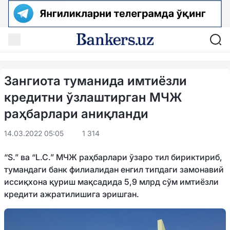
Зангиота туманида имтиёзли
кредитни ўзлаштирган МЧЖ
раҳбарлари аниқланди
14.03.2022 05:05
1 314
“S.” ва “L.C.” МЧЖ раҳбарлари ўзаро тил бириктириб,
тумандаги банк филиалидан енгил типдаги замонавий
иссиқхона қуриш мақсадида 5,9 млрд сўм имтиёзли
кредити ажратилишига эришган.