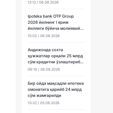
эса ундан тезроқ
12:12 / 06.08.2026
Ipoteka bank OTP Group
2026 йилнинг I ярим
йиллиги бўйича молиявий
натижаларини эълон қилди
10:02 / 06.08.2026
Андижонда сохта
ҳужжатлар орқали 25 млрд
сўм кредитни ўзлаштириб
юборганлар аниқланди
06:19 / 06.08.2026
Бир ойда мақсадли ипотека
омонатига қарийб 24 млрд
сўм жамғарилди
13:32 / 05.08.2026