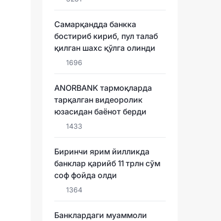
Самарқандда банкка
бостириб кириб, пул талаб
қилган шахс қўлга олинди
1696
ANORBANK тармоқларда
тарқалган видеоролик
юзасидан баёнот берди
1433
Биринчи ярим йилликда
банклар қарийб 11 трлн сўм
соф фойда олди
1364
Банклардаги муаммоли