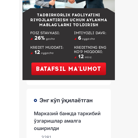
Энг кўп ўқилаётган
Марказий банкда таркибий
ўзгаришлар амалга
оширилди
3281