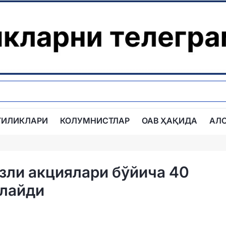
ГИЛИКЛАРИ
КОЛУМНИСТЛАР
ОАВ ҲАҚИДА
АЛ
зли акциялари бўйича 40
ўлайди