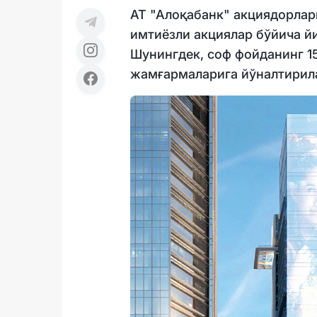
АТ "Алоқабанк" акциядорлар
имтиёзли акциялар бўйича й
Шунингдек, соф фойданинг 1
жамғармаларига йўналтирил