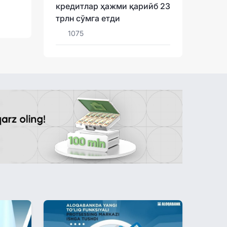
кредитлар ҳажми қарийб 23
трлн сўмга етди
1075