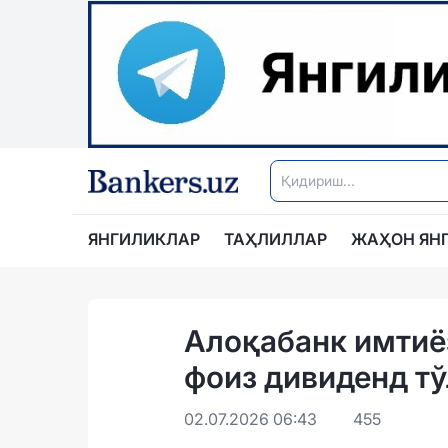
ЯНГИЛИКЛАР
ТАҲЛИЛЛАР
ЖАҲОН ЯН
Алоқабанк имтиё
фоиз дивиденд т
02.07.2026 06:43
455