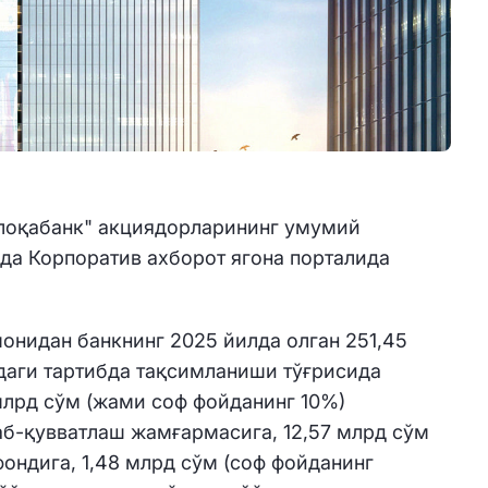
Алоқабанк" акциядорларининг умумий
қда Корпоратив ахборот ягона порталида
нидан банкнинг 2025 йилда олган 251,45
даги тартибда тақсимланиши тўғрисида
 млрд сўм (жами соф фойданинг 10%)
аб-қувватлаш жамғармасига, 12,57 млрд сўм
фондига, 1,48 млрд сўм (соф фойданинг