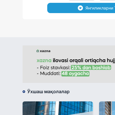
Янгиликларни 
Ўхшаш мақолалар