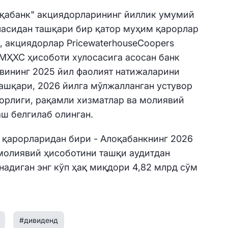
оқабанк" акциядорларининг йиллик умумий
асидан ташқари бир қатор муҳим қарорлар
н, акциядорлар PricewaterhouseCoopers
МҲХС ҳисоботи хулосасига асосан банк
вининг 2025 йил фаолият натижаларини
ташқари, 2026 йилга мўлжалланган устувор
орлиги, рақамли хизматлар ва молиявий
ш белгилаб олинган.
 қарорларидан бири - Алоқабанкнинг 2026
молиявий ҳисоботини ташқи аудитдан
надиган энг кўп ҳақ миқдори 4,82 млрд сўм
#дивиденд