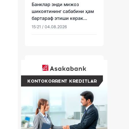
Банклар энди мижоз
шикоятининг сабабини ҳам
бартараф этиши керак
бўлади
15:21 / 04.08.2026