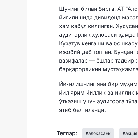
Шунинг билан бирга, АТ "Ал
йиғилишида дивиденд масал
ҳам қабул қилинган. Хусуса
аудиторлик хулосаси ҳамда 
Кузатув кенгаши ва бошқару
ижобий деб топган. Бундан 
вазифалар — ёшлар тадбирк
барқарорликни мустаҳкамла
Йиғилишнинг яна бир муҳим
йил ярим йиллик ва йиллик 
ўтказиш учун аудиторга тўла
этиб белгиланди.
Теглар:
#алоқабанк
#акция