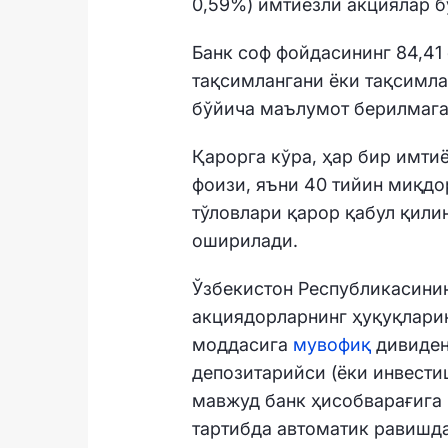
0,59%) имтиёзли акциялар б
Банк соф фойдасининг 84,41
тақсимлангани ёки тақсимл
бўйича маълумот берилмага
Қарорга кўра, ҳар бир имти
фоизи, яъни 40 тийин миқд
тўловлари қарор қабул қили
оширилади.
Ўзбекистон Республикасини
акциядорларнинг ҳуқуқларин
моддасига
мувофиқ
дивиден
депозитарийси (ёки инвести
мавжуд банк ҳисобварағига
тартибда автоматик равишд