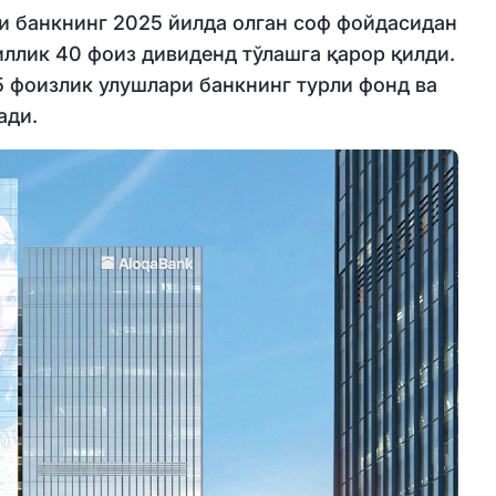
и банкнинг 2025 йилда олган соф фойдасидан
иллик 40 фоиз дивиденд тўлашга қарор қилди.
5 фоизлик улушлари банкнинг турли фонд ва
ади.