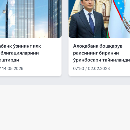
банк ўзининг илк
Алоқабанк бошқарув
облигацияларини
раисининг биринчи
аштирди
ўринбосари тайинланди
/ 14.05.2026
07:50 / 02.02.2023