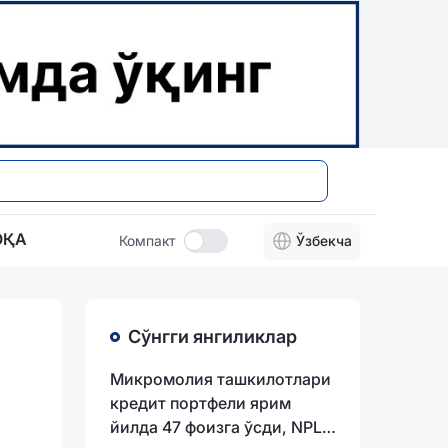
ОҚА
Компакт
Ўзбекча
Сўнгги янгиликлар
Микромолия ташкилотлари
кредит портфели ярим
йилда 47 фоизга ўсди, NPL