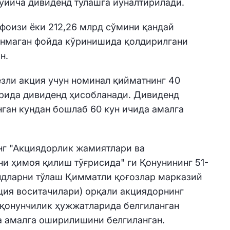
ўйича дивиденд тўлашга йўналтирилади.
 фоизи ёки 212,26 млрд сўмини қандай
анмаган фойда кўринишида қолдирилгани
н.
ёзли акция учун номинал қийматнинг 40
орида дивиденд ҳисобланади. Дивиденд
нган кундан бошлаб 60 кун ичида амалга
нг "Акциядорлик жамиятлари ва
и ҳимоя қилиш тўғрисида" ги Қонунининг 51-
дларни тўлаш Қимматли қоғозлар марказий
ция воситачилари) орқали акциядорнинг
 қонунчилик ҳужжатларида белгиланган
а амалга оширилишини белгиланган.