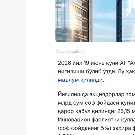
Фото: AloqaBank
2026 йил 19 июнь куни АТ "
йиғилиши бўлиб ўтди. Бу ҳа
маълум қилинди.
Йиғилишда акциядорлар томо
млрд сўм соф фойдаси қуйи
қарор қабул қилинди: 25,15
Инновацион фаолиятни қўлл
(соф фойданинг 5%) захира 