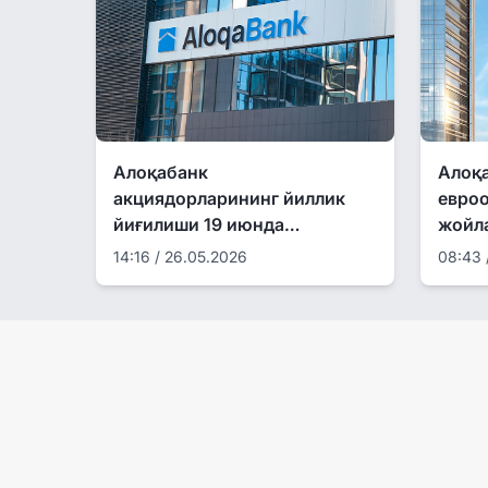
Алоқабанк
Алоқа
акциядорларининг йиллик
евро
йиғилиши 19 июнда
жойл
ўтказилади
14:16 / 26.05.2026
08:43 