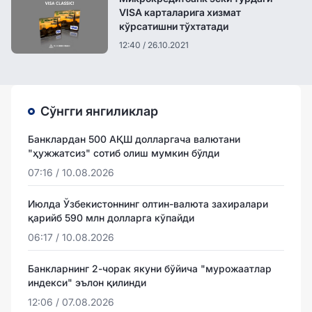
VISA карталарига хизмат
кўрсатишни тўхтатади
12:40 / 26.10.2021
Сўнгги янгиликлар
Банклардан 500 АҚШ долларгача валютани
"ҳужжатсиз" сотиб олиш мумкин бўлди
07:16 / 10.08.2026
Июлда Ўзбекистоннинг олтин-валюта захиралари
қарийб 590 млн долларга кўпайди
06:17 / 10.08.2026
Банкларнинг 2-чорак якуни бўйича "мурожаатлар
индекси" эълон қилинди
12:06 / 07.08.2026