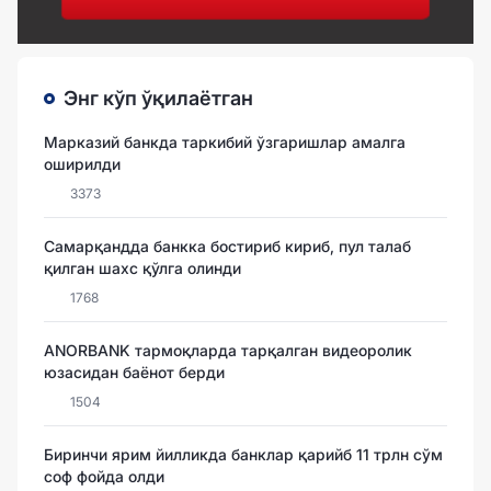
Энг кўп ўқилаётган
Марказий банкда таркибий ўзгаришлар амалга
оширилди
3373
Самарқандда банкка бостириб кириб, пул талаб
қилган шахс қўлга олинди
1768
ANORBANK тармоқларда тарқалган видеоролик
юзасидан баёнот берди
1504
Биринчи ярим йилликда банклар қарийб 11 трлн сўм
соф фойда олди