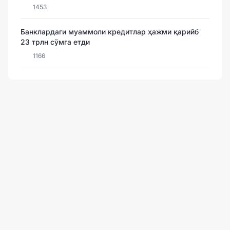
1453
Банклардаги муаммоли кредитлар ҳажми қарийб
23 трлн сўмга етди
1166