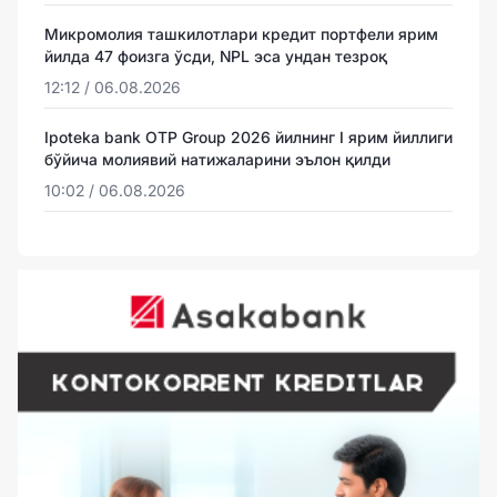
Микромолия ташкилотлари кредит портфели ярим
йилда 47 фоизга ўсди, NPL эса ундан тезроқ
12:12 / 06.08.2026
Ipoteka bank OTP Group 2026 йилнинг I ярим йиллиги
бўйича молиявий натижаларини эълон қилди
10:02 / 06.08.2026