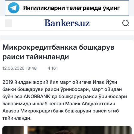
Микрокредитбанкка бошқарув
раиси тайинланди
12.06.2026 18:48
4 161
2019 йилдан жорий йил март ойигача Ипак Йўли
банки бошқаруви раиси ўринбосари, март ойидан
буён эса ANORBANK'да бошқарув раиси ўринбосари
лавозимида ишлаб келган Малик Абдуахатович
Авазов Микрокредитбанк бошқаруви раиси этиб
тайинланди.