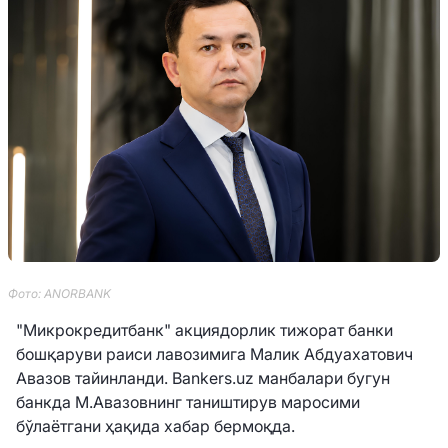
Фото: ANORBANK
"Микрокредитбанк" акциядорлик тижорат банки
бошқаруви раиси лавозимига Малик Абдуахатович
Авазов тайинланди. Bankers.uz манбалари бугун
банкда М.Авазовнинг таништирув маросими
бўлаётгани ҳақида хабар бермоқда.