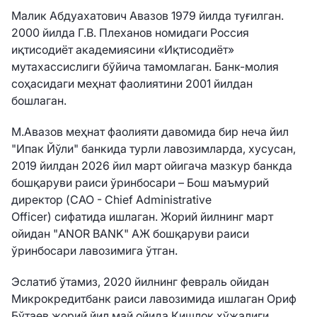
Малик Абдуахатович Авазов 1979 йилда туғилган.
2000 йилда Г.В. Плеханов номидаги Россия
иқтисодиёт академиясини «Иқтисодиёт»
мутахассислиги бўйича тамомлаган. Банк-молия
соҳасидаги меҳнат фаолиятини 2001 йилдан
бошлаган.
М.Авазов меҳнат фаолияти давомида бир неча йил
"Ипак Йўли" банкида турли лавозимларда, хусусан,
2019 йилдан 2026 йил март ойигача мазкур банкда
бошқаруви раиси ўринбосари – Бош маъмурий
директор (CAO - Chief Administrative
Officer)
сифатида ишлаган. Жорий йилнинг март
ойидан "ANOR BANK" АЖ бошқаруви раиси
ўринбосари лавозимига ўтган.
Эслатиб ўтамиз, 2020 йилнинг февраль ойидан
Микрокредитбанк раиси лавозимида ишлаган Ориф
Бўтаев жорий йил май ойида Қишлоқ хўжалиги