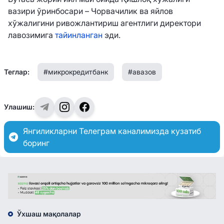
вазири ўринбосари – Чорвачилик ва яйлов
хўжалигини ривожлантириш агентлиги директори
лавозимига
тайинланган
эди.
Теглар:
#микрокредитбанк
#авазов
Улашиш:
Янгиликларни Телеграм каналимизда кузатиб
боринг
Ўхшаш мақолалар