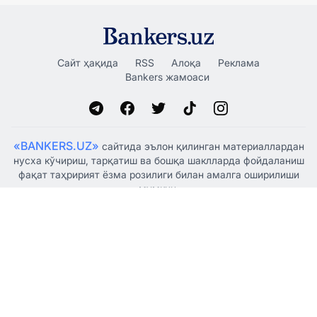
Сайт ҳақида
RSS
Алоқа
Реклама
Bankers жамоаси
«BANKERS.UZ»
сайтида эълон қилинган материаллардан
нусха кўчириш, тарқатиш ва бошқа шаклларда фойдаланиш
фақат таҳририят ёзма розилиги билан амалга оширилиши
мумкин.
Ўзбекистон Республикаси Президенти Администрацияси
ҳузуридаги Ахборот ва оммавий коммуникациялар
агентлиги томонидан 2021 йил 5 январда оммавий ахборот
воситаси сифатида рўйхатдан ўтказилган, гувоҳнома
№1341.
© "BANKERSUZ GROUP" MCHJ
+998 (88) 132-66-66
Таҳририят: