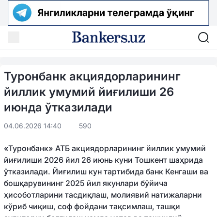
Туронбанк акциядорларининг
йиллик умумий йиғилиши 26
июнда ўтказилади
04.06.2026 14:40
590
«Туронбанк» АТБ акциядорларининг йиллик умумий
йиғилиши 2026 йил 26 июнь куни Тошкент шаҳрида
ўтказилади. Йиғилиш кун тартибида банк Кенгаши ва
бошқарувининг 2025 йил якунлари бўйича
ҳисоботларини тасдиқлаш, молиявий натижаларни
кўриб чиқиш, соф фойдани тақсимлаш, ташқи