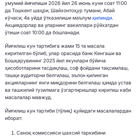
умумий йиғилиши 2026 йил 26 июнь куни соат 11:00
да Тошкент шаҳри, Шайхонтоҳур тумани, Абай
кўчаси, 4а уйда ўтказилиши маълум
қилинди
.
Акциядорлар ва уларнинг вакиллари рўйхатдан
ўтиши соат 10:00 да бошланади.
Йиғилиш кун тартибига жами 15 та масала
киритилган бўлиб, улар орасида банк Кенгаши ва
Бошқарувининг 2025 йил якунлари бўйича
ҳисоботларини тасдиқлаш, соф фойдани тақсимлаш,
ташқи аудиторни белгилаш, эълон қилинган
акцияларнинг янги миқдорини белгилаш ҳамда устав
ва ташкилий тузилмага ўзгартиришлар киритиш каби
масалалар мавжуд.
Йиғилиш кун тартиби (тўлиқ) қуйидаги масалалардан
иборат:
Саноқ комиссияси шахсий таркибини