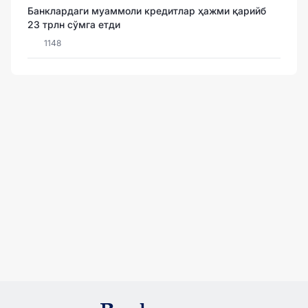
Банклардаги муаммоли кредитлар ҳажми қарийб
23 трлн сўмга етди
1148