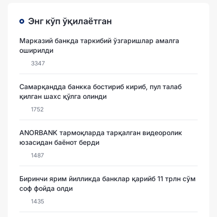
Энг кўп ўқилаётган
Марказий банкда таркибий ўзгаришлар амалга
оширилди
3347
Самарқандда банкка бостириб кириб, пул талаб
қилган шахс қўлга олинди
1752
ANORBANK тармоқларда тарқалган видеоролик
юзасидан баёнот берди
1487
Биринчи ярим йилликда банклар қарийб 11 трлн сўм
соф фойда олди
1435