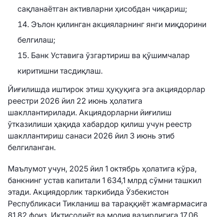
сақланаётган активларни ҳисобдан чиқариш;
Эълон қилинган акцияларнинг янги миқдорини
белгилаш;
Банк Уставига ўзгартириш ва қўшимчалар
киритишни тасдиқлаш.
Йиғилишда иштирок этиш ҳуқуқига эга акциядорлар
реестри 2026 йил 22 июнь ҳолатига
шакллантирилади. Акциядорларни йиғилиш
ўтказилиши ҳақида хабардор қилиш учун реестр
шакллантириш санаси 2026 йил 3 июнь этиб
белгиланган.
Маълумот учун, 2025 йил 1 октябрь ҳолатига кўра,
банкнинг устав капитали 1 634,1 млрд сўмни ташкил
этади. Акциядорлик таркибида Ўзбекистон
Республикаси Тикланиш ва тараққиёт жамғармасига
81,82 фоиз, Иқтисодиёт ва молия вазирлигига 17,06