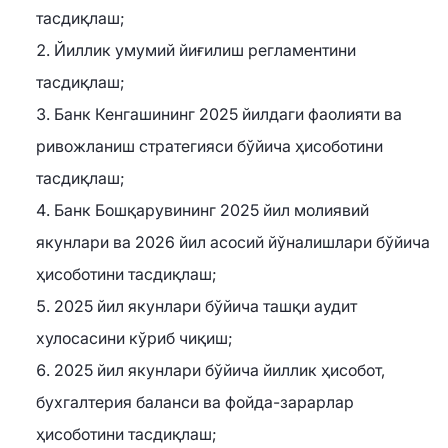
тасдиқлаш;
Йиллик умумий йиғилиш регламентини
тасдиқлаш;
Банк Кенгашининг 2025 йилдаги фаолияти ва
ривожланиш стратегияси бўйича ҳисоботини
тасдиқлаш;
Банк Бошқарувининг 2025 йил молиявий
якунлари ва 2026 йил асосий йўналишлари бўйича
ҳисоботини тасдиқлаш;
2025 йил якунлари бўйича ташқи аудит
хулосасини кўриб чиқиш;
2025 йил якунлари бўйича йиллик ҳисобот,
бухгалтерия баланси ва фойда-зарарлар
ҳисоботини тасдиқлаш;