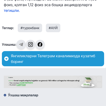
фоиз, қолган 1,12 фоиз эса бошқа акциядорларга
тегишли.
Теглар:
#туронбанк
#АУЙ
Улашиш:
Янгиликларни Телеграм каналимизда кузатиб
боринг
Ўхшаш мақолалар