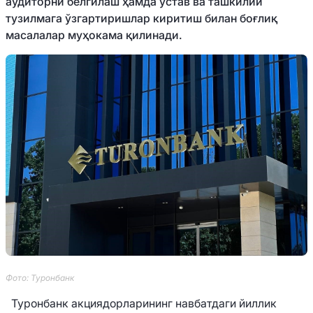
аудиторни белгилаш ҳамда устав ва ташкилий
тузилмага ўзгартиришлар киритиш билан боғлиқ
масалалар муҳокама қилинади.
Фото: Туронбанк
Туронбанк акциядорларининг навбатдаги йиллик