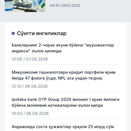
04:15 / 09.12.2022
Сўнгги янгиликлар
Банкларнинг 2-чорак якуни бўйича "мурожаатлар
индекси" эълон қилинди
12:06 / 07.08.2026
Микромолия ташкилотлари кредит портфели ярим
йилда 47 фоизга ўсди, NPL эса ундан тезроқ
12:12 / 06.08.2026
Ipoteka bank OTP Group 2026 йилнинг I ярим йиллиги
бўйича молиявий натижаларини эълон қилди
10:02 / 06.08.2026
Андижонда сохта ҳужжатлар орқали 25 млрд сўм