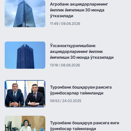
Агробанк акциядорларининг
йиллик йиғилиши 30 июнда
ўтказилади
11:49 / 09.06.2026
Ўзсаноатқурилишбанк
акциядорларининг йиллик
йиғилиши 30 июнда ўтказилади
13:18 / 08.06.2026
Туронбанк бошқаруви раисига
ўринбосарлар тайинланди
06:53 / 24.02.2025
Туронбанк бошқарув раисига янги
ўринбосар тайинланди