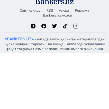
Сайт ҳақида
RSS
Алоқа
Реклама
Bankers жамоаси
«BANKERS.UZ»
сайтида эълон қилинган материаллардан
нусха кўчириш, тарқатиш ва бошқа шаклларда фойдаланиш
фақат таҳририят ёзма розилиги билан амалга оширилиши
мумкин.
Ўзбекистон Республикаси Президенти Администрацияси
ҳузуридаги Ахборот ва оммавий коммуникациялар
агентлиги томонидан 2021 йил 5 январда оммавий ахборот
воситаси сифатида рўйхатдан ўтказилган, гувоҳнома
№1341.
© "BANKERSUZ GROUP" MCHJ
+998 (88) 132-66-66
Таҳририят:
+998 (97) 755-33-33
Ҳамкорлик учун: