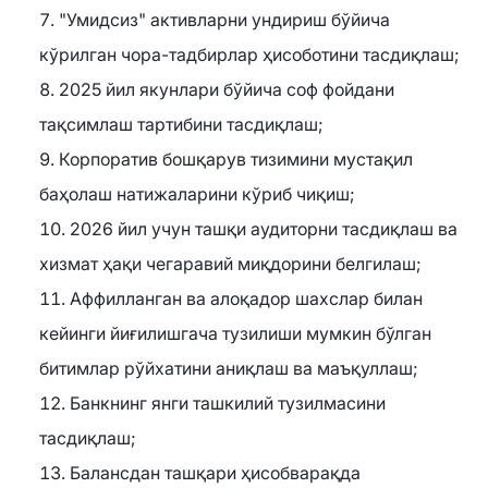
"Умидсиз" активларни ундириш бўйича
кўрилган чора-тадбирлар ҳисоботини тасдиқлаш;
2025 йил якунлари бўйича соф фойдани
тақсимлаш тартибини тасдиқлаш;
Корпоратив бошқарув тизимини мустақил
баҳолаш натижаларини кўриб чиқиш;
2026 йил учун ташқи аудиторни тасдиқлаш ва
хизмат ҳақи чегаравий миқдорини белгилаш;
Аффилланган ва алоқадор шахслар билан
кейинги йиғилишгача тузилиши мумкин бўлган
битимлар рўйхатини аниқлаш ва маъқуллаш;
Банкнинг янги ташкилий тузилмасини
тасдиқлаш;
Балансдан ташқари ҳисобварақда