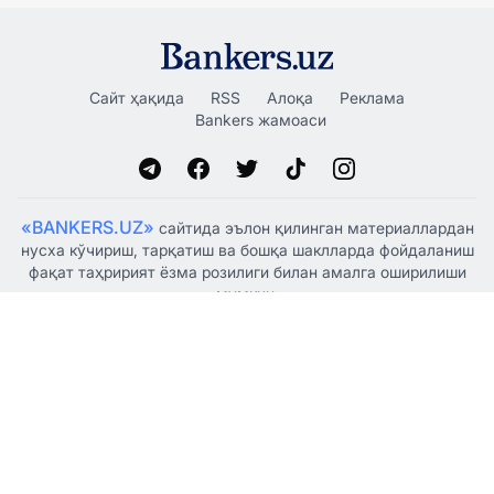
Сайт ҳақида
RSS
Алоқа
Реклама
Bankers жамоаси
«BANKERS.UZ»
сайтида эълон қилинган материаллардан
нусха кўчириш, тарқатиш ва бошқа шаклларда фойдаланиш
фақат таҳририят ёзма розилиги билан амалга оширилиши
мумкин.
Ўзбекистон Республикаси Президенти Администрацияси
ҳузуридаги Ахборот ва оммавий коммуникациялар
агентлиги томонидан 2021 йил 5 январда оммавий ахборот
воситаси сифатида рўйхатдан ўтказилган, гувоҳнома
№1341.
© "BANKERSUZ GROUP" MCHJ
+998 (88) 132-66-66
Таҳририят: