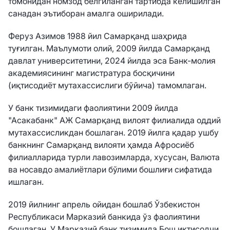
томонидан номзод белгиланган тартибда келишилган
санадан эътиборан амалга оширилади.
Феруз Азимов 1988 йил Самарқанд шаҳрида
туғилган. Маълумоти олий, 2009 йилда Самарқанд
давлат университетини, 2024 йилда эса Банк-молия
академиясининг магистратура босқичини
(иқтисодиёт мутахассислиги бўйича) тамомлаган.
У банк тизимидаги фаолиятини 2009 йилда
"Асакабанк" АЖ Самарқанд вилоят филиалида оддий
мутахассисликдан бошлаган. 2019 йилга қадар ушбу
банкнинг Самарқанд вилояти ҳамда Афросиёб
филиалларида турли лавозимларда, хусусан, Валюта
ва носавдо амалиётлари бўлими бошлиғи сифатида
ишлаган.
2019 йилнинг апрель ойидан бошлаб Ўзбекистон
Республикаси Марказий банкида ўз фаолиятини
бошлаган. У Марказий банк тизимида Бош иқтисодчи,