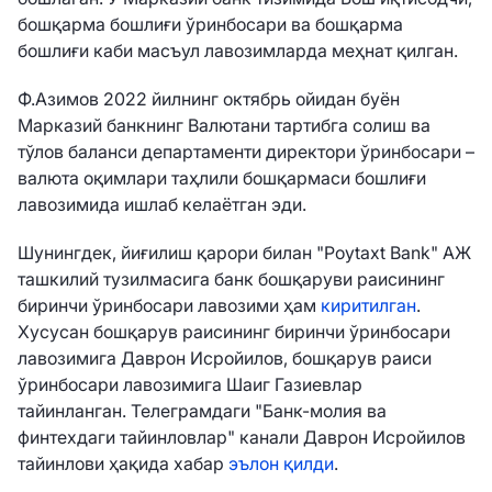
бошқарма бошлиғи ўринбосари ва бошқарма
бошлиғи каби масъул лавозимларда меҳнат қилган.
Ф.Азимов 2022 йилнинг октябрь ойидан буён
Марказий банкнинг Валютани тартибга солиш ва
тўлов баланси департаменти директори ўринбосари –
валюта оқимлари таҳлили бошқармаси бошлиғи
лавозимида ишлаб келаётган эди.
Шунингдек, йиғилиш қарори билан "Poytaxt Bank" АЖ
ташкилий тузилмасига банк бошқаруви раисининг
биринчи ўринбосари лавозими ҳам
киритилган
.
Хусусан бошқарув раисининг биринчи ўринбосари
лавозимига Даврон Исройилов, бошқарув раиси
ўринбосари лавозимига Шаиг Газиевлар
тайинланган. Телеграмдаги "Банк-молия ва
финтехдаги тайинловлар" канали Даврон Исройилов
тайинлови ҳақида хабар
эълон қилди
.