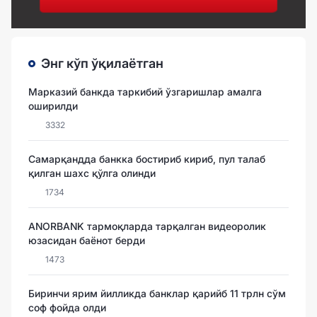
Энг кўп ўқилаётган
Марказий банкда таркибий ўзгаришлар амалга
оширилди
3332
Самарқандда банкка бостириб кириб, пул талаб
қилган шахс қўлга олинди
1734
ANORBANK тармоқларда тарқалган видеоролик
юзасидан баёнот берди
1473
Биринчи ярим йилликда банклар қарийб 11 трлн сўм
соф фойда олди