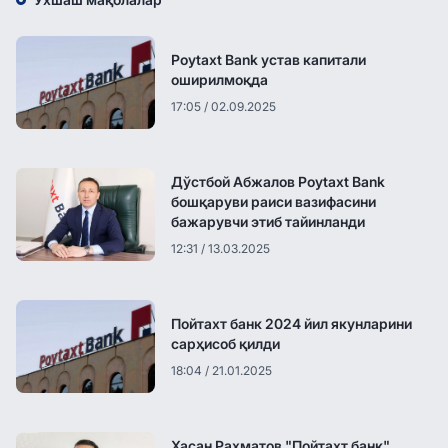
Poytaxt Bank устав капитали
оширилмоқда
17:05 / 02.09.2025
Дўстбой Абжалов Poytaxt Bank
бошқаруви раиси вазифасини
бажарувчи этиб тайинланди
12:31 / 13.03.2025
Пойтахт банк 2024 йил якунларини
сарҳисоб қилди
18:04 / 21.01.2025
Хасан Рахматов "Пойтахт банк"