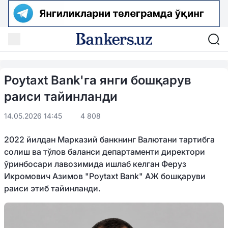
Poytaxt Bank'га янги бошқарув
раиси тайинланди
14.05.2026 14:45
4 808
2022 йилдан Марказий банкнинг Валютани тартибга
солиш ва тўлов баланси департаменти директори
ўринбосари лавозимида ишлаб келган Феруз
Икромович Азимов "Poytaxt Bank" АЖ бошқаруви
раиси этиб тайинланди.