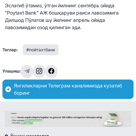
Эслатиб ўтамиз, ўтган йилнинг сентябрь ойида
"Poytaxt Bank" АЖ бошқаруви раиси лавозимига
Дилшод Пўлатов шу йилнинг апрель ойида
лавозимидан озод қилинган эди.
Теглар:
#пойтахтбанк
Улашиш:
Янгиликларни Телеграм каналимизда кузатиб
боринг
Ўхшаш мақолалар