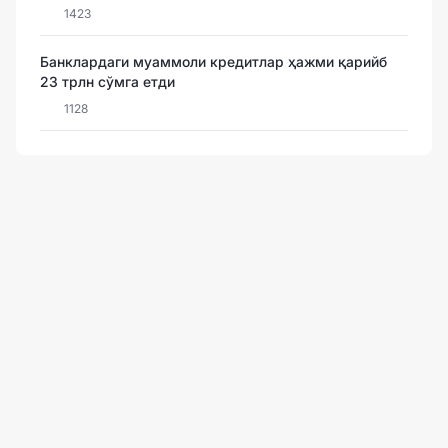
1423
Банклардаги муаммоли кредитлар ҳажми қарийб
23 трлн сўмга етди
1128