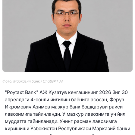
Фото: Марказий банк / ChatGPT AI
"Poytaxt Bank" АЖ Кузатув кенгашининг 2026 йил 30
апрелдаги 4-сонли йиғилиш баёнига асосан, Феруз
Икромович Азимов мазкур банк бошқаруви раиси
лавозимига тайинланди. У мазкур лавозимга уч йил
муддатга тайинланади. Унинг расман лавозимга
киришиши Ўзбекистон Республикаси Марказий банки