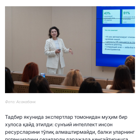
Фото: Асакабанк
Тадбир якунида экспертлар томонидан муҳим бир
хулоса қайд этилди: сунъий интеллект инсон
ресурсларини тўлиқ алмаштирмайди, балки уларнинг
потенциалини сезиларли даражада кенгайтиришга