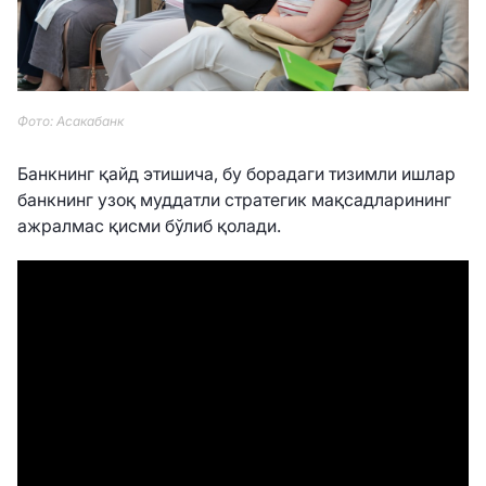
Фото: Асакабанк
Банкнинг қайд этишича, бу борадаги тизимли ишлар
банкнинг узоқ муддатли стратегик мақсадларининг
ажралмас қисми бўлиб қолади.