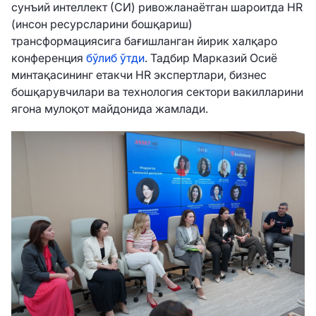
сунъий интеллект (СИ) ривожланаётган шароитда HR
(инсон ресурсларини бошқариш)
трансформациясига бағишланган йирик халқаро
конференция
бўлиб ўтди
. Тадбир Марказий Осиё
минтақасининг етакчи HR экспертлари, бизнес
бошқарувчилари ва технология сектори вакилларини
ягона мулоқот майдонида жамлади.