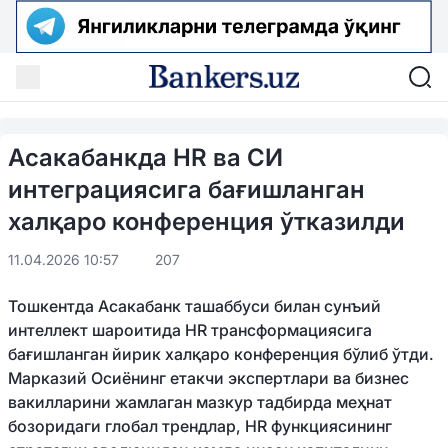
Асакабанкда HR ва СИ
интеграциясига бағишланган
халқаро конференция ўтказилди
11.04.2026 10:57
207
Тошкентда Асакабанк ташаббуси билан сунъий
интеллект шароитида HR трансформациясига
бағишланган йирик халқаро конференция бўлиб ўтди.
Марказий Осиёнинг етакчи экспертлари ва бизнес
вакилларини жамлаган мазкур тадбирда меҳнат
бозоридаги глобал трендлар, HR функциясининг