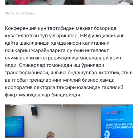
Фото: Асакабанк
Конференция кун тартибидан меҳнат бозорида
кузатилаётган туб ўзгаришлар, HR функциясининг
қайта шаклланиши ҳамда инсон капиталини
бошқариш жараёнларига сунъий интеллект
ечимларини интеграция қилиш масалалари ўрин
олди. Спикерлар томонидан иш ўринлари
трансформацияси, янгича ёндашувларни татбиқ этиш
ва глобал трендларнинг миллий бизнес ҳамда
корпоратив секторга таъсири юзасидан таҳлилий
фикр-мулоҳазалар билдирилди.