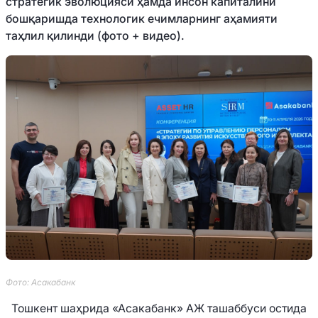
стратегик эволюцияси ҳамда инсон капиталини
бошқаришда технологик ечимларнинг аҳамияти
таҳлил қилинди (фото + видео).
Фото: Асакабанк
Тошкент шаҳрида «Асакабанк» АЖ ташаббуси остида