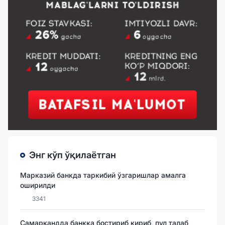
Энг кўп ўқилаётган
Марказий банкда таркибий ўзгаришлар амалга
оширилди
3341
Самарқандда банкка бостириб кириб, пул талаб