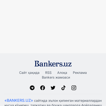
Сайт ҳақида
RSS
Алоқа
Реклама
Bankers жамоаси
«BANKERS.UZ»
сайтида эълон қилинган материаллардан
нусха кўчириш, тарқатиш ва бошқа шаклларда фойдаланиш