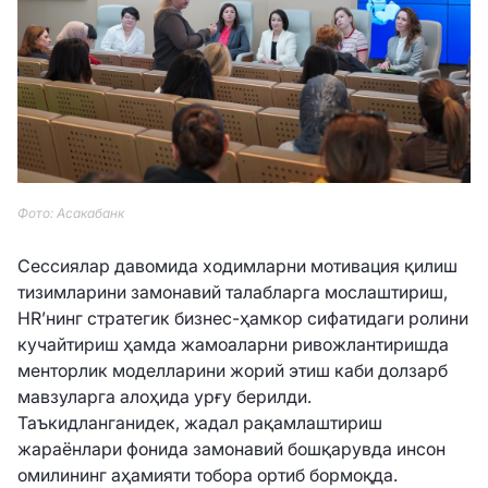
Фото: Асакабанк
Сессиялар давомида ходимларни мотивация қилиш
тизимларини замонавий талабларга мослаштириш,
HR’нинг стратегик бизнес-ҳамкор сифатидаги ролини
кучайтириш ҳамда жамоаларни ривожлантиришда
менторлик моделларини жорий этиш каби долзарб
мавзуларга алоҳида урғу берилди.
Таъкидланганидек, жадал рақамлаштириш
жараёнлари фонида замонавий бошқарувда инсон
омилининг аҳамияти тобора ортиб бормоқда.