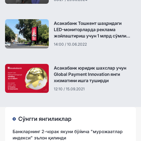
Асакабанк Тошкент шаҳридаги
LED-мониторларда реклама
жойлаштириш учун 1 млрд сўмлик
танлов ўтказмоқда
14:00 / 10.06.2022
Асакабанк юридик шахслар учун
Global Payment Innovation янги
хизматини ишга туширди
12:10 / 15.09.2021
Сўнгги янгиликлар
Банкларнинг 2-чорак якуни бўйича "мурожаатлар
индекси" эълон қилинди