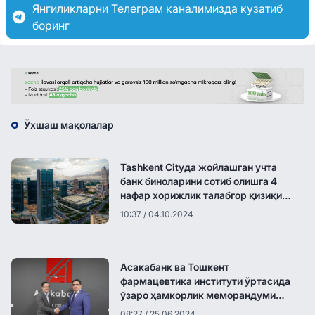
Янгиликларни Телеграм каналимизда кузатиб
боринг
Ўхшаш мақолалар
Tashkent Cityда жойлашган учта
банк биноларини сотиб олишга 4
нафар хорижлик талабгор қизиқиш
билдирди
10:37 / 04.10.2024
Асакабанк ва Тошкент
фармацевтика институти ўртасида
ўзаро ҳамкорлик меморандуми
имзоланди
08:27 / 25.06.2024