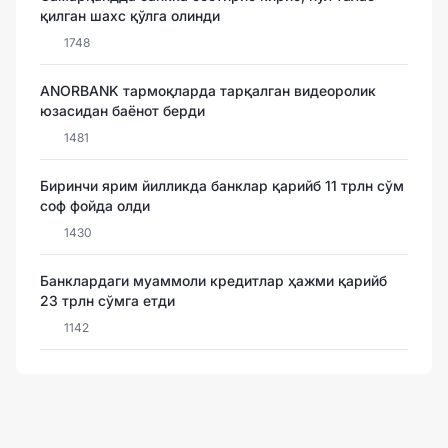
қилган шахс қўлга олинди
1748
ANORBANK тармоқларда тарқалган видеоролик
юзасидан баёнот берди
1481
Биринчи ярим йилликда банклар қарийб 11 трлн сўм
соф фойда олди
1430
Банклардаги муаммоли кредитлар ҳажми қарийб
23 трлн сўмга етди
1142