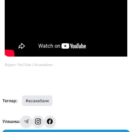
Видео: YouTube / Асакабанк
Теглар:
#асакабанк
Улашиш: