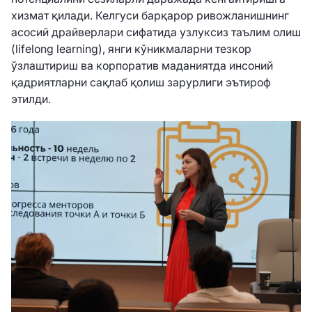
хизмат қилади. Келгуси барқарор ривожланишнинг
асосий драйверлари сифатида узлуксиз таълим олиш
(lifelong learning), янги кўникмаларни тезкор
ўзлаштириш ва корпоратив маданиятда инсоний
қадриятларни сақлаб қолиш зарурлиги эътироф
этилди.