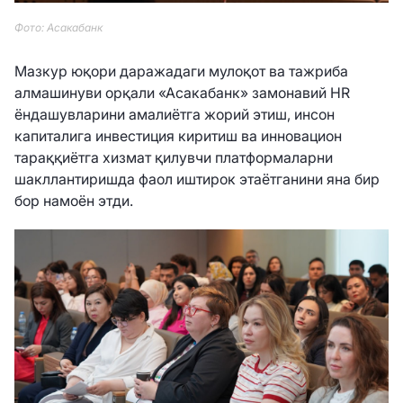
Фото: Асакабанк
Мазкур юқори даражадаги мулоқот ва тажриба
алмашинуви орқали «Асакабанк» замонавий HR
ёндашувларини амалиётга жорий этиш, инсон
капиталига инвестиция киритиш ва инновацион
тараққиётга хизмат қилувчи платформаларни
шакллантиришда фаол иштирок этаётганини яна бир
бор намоён этди.