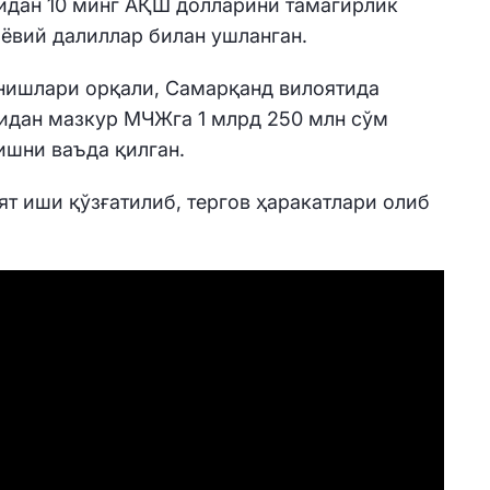
дан 10 минг АҚШ долларини тамагирлик
шёвий далиллар билан ушланган.
анишлари орқали, Самарқанд вилоятида
идан мазкур МЧЖга 1 млрд 250 млн сўм
ишни ваъда қилган.
ят иши қўзғатилиб, тергов ҳаракатлари олиб