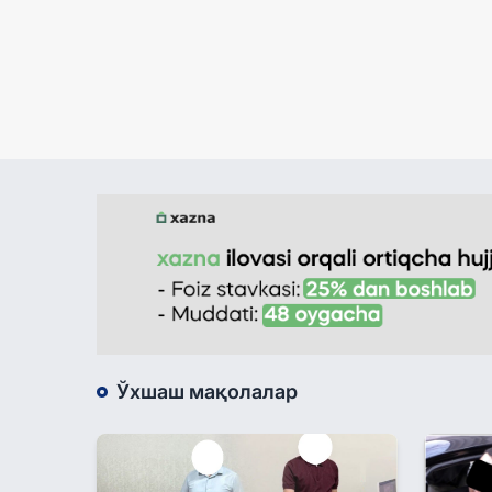
Ўхшаш мақолалар