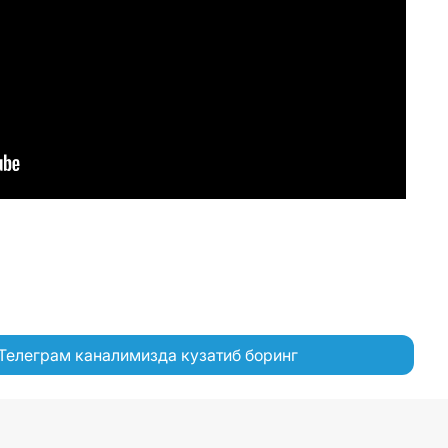
Телеграм каналимизда кузатиб боринг