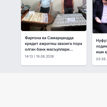
Фарғона ва Самарқандда
Нуфу
кредит ажратиш эвазига пора
ходи
олган банк масъуллари
иши қ
ушланди
14:13 / 19.06.2026
03:39 