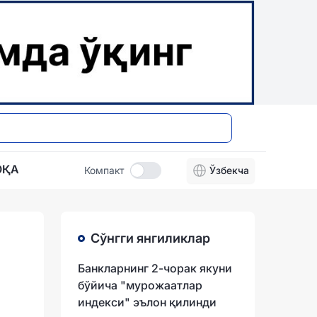
ОҚА
Компакт
Ўзбекча
Сўнгги янгиликлар
Банкларнинг 2-чорак якуни
бўйича "мурожаатлар
индекси" эълон қилинди