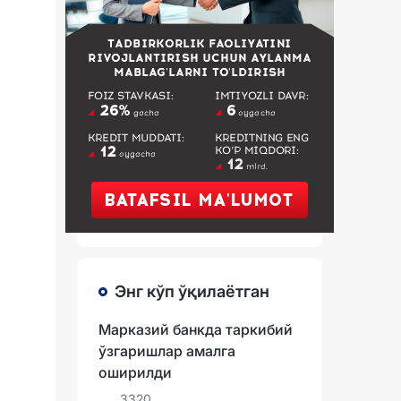
Энг кўп ўқилаётган
Марказий банкда таркибий
ўзгаришлар амалга
оширилди
3320