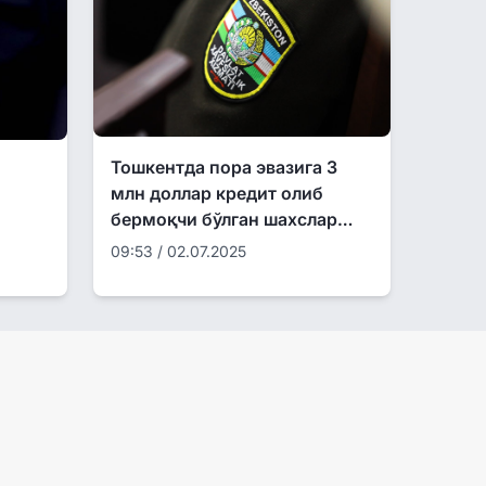
Тошкентда пора эвазига 3
млн доллар кредит олиб
бермоқчи бўлган шахслар
ушланди
09:53 / 02.07.2025