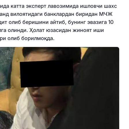
ида катта эксперт лавозимида ишловчи шахс
қанд вилоятидаги банклардан биридан МЧЖ
дит олиб беришини айтиб, бунинг эвазига 10
лга олинди. Ҳолат юзасидан жиноят иши
ари олиб борилмоқда.