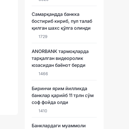
Самарқандда банкка
бостириб кириб, пул талаб
қилган шахс қўлга олинди
1729
ANORBANK тармоқларда
тарқалган видеоролик
юзасидан баёнот берди
1466
Биринчи ярим йилликда
банклар қарийб 11 трлн сўм
соф фойда олди
1410
Банклардаги муаммоли