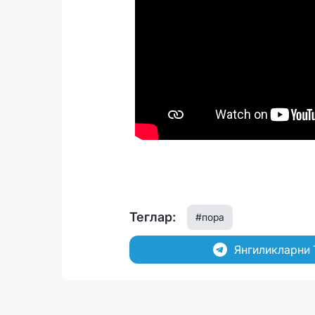
Теглар:
#пора
Янгиликларни 