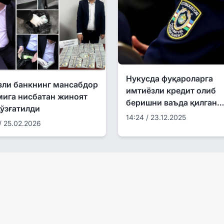
Нукусда фуқароларга
зли банкнинг мансабдор
имтиёзли кредит олиб
мига нисбатан жиноят
беришни ваъда қилган
ўзғатилди
фирибгар ушланди
14:24 / 23.12.2025
/ 25.02.2026