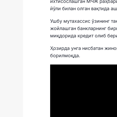
ихтисослашган МЧЖ раҳбари
йўли билан олган вақтида а
Ушбу мутахассис ўзининг т
жойлашган банкларнинг бир
миқдорида кредит олиб бер
Ҳозирда унга нисбатан жино
борилмоқда.