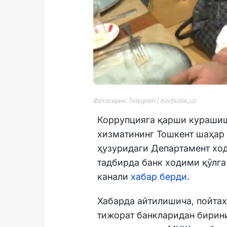
Фотоскрин: Telegram / Xavfsizlik_uz
Коррупцияга қарши кураши
хизматининг Тошкент шаҳар
ҳузуридаги Департамент хо
тадбирда банк ходими қўлга 
канали
хабар берди
.
Хабарда айтилишича, пойта
тижорат банкларидан бирини