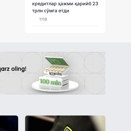
кредитлар ҳажми қарийб 23
трлн сўмга етди
1119