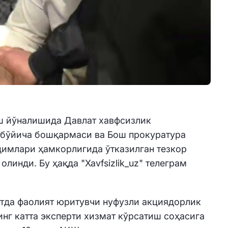
ш йўналишида Давлат хавфсизлик
 бўйича бошқармаси ва Бош прокуратура
димлари ҳамкорлигида ўтказилган тезкор
олинди. Бу ҳақда "Xavfsizlik_uz" телеграм
хтда фаолият юритувчи нуфузли акциядорлик
нг катта эксперти хизмат кўрсатиш соҳасига