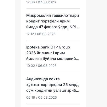
12:06 / 07.08.2026
Микромолия ташкилотлари
кредит портфели ярим
йилда 47 фоизга ўсди, NPL
эса ундан тезроқ
12:12 / 06.08.2026
Ipoteka bank OTP Group
2026 йилнинг I ярим
йиллиги бўйича молиявий
натижаларини эълон қилди
10:02 / 06.08.2026
Андижонда сохта
ҳужжатлар орқали 25 млрд
сўм кредитни ўзлаштириб
юборганлар аниқланди
06:19 / 06.08.2026