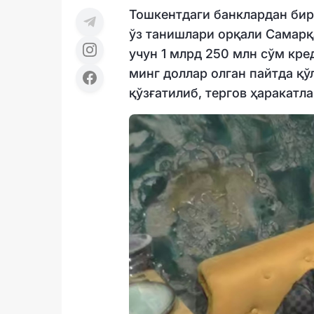
Тошкентдаги банклардан бир
ўз танишлари орқали Самар
учун 1 млрд 250 млн сўм кре
минг доллар олган пайтда қў
қўзғатилиб, тергов ҳаракатл