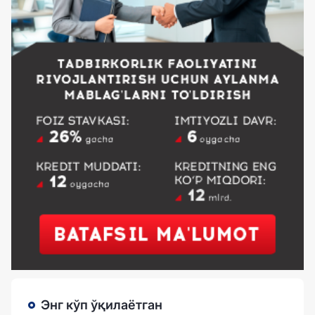
Энг кўп ўқилаётган