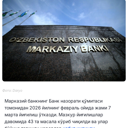
Фото: Daryo
Марказий банкнинг Банк назорати қўмитаси
томонидан 2026 йилнинг февраль ойида жами 7
марта йиғилиш ўтказди. Мазкур йиғилишлар
давомида 43 та масала кўриб чиқилди ва улар