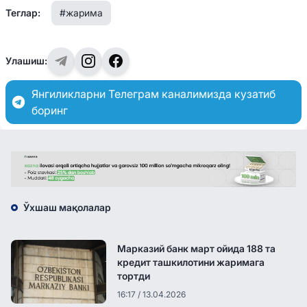
Теглар:
#жарима
Улашиш:
Янгиликларни Телеграм каналимизда кузатиб
боринг
Ўхшаш мақолалар
Марказий банк март ойида 188 та
кредит ташкилотини жаримага
тортди
16:17 / 13.04.2026