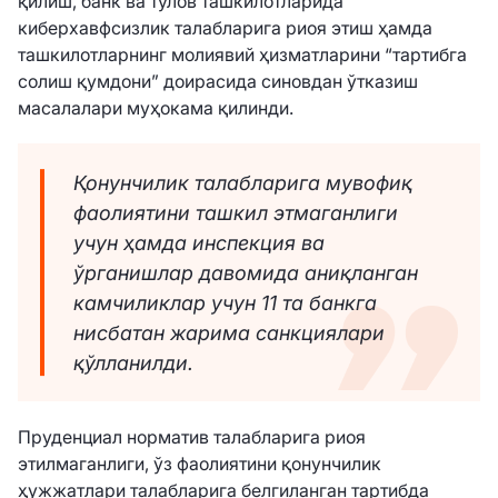
қилиш, банк ва тўлов ташкилотларида
киберхавфсизлик талабларига риоя этиш ҳамда
ташкилотларнинг молиявий ҳизматларини “тартибга
солиш қумдони” доирасида синовдан ўтказиш
масалалари муҳокама қилинди.
Қонунчилик талабларига мувофиқ
фаолиятини ташкил этмаганлиги
учун ҳамда инспекция ва
ўрганишлар давомида аниқланган
камчиликлар учун 11 та банкга
нисбатан жарима санкциялари
қўлланилди.
Пруденциал норматив талабларига риоя
этилмаганлиги, ўз фаолиятини қонунчилик
ҳужжатлари талабларига белгиланган тартибда