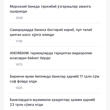
Марказий банкда таркибий ўзгаришлар амалга
оширилди
3334
Самарқандда банкка бостириб кириб, пул талаб
қилган шахс қўлга олинди
1738
ANORBANK тармоқларда тарқалган видеоролик
юзасидан баёнот берди
1475
Биринчи ярим йилликда банклар қарийб 11 трлн сўм
соф фойда олди
1425
Банклардаги муаммоли кредитлар ҳажми қарийб
23 трлн сўмга етди