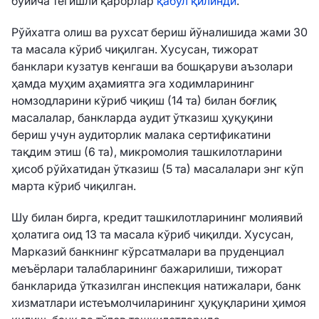
бўйича тегишли қарорлар
қабул қилинди
.
Рўйхатга олиш ва рухсат бериш йўналишида жами 30
та масала кўриб чиқилган. Хусусан, тижорат
банклари кузатув кенгаши ва бошқаруви аъзолари
ҳамда муҳим аҳамиятга эга ходимларининг
номзодларини кўриб чиқиш (14 та) билан боғлиқ
масалалар, банкларда аудит ўтказиш ҳуқуқини
бериш учун аудиторлик малака сертификатини
тақдим этиш (6 та), микромолия ташкилотларини
ҳисоб рўйхатидан ўтказиш (5 та) масалалари энг кўп
марта кўриб чиқилган.
Шу билан бирга, кредит ташкилотларининг молиявий
ҳолатига оид 13 та масала кўриб чиқилди. Хусусан,
Марказий банкнинг кўрсатмалари ва пруденциал
меъёрлари талабларининг бажарилиши, тижорат
банкларида ўтказилган инспекция натижалари, банк
хизматлари истеъмолчиларининг ҳуқуқларини ҳимоя