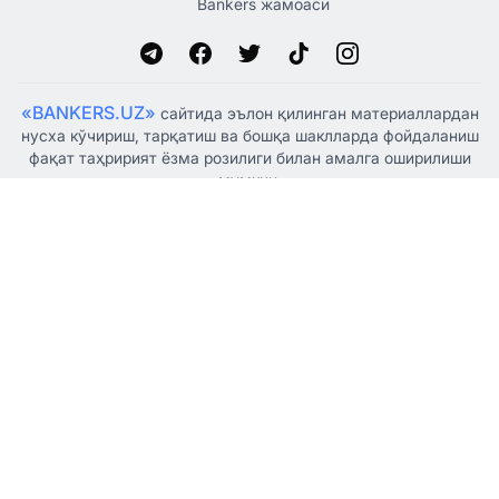
Bankers жамоаси
«BANKERS.UZ»
сайтида эълон қилинган материаллардан
нусха кўчириш, тарқатиш ва бошқа шаклларда фойдаланиш
фақат таҳририят ёзма розилиги билан амалга оширилиши
мумкин.
Ўзбекистон Республикаси Президенти Администрацияси
ҳузуридаги Ахборот ва оммавий коммуникациялар
агентлиги томонидан 2021 йил 5 январда оммавий ахборот
воситаси сифатида рўйхатдан ўтказилган, гувоҳнома
№1341.
© "BANKERSUZ GROUP" MCHJ
+998 (88) 132-66-66
Таҳририят:
+998 (97) 755-33-33
Ҳамкорлик учун: