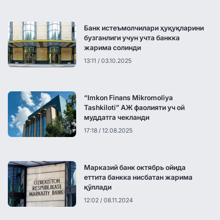
Банк истеъмолчилари ҳуқуқларини
бузганлиги учун учта банкка
жарима солинди
13:11 / 03.10.2025
“Imkon Finans Mikromoliya
Tashkiloti” АЖ фаолияти уч ой
муддатга чекланди
17:18 / 12.08.2025
Марказий банк октябрь ойида
еттита банкка нисбатан жарима
қўллади
12:02 / 08.11.2024