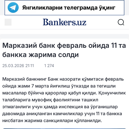
Марказий банк февраль ойида 11 та
банкка жарима солди
25.03.2026 21:11
1 274
Марказий банкнинг Банк назорати қўмитаси февраль
ойида жами 7 марта йиғилиш ўтказди ва тегишли
масалалар бўйича қарорлар қабул қилди. Қонунчилик
талабларига мувофиқ фаолиятини ташкил
этмаганлиги учун ҳамда инспекция ва ўрганишлар
давомида аниқланган камчиликлар учун 11 та банкка
нисбатан жарима санкциялари қўлланилди.