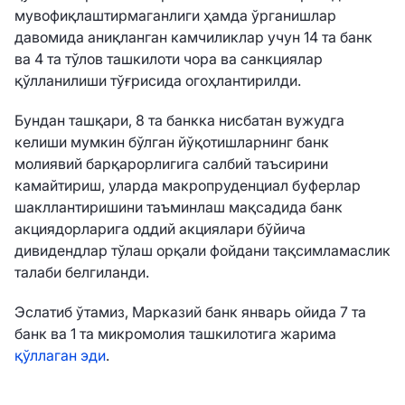
мувофиқлаштирмаганлиги ҳамда ўрганишлар
давомида аниқланган камчиликлар учун 14 та банк
ва 4 та тўлов ташкилоти чора ва санкциялар
қўлланилиши тўғрисида огоҳлантирилди.
Бундан ташқари, 8 та банкка нисбатан вужудга
келиши мумкин бўлган йўқотишларнинг банк
молиявий барқарорлигига салбий таъсирини
камайтириш, уларда макропруденциал буферлар
шакллантиришини таъминлаш мақсадида банк
акциядорларига оддий акциялари бўйича
дивидендлар тўлаш орқали фойдани тақсимламаслик
талаби белгиланди.
Эслатиб ўтамиз, Марказий банк январь ойида 7 та
банк ва 1 та микромолия ташкилотига жарима
қўллаган эди
.