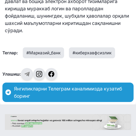
давлат ва бошқа электрон ахборот тизимларига
киришда мураккаб логин ва пароллардан
фойдаланиш, шунингдек, шубҳали ҳаволалар орқали
шахсий маълумотларни киритишдан сақланишни
сўради.
Теглар:
#Марказий_банк
#киберхавфсизлик
Улашиш:
Янгиликларни Телеграм каналимизда кузатиб
боринг