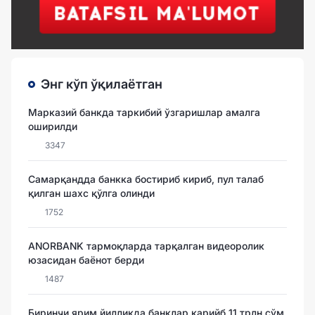
Энг кўп ўқилаётган
Марказий банкда таркибий ўзгаришлар амалга
оширилди
3347
Самарқандда банкка бостириб кириб, пул талаб
қилган шахс қўлга олинди
1752
ANORBANK тармоқларда тарқалган видеоролик
юзасидан баёнот берди
1487
Биринчи ярим йилликда банклар қарийб 11 трлн сўм