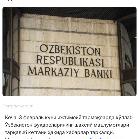
Фото: Bankers.uz
Кеча, 3 февраль куни ижтимоий тармоқларда кўплаб
Ўзбекистон фуқароларининг шахсий маълумотлари
тарқалиб кетгани ҳақида хабарлар тарқалди.