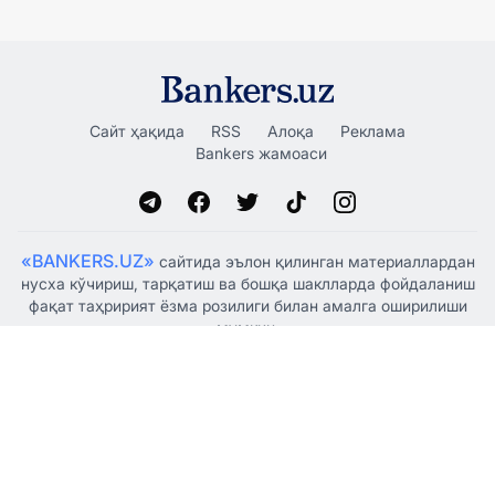
Сайт ҳақида
RSS
Алоқа
Реклама
Bankers жамоаси
«BANKERS.UZ»
сайтида эълон қилинган материаллардан
нусха кўчириш, тарқатиш ва бошқа шаклларда фойдаланиш
фақат таҳририят ёзма розилиги билан амалга оширилиши
мумкин.
Ўзбекистон Республикаси Президенти Администрацияси
ҳузуридаги Ахборот ва оммавий коммуникациялар
агентлиги томонидан 2021 йил 5 январда оммавий ахборот
воситаси сифатида рўйхатдан ўтказилган, гувоҳнома
№1341.
© "BANKERSUZ GROUP" MCHJ