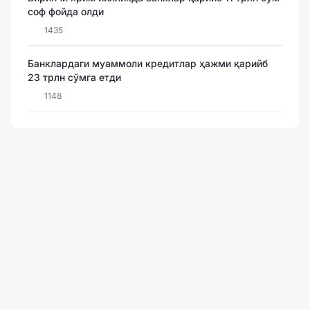
соф фойда олди
1435
Банклардаги муаммоли кредитлар ҳажми қарийб
23 трлн сўмга етди
1148