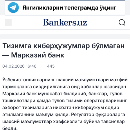
Тизимга киберҳужумлар бўлмаган
— Марказий банк
04.02.2026 16:46
445
Ўзбекистонликларнинг шахсий маълумотлари махфий
тармоқларга сиздирилганига оид хабарлар юзасидан
Марказий банк муносабат билдириб, банклар, тўлов
ташкилотлари ҳамда тўлов тизими операторларининг
ахборот тизимларига нисбатан киберҳужум содир
этилмаганини маълум қилди. Регулятор фуқароларга
шахсий маълумотлар хавфсизлиги бўйича тавсиялар
берди.