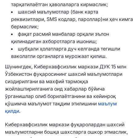
тарқатилаётган ҳаволаларга кирмаслик;
шахсий маълумотлар (банк карта
реквизитлари, SMS кодлар, пароллар)ни ҳеч кимга
бермаслик;
фақат расмий манбалар орқали эълон
қилинадиган ахборотларга ишониш;
шубҳали ҳолатларга дуч келганда тегишли
ваколатли органларга мурожаат қилиш.
Шунингдек, Киберхавфсизлик маркази ДУК 15 млн
Ўзбекистон фуқаросининг шахсий маълумотлари
сиздирилгани ва махфий тармоққа
жойлаштирилганига оид хабарлар бўйича
ўрганишлар олиб борилаётганини ва кейинроқ
қўшимча маълумот тақдим этилишини
маълум
қилди
.
Киберхавфсизлик маркази фуқаролардан шахсий
маълумотларни бошқа шахсларга ошкор этмаслик,