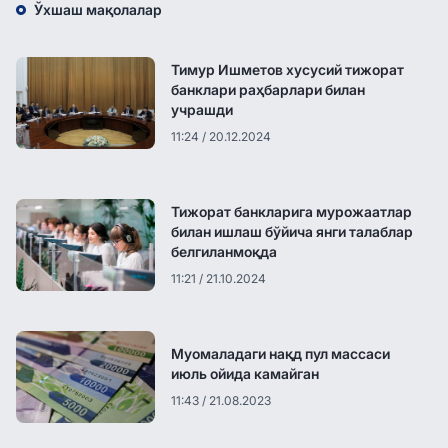
Ўхшаш мақолалар
Тимур Ишметов хусусий тижорат
банклари раҳбарлари билан
учрашди
11:24 / 20.12.2024
Тижорат банкларига мурожаатлар
билан ишлаш бўйича янги талаблар
белгиланмоқда
11:21 / 21.10.2024
Муомаладаги нақд пул массаси
июль ойида камайган
11:43 / 21.08.2023