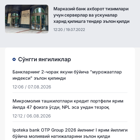
Марказий банк ахборот тизимлари
учун серверлар ва ускуналар
харид қилишга тендер эълон қилди
12:20 / 19.07.2022
Сўнгги янгиликлар
Банкларнинг 2-чорак якуни бўйича "мурожаатлар
индекси" эълон қилинди
12:06 / 07.08.2026
Микромолия ташкилотлари кредит портфели ярим
йилда 47 фоизга ўсди, NPL эса ундан тезроқ
12:12 / 06.08.2026
Ipoteka bank OTP Group 2026 йилнинг I ярим йиллиги
бўйича молиявий натижаларини эълон қилди