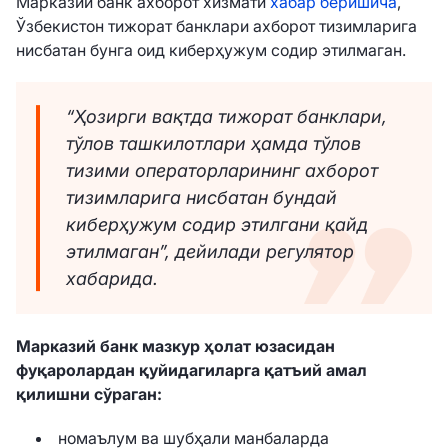
Марказий банк ахборот хизмати
хабар беришича
,
Ўзбекистон тижорат банклари ахборот тизимларига
нисбатан бунга оид киберҳужум содир этилмаган.
“Ҳозирги вақтда тижорат банклари,
тўлов ташкилотлари ҳамда тўлов
тизими операторларининг ахборот
тизимларига нисбатан бундай
киберҳужум содир этилгани қайд
этилмаган”, дейилади регулятор
хабарида.
Марказий банк мазкур ҳолат юзасидан
фуқаролардан қуйидагиларга қатъий амал
қилишни сўраган:
номаълум ва шубҳали манбаларда