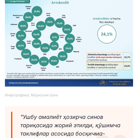
Инфографика: Марказий банк
"Ушбу амалиёт ҳозирча синов
тариқасида жорий этилди, қўшимча
таклифлар асосида босқичма-