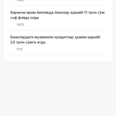
Биринчи ярим йилликда банклар қарийб 11 трлн сўм
соф фойда олди
1403
Банклардаги муаммоли кредитлар ҳажми қарийб
23 трлн сўмга етди
1114