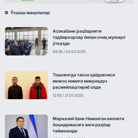
Ўхшаш мақолалар
Асакабанк раҳбарияти
тадбиркорлар билан очиқ мулоқот
ўтказди
09:38 / 02.03.2025
Тошкентда такси ҳайдовчиси
мижоз номига микроқарз
расмийлаштириб олди
12:55 / 21.01.2025
Марказий банк Наманган вилояти
бошқармасига янги раҳбар
тайинланди