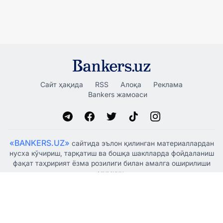
Сайт ҳақида
RSS
Алоқа
Реклама
Bankers жамоаси
«BANKERS.UZ»
сайтида эълон қилинган материаллардан
нусха кўчириш, тарқатиш ва бошқа шаклларда фойдаланиш
фақат таҳририят ёзма розилиги билан амалга оширилиши
мумкин.
Ўзбекистон Республикаси Президенти Администрацияси
ҳузуридаги Ахборот ва оммавий коммуникациялар
агентлиги томонидан 2021 йил 5 январда оммавий ахборот
воситаси сифатида рўйхатдан ўтказилган, гувоҳнома