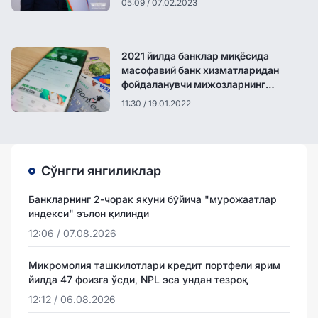
05:09 / 07.02.2023
2021 йилда банклар миқёсида
масофавий банк хизматларидан
фойдаланувчи мижозларнинг
мутлақ сони 5,7 млнга кўпайди
11:30 / 19.01.2022
Сўнгги янгиликлар
Банкларнинг 2-чорак якуни бўйича "мурожаатлар
индекси" эълон қилинди
12:06 / 07.08.2026
Микромолия ташкилотлари кредит портфели ярим
йилда 47 фоизга ўсди, NPL эса ундан тезроқ
12:12 / 06.08.2026