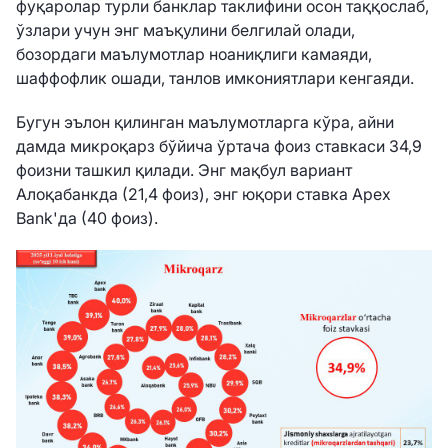
фуқаролар турли банклар таклифини осон таққослаб,
ўзлари учун энг маъқулини белгилай олади,
бозордаги маълумотлар ноаниқлиги камаяди,
шаффофлик ошади, танлов имкониятлари кенгаяди.
Бугун эълон қилинган маълумотларга кўра, айни
дамда микроқарз бўйича ўртача фоиз ставкаси 34,9
фоизни ташкил қилади. Энг мақбул вариант
Алоқабанкда (21,4 фоиз), энг юқори ставка Apex
Bank'да (40 фоиз).