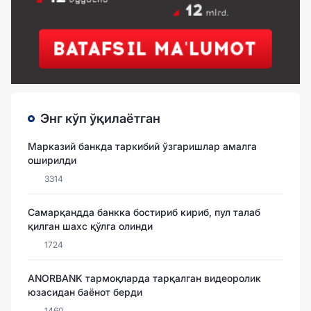
Энг кўп ўқилаётган
Марказий банкда таркибий ўзгаришлар амалга
оширилди
3314
Самарқандда банкка бостириб кириб, пул талаб
қилган шахс қўлга олинди
1724
ANORBANK тармоқларда тарқалган видеоролик
юзасидан баёнот берди
1460