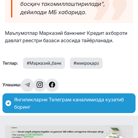
босқич такомиллаштирилади",
дейилади МБ хабарида.
Маълумотлар Марказий банкнинг Кредит ахбороти
давлат реестри базаси асосида тайёрланади.
Теглар:
#Марказий_банк
#микроқарз
Улашиш:
Янгиликларни Телеграм каналимизда кузатиб
боринг