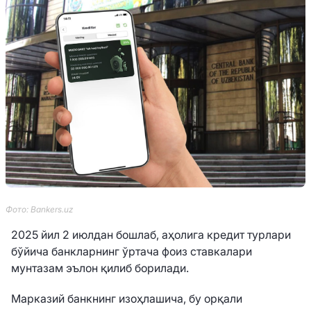
Фото: Bankers.uz
2025 йил 2 июлдан бошлаб, аҳолига кредит турлари
бўйича банкларнинг ўртача фоиз ставкалари
мунтазам эълон қилиб борилади.
Марказий банкнинг изоҳлашича, бу орқали