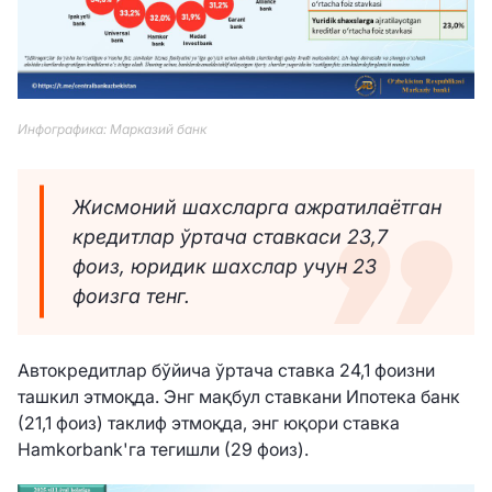
Инфографика: Марказий банк
Жисмоний шахсларга ажратилаётган
кредитлар ўртача ставкаси 23,7
фоиз, юридик шахслар учун 23
фоизга тенг.
Автокредитлар бўйича ўртача ставка 24,1 фоизни
ташкил этмоқда. Энг мақбул ставкани Ипотека банк
(21,1 фоиз) таклиф этмоқда, энг юқори ставка
Hamkorbank'га тегишли (29 фоиз).