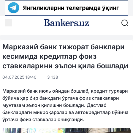
Марказий банк тижорат банклари
кесимида кредитлар фоиз
ставкаларини эълон қила бошлади
04.07.2025 18:40
3 138
Марказий банк июль ойидан бошлаб, кредит турлари
бўйича ҳар бир банкдаги ўртача фоиз ставкалари
мунтазам эълон қилишни бошлади. Дастлаб
банклардаги микроқарзлар ва автокредитлар бўйича
ўртача фоиз ставкалар очиқланди.