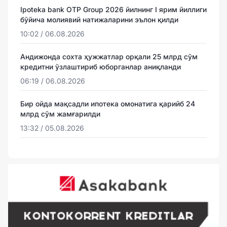
Ipoteka bank OTP Group 2026 йилнинг I ярим йиллиги
бўйича молиявий натижаларини эълон қилди
10:02 / 06.08.2026
Андижонда сохта ҳужжатлар орқали 25 млрд сўм
кредитни ўзлаштириб юборганлар аниқланди
06:19 / 06.08.2026
Бир ойда мақсадли ипотека омонатига қарийб 24
млрд сўм жамғарилди
13:32 / 05.08.2026