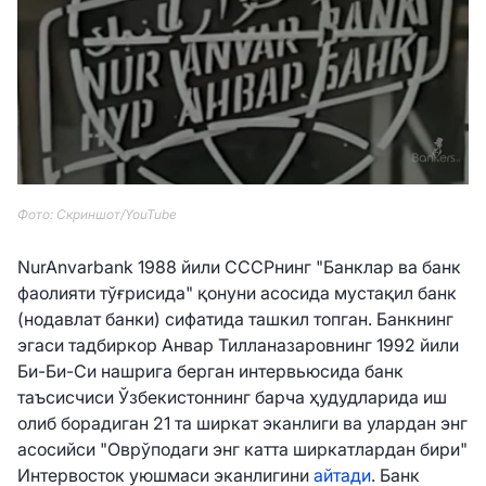
Фото: Скриншот/YouTube
NurAnvarbank 1988 йили СССРнинг "Банклар ва банк
фаолияти тўғрисида" қонуни асосида мустақил банк
(нодавлат банки) сифатида ташкил топган. Банкнинг
эгаси тадбиркор Анвар Тилланазаровнинг 1992 йили
Би-Би-Си нашрига берган интервьюсида банк
таъсисчиси Ўзбекистоннинг барча ҳудудларида иш
олиб борадиган 21 та ширкат эканлиги ва улардан энг
асосийси "Оврўподаги энг катта ширкатлардан бири"
Интервосток уюшмаси эканлигини
айтади
. Банк