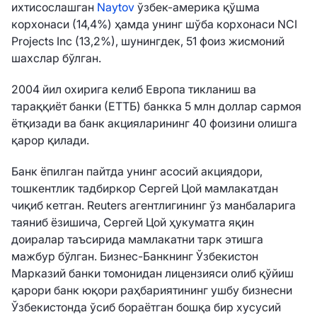
ихтисослашган
Naytov
ўзбек-америка қўшма
корхонаси (14,4%) ҳамда унинг шўба корхонаси NCI
Projects Inc (13,2%), шунингдек, 51 фоиз жисмоний
шахслар бўлган.
2004 йил охирига келиб Европа тикланиш ва
тараққиёт банки (ЕТТБ) банкка 5 млн доллар сармоя
ётқизади ва банк акцияларининг 40 фоизини олишга
қарор қилади.
Банк ёпилган пайтда унинг асосий акциядори,
тошкентлик тадбиркор Сергей Цой мамлакатдан
чиқиб кетган. Reuters агентлигининг ўз манбаларига
таяниб ёзишича, Сергей Цой ҳукуматга яқин
доиралар таъсирида мамлакатни тарк этишга
мажбур бўлган. Бизнес-Банкнинг Ўзбекистон
Марказий банки томонидан лицензияси олиб қўйиш
қарори банк юқори раҳбариятининг ушбу бизнесни
Ўзбекистонда ўсиб бораётган бошқа бир хусусий