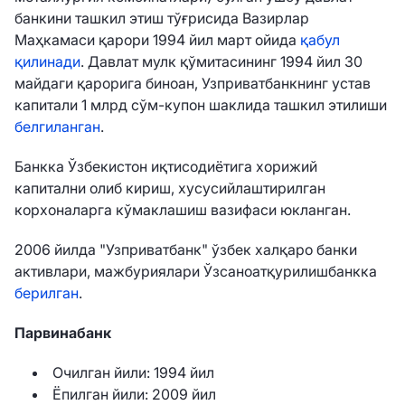
банкини ташкил этиш тўғрисида Вазирлар
Маҳкамаси қарори 1994 йил март ойида
қабул
қилинади
. Давлат мулк қўмитасининг 1994 йил 30
майдаги қарорига биноан, Узприватбанкнинг устав
капитали 1 млрд сўм-купон шаклида ташкил этилиши
белгиланган
.
Банкка Ўзбекистон иқтисодиётига хорижий
капитални олиб кириш, хусусийлаштирилган
корхоналарга кўмаклашиш вазифаси юкланган.
2006 йилда "Узприватбанк" ўзбек халқаро банки
активлари, мажбуриялари Ўзсаноатқурилишбанкка
берилган
.
Парвинабанк
Очилган йили: 1994 йил
Ёпилган йили: 2009 йил