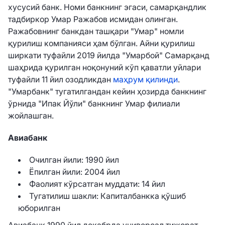
хусусий банк. Номи банкнинг эгаси, самарқандлик
тадбиркор Умар Ражабов исмидан олинган.
Ражабовнинг банкдан ташқари "Умар" номли
қурилиш компанияси ҳам бўлган. Айни қурилиш
ширкати туфайли 2019 йилда "Умарбой" Самарқанд
шаҳрида қурилган ноқонуний кўп қаватли уйлари
туфайли 11 йил озодликдан
маҳрум қилинди
.
"Умарбанк" тугатилгандан кейин ҳозирда банкнинг
ўрнида "Ипак Йўли" банкнинг Умар филиали
жойлашган.
Авиабанк
Очилган йили: 1990 йил
Ёпилган йили: 2004 йил
Фаолият кўрсатган муддати: 14 йил
Тугатилиш шакли: Капиталбанкка қўшиб
юборилган
Авиабанк 1990 йил декабрда универсал тижорат