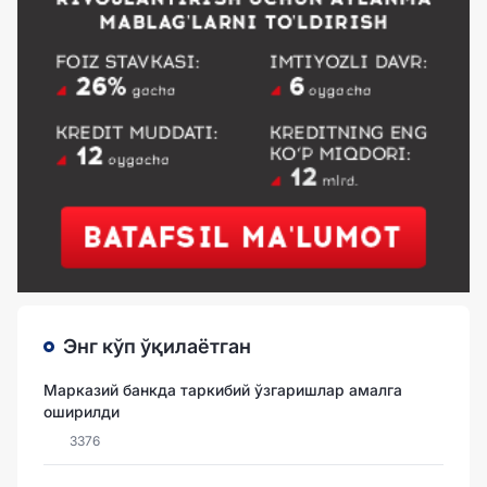
Энг кўп ўқилаётган
Марказий банкда таркибий ўзгаришлар амалга
оширилди
3376