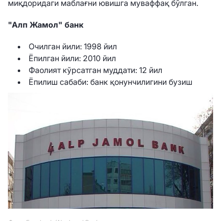
миқдоридаги маблағни ювишга муваффақ бўлган.
"Алп Жамол" банк
Очилган йили: 1998 йил
Ёпилган йили: 2010 йил
Фаолият кўрсатган муддати: 12 йил
Ёпилиш сабаби: банк қонунчилигини бузиш