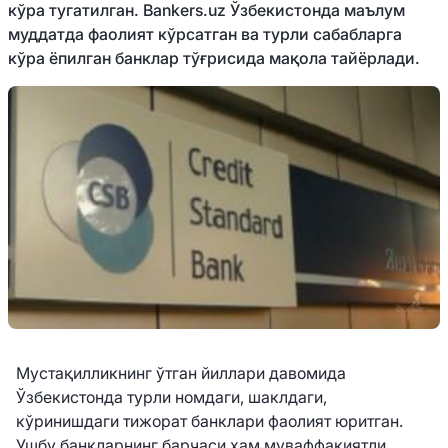
кўра тугатилган. Bankers.uz Ўзбекистонда маълум
муддатда фаолият кўрсатган ва турли сабабларга
кўра ёпилган банклар тўғрисида мақола тайёрлади.
Мустақилликнинг ўтган йиллари давомида
Ўзбекистонда турли номдаги, шаклдаги,
кўринишдаги тижорат банклари фаолият юритган.
Ушбу банкларнинг барчаси ҳам муваффақиятли