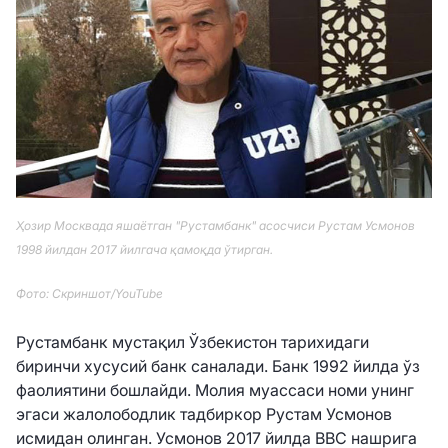
Ҳозир Москвада яшаётган "Рустамбанк" асосчиси Рустам Усмонов
1998 йилдан 2017 йилгача қамоқда ўтирган.
Фото: Скриншот/YouTube
Рустамбанк мустақил Ўзбекистон тарихидаги
биринчи хусусий банк саналади. Банк 1992 йилда ўз
фаолиятини бошлайди. Молия муассаси номи унинг
эгаси жалолободлик тадбиркор Рустам Усмонов
исмидан олинган. Усмонов 2017 йилда BBC нашрига