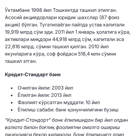
Ўктамбанк 1998 йил Тошкентда ташкил этилган.
Асосий акциядорлари юридик шахслар (87 фоиз
акция) бўлган. Тугатилаёган пайтда устав капитали
19,919 млрд сўм эди. 2011 йил 1 январь ҳолатига кўра,
активлари миқдори 44,918 млрд сўм, капитали эса
22,816 млрд. сўмни ташкил қилган. 2010 йил
якунларига кўра, соф фойдаси 518,4 млн сўмни
ташкил этган.
Кредит-Стандарт банк
Очилган йили: 2003 йил
Ёпилган йили: 2013 йил
Фаолият кўрсатган муддати: 10 йил
Ёпилиш сабаби: банк қонунчилигини бузиш
"Кредит-Стандарт" банк ёпилишидан бир йил олдин
валюта билан боғлиқ фаолиятни амалга ошириш
лицензияси бекор қилинади. Банк ёпилишига доир