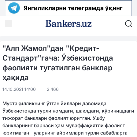
"Алп Жамол"дан "Кредит-
Стандарт"гача: Ўзбекистонда
фаолияти тугатилган банклар
ҳақида
14.10.2021 14:00
2 466
Мустақилликнинг ўтган йиллари давомида
Ўзбекистонда турли номдаги, шаклдаги, кўринишдаги
тижорат банклари фаолият юритган. Ушбу
банкларнинг барчаси ҳам муваффақиятли фаолият
юритмаган - уларнинг айримлари турли сабабларга