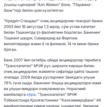
ўхшаш сценарий "Алп Жамол" Банк, "Парвина-
банк"лар билан ҳам кузатилган
"Кредит-Стандарт" очиқ акциядорлик-тижорат банки
2003 йил 16 августда 1,3 мрлд. сўм устав капитал
билан Тошкентда ўз фаолиятини бошлаган. Банкнинг
Тошкент шаҳри, Самарқанд ва Фарғона
вилоятларида жами 4 та филиали, 14 та мини-банки
бўлган.
Банк 2007 йил октябрь ойида акциядорлар тарибига
"Транскапитал" МЧЖ рус ширкати кириши билан
очиқ акциядорлик жамияти сифатида қайта ташкил
этилади. 2009 йилда русларнинг банкдаги улуши
76% гача ошди. Банкнинг бошқа акциядорлари номи
ва улуши миқдори очиқланмаган. Норасмий
манбаларга
кўра
, "Транскапитал" МЧЖ
Ўзбекистонда Қозоғистоннинг "Казкоммерцбанк" АК
манфаатларини ҳимоя қилади, шунингдек, биринчи