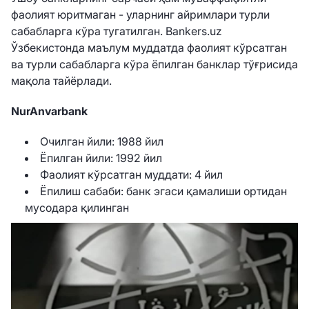
фаолият юритмаган - уларнинг айримлари турли
сабабларга кўра тугатилган. Bankers.uz
Ўзбекистонда маълум муддатда фаолият кўрсатган
ва турли сабабларга кўра ёпилган банклар тўғрисида
мақола тайёрлади.
NurAnvarbank
Очилган йили: 1988 йил
Ёпилган йили: 1992 йил
Фаолият кўрсатган муддати: 4 йил
Ёпилиш сабаби: банк эгаси қамалиши ортидан
мусодара қилинган