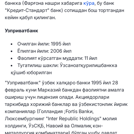
банкка (Фарғона нашри хабарига
кўра
, бу банк
"Кредит-Стандарт" банк) сотишдан бош тортгандан
кейин қабул қилинган.
Узприватбанк
Очилган йили: 1995 йил
Ёпилган йили: 2006 йил
Фаолият кўрсатган муддати: 11 йил
Тугатилиш шакли: Ўзсаноатқурилишбанкка
қўшиб юборилган
"Узприватбанк" ўзбек халқаро банки 1995 йил 28
февраль куни Марказий банкдан фаолиятни амалга
ошириш учун лицензия олади. Акциядорлари
таркибида хорижий банклар ва ўзбекистонлик йирик
компаниялар (Голландия ;Fortis Bankи,
Люксембургнинг "Inter Republic Holdings" молия
холдинги, ЎзСҚБ, Навоий ва Олмалиқ кон-
металлургия комбинатлари) бўлган ушбу давлат