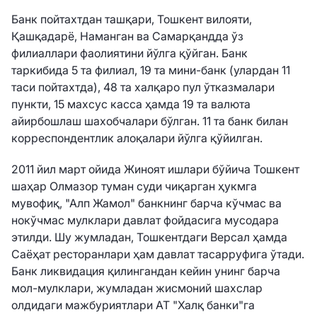
Банк пойтахтдан ташқари, Тошкент вилояти,
Қашқадарё, Наманган ва Самарқандда ўз
филиаллари фаолиятини йўлга қўйган. Банк
таркибида 5 та филиал, 19 та мини-банк (улардан 11
таси пойтахтда), 48 та халқаро пул ўтказмалари
пункти, 15 махсус касса ҳамда 19 та валюта
айирбошлаш шахобчалари бўлган. 11 та банк билан
корреспондентлик алоқалари йўлга қўйилган.
2011 йил март ойида Жиноят ишлари бўйича Тошкент
шаҳар Олмазор туман суди чиқарган ҳукмга
мувофиқ, "Алп Жамол" банкнинг барча кўчмас ва
нокўчмас мулклари давлат фойдасига мусодара
этилди. Шу жумладан, Тошкентдаги Версал ҳамда
Саёҳат ресторанлари ҳам давлат тасарруфига ўтади.
Банк ликвидация қилингандан кейин унинг барча
мол-мулклари, жумладан жисмоний шахслар
олдидаги мажбуриятлари АТ "Халқ банки"га