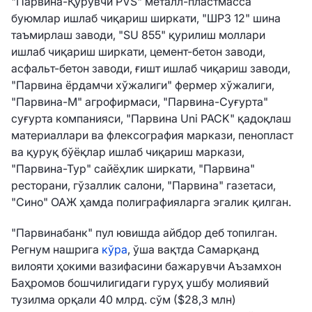
"Парвина-Қурувчи PVS" металл-пластмасса
буюмлар ишлаб чиқариш ширкати, "ШРЗ 12" шина
таъмирлаш заводи, "SU 855" қурилиш моллари
ишлаб чиқариш ширкати, цемент-бетон заводи,
асфальт-бетон заводи, ғишт ишлаб чиқариш заводи,
"Парвина ёрдамчи хўжалиги" фермер хўжалиги,
"Парвина-М" агрофирмаси, "Парвина-Суғурта"
суғурта компанияси, "Парвина Uni PACK" қадоқлаш
материаллари ва флексография маркази, пенопласт
ва қуруқ бўёқлар ишлаб чиқариш маркази,
"Парвина-Тур" сайёҳлик ширкати, "Парвина"
ресторани, гўзаллик салони, "Парвина" газетаси,
"Сино" ОАЖ ҳамда полиграфияларга эгалик қилган.
"Парвинабанк" пул ювишда айбдор деб топилган.
Регнум нашрига
кўра
, ўша вақтда Самарқанд
вилояти ҳокими вазифасини бажарувчи Аъзамхон
Баҳромов бошчилигидаги гуруҳ ушбу молиявий
тузилма орқали 40 млрд. сўм ($28,3 млн)