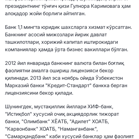
президентнинг тўнғич қизи Гулнора Каримовага ҳам
алоқадор жойи борлиги айтилган.
Банк 1,1 мингта юридик шахсларга хизмат кўрсатган.
Банкнинг асосий мижозлари йирик давлат
ташкилотлари, хорижий капитал иштирокидаги
компаниялар ҳамда ўрта бизнес вакиллари бўлган.
2012 йил январида банкнинг валюта билан боғлиқ
фаолиятни амалга ошириш лицензияси бекор
қилинади. 2013 йил эса ноябрь ойида Ўзбекистон
Марказий банки "Кредит-Стандарт" банкка берган
лицензиясини бекор қилади.
Шунингдек, мустақиллик йиллари ХИФ-банк,
"Истиқбол" хусусий очиқ акциядорлик тижорат
банки, "Олимбанк" ХЁАТБ, "Адилет" ХОАТБ,
"Карвонбанк" ХОАТБ, "Наманганбанк",
"Самарқандбанк" каби хусусий банклар ҳам фаолият