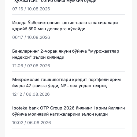
"ҳужжатсиз" сотиб олиш мумкин бўлди
07:16 / 10.08.2026
Июлда Ўзбекистоннинг олтин-валюта захиралари
қарийб 590 млн долларга кўпайди
06:17 / 10.08.2026
Банкларнинг 2-чорак якуни бўйича "мурожаатлар
индекси" эълон қилинди
12:06 / 07.08.2026
Микромолия ташкилотлари кредит портфели ярим
йилда 47 фоизга ўсди, NPL эса ундан тезроқ
12:12 / 06.08.2026
Ipoteka bank OTP Group 2026 йилнинг I ярим йиллиги
бўйича молиявий натижаларини эълон қилди
10:02 / 06.08.2026