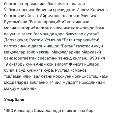
берган интервьюсида банк очиш таклифи
Ўзбекистоннинг биринчи президенти Ислом Каримов
берганини
айтган
. Айрим нашрларнинг ёзишича,
Рустамбанк "Ватан тараққиёти" партиясини
молиялаштириб келган ва шунинг натижасида банк
ва унинг эгаси "осмонида қора булутлар сузган".
Дарҳақиқат, Рустам Усмонов "Ватан тараққиёти"
партиясининг даврий нашри "Ватан" газетаси учун
мақолалар ёзиб келган. Мақолаларида Марказий
банк юритаётган сиёсатини танқид қилган. 1998 йил
19 октябрь куни Андижон вилоят Жиноят ишлари
бўйича суд ҳукмига кўра, Рустам Усмонов
товламачилик, валютани ноқонуний олиш-сотиш каби
моддаларда айбланиб, 14 йил муддатга озодликдан
маҳрум қилинди.
Умарбанк
1990 йилларда Самарқандда очилган яна бир