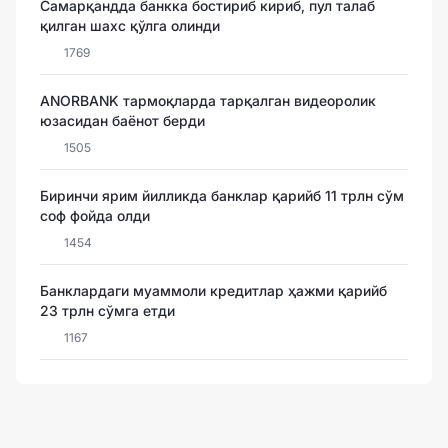
Самарқандда банкка бостириб кириб, пул талаб
қилган шахс қўлга олинди
1769
ANORBANK тармоқларда тарқалган видеоролик
юзасидан баёнот берди
1505
Биринчи ярим йилликда банклар қарийб 11 трлн сўм
соф фойда олди
1454
Банклардаги муаммоли кредитлар ҳажми қарийб
23 трлн сўмга етди
1167