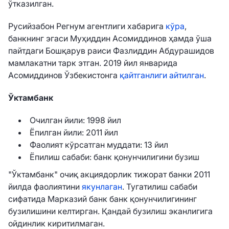
ўтказилган.
Русийзабон Регнум агентлиги хабарига
кўра
,
банкнинг эгаси Муҳиддин Асомиддинов ҳамда ўша
пайтдаги Бошқарув раиси Фазлиддин Абдурашидов
мамлакатни тарк этган. 2019 йил январида
Асомиддинов Ўзбекистонга
қайтганлиги айтилган
.
Ўктамбанк
Очилган йили: 1998 йил
Ёпилган йили: 2011 йил
Фаолият кўрсатган муддати: 13 йил
Ёпилиш сабаби: банк қонунчилигини бузиш
"Ўктамбанк" очиқ акциядорлик тижорат банки 2011
йилда фаолиятини
якунлаган
. Тугатилиш сабаби
сифатида Марказий банк банк қонунчилигининг
бузилишини келтирган. Қандай бузилиш эканлигига
ойдинлик киритилмаган.