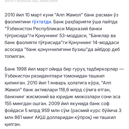
Фото: Facebook /Alp Jamol Bank
2010 йил 10 март куни "Алп Жамол" банк расман ўз
фаолиятини
тўхтатди
. Банк раҳбарияти ўша пайтда
"Ўзбекистон Республикаси Марказий банки
тўғрисида"ги Қонуннинг 53-моддаси, "Банклар ва
банк фаолияти тўғрисида"ги Қонуннинг 14-моддаси
асосида "банк қонунчилигини бузиш"да айбдор деб
топилган.
Банк 1998 йил март ойида бир гуруҳ тадбиркорлар —
Ўзбекистон резидентлари томонидан ташкил
қилинган. 2010 йил 1 январь ҳолатига кўра, "Алп
Жамол" банк активлари 118,6 млрд сўмга етган,
банкнинг жисмоний ва юридик мижозлари сони эса
155 мингдан ошган. 2009 йил якунида банк соф
фойдаси 5 млрд 959 млн сўм (расмий курс бўйича 3
млн 861 минг АҚШ долларидан кўпроқ) ни ташкил
қилган.