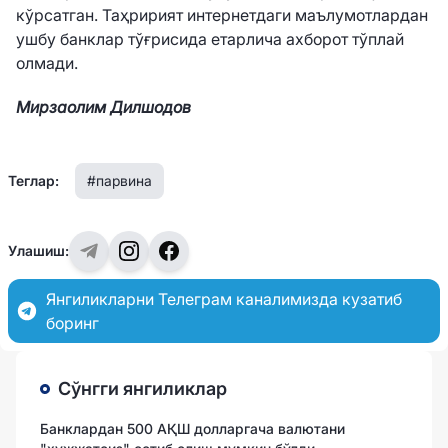
кўрсатган. Таҳририят интернетдаги маълумотлардан
ушбу банклар тўғрисида етарлича ахборот тўплай
олмади.
Мирзаолим Дилшодов
Теглар:
#парвина
Улашиш:
Янгиликларни Телеграм каналимизда кузатиб
боринг
Сўнгги янгиликлар
Банклардан 500 АҚШ долларгача валютани