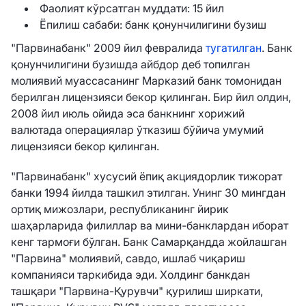
Фаолият кўрсатган муддати: 15 йил
Ёпилиш сабаби: банк қонунчилигини бузиш
"Парвинабанк" 2009 йил февралида
тугатилган
. Банк
қонунчилигини бузишда айбдор деб топилган
молиявий муассасанинг Марказий банк томонидан
берилган лицензияси бекор қилинган. Бир йил олдин,
2008 йил июль ойида эса банкнинг хорижий
валютада операциялар ўтказиш бўйича умумий
лицензияси бекор қилинган.
"Парвинабанк" хусусий ёпиқ акциядорлик тижорат
банки 1994 йилда ташкил этилган. Унинг 30 мингдан
ортиқ мижозлари, республиканинг йирик
шаҳарларида филиллар ва мини-банклардан иборат
кенг тармоғи бўлган. Банк Самарқандда жойлашган
"Парвина" молиявий, савдо, ишлаб чиқариш
компанияси таркибида эди. Холдинг банкдан
ташқари "Парвина-Қурувчи" қурилиш ширкати,