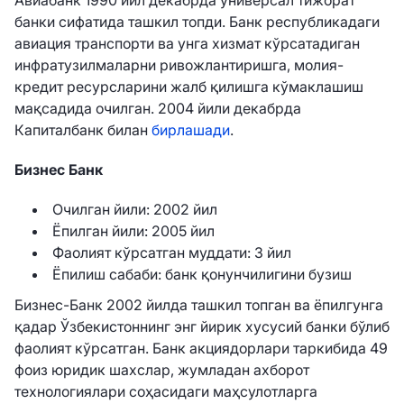
банки сифатида ташкил топди. Банк республикадаги
авиация транспорти ва унга хизмат кўрсатадиган
инфратузилмаларни ривожлантиришга, молия-
кредит ресурсларини жалб қилишга кўмаклашиш
мақсадида очилган. 2004 йили декабрда
Капиталбанк билан
бирлашади
.
Бизнес Банк
Очилган йили: 2002 йил
Ёпилган йили: 2005 йил
Фаолият кўрсатган муддати: 3 йил
Ёпилиш сабаби: банк қонунчилигини бузиш
Бизнес-Банк 2002 йилда ташкил топган ва ёпилгунга
қадар Ўзбекистоннинг энг йирик хусусий банки бўлиб
фаолият кўрсатган. Банк акциядорлари таркибида 49
фоиз юридик шахслар, жумладан ахборот
технологиялари соҳасидаги маҳсулотларга