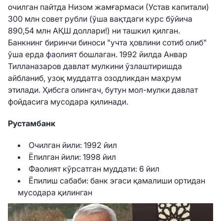
очилган пайтда Низом жамғармаси (Устав капитали)
300 млн совет рубли (ўша вақтдаги курс бўйича
890,54 млн АҚШ доллари!) ни ташкил қилган.
Банкнинг биринчи биноси "учта ҳовлини сотиб олиб"
ўша ерда фаолият бошлаган. 1992 йилда Анвар
Тилланазаров давлат мулкини ўзлаштиришда
айбланиб, узоқ муддатга озодликдан маҳрум
этилади. Ҳибсга олингач, бутун мол-мулки давлат
фойдасига мусодара қилинади.
Рустамбанк
Очилган йили: 1992 йил
Ёпилган йили: 1998 йил
Фаолият кўрсатган муддати: 6 йил
Ёпилиш сабаби: банк эгаси қамалиши ортидан
мусодара қилинган