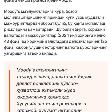
фоизга етиши прогноз қилинмоқда.
Мoody's маълумотларига кўра, бозор
молиялаштиришининг ярмидан кўпи узоқ муддатли
мажбуриятлардан иборат бўлиб, бу қайта молиялаш
рискларини камайтиради. Шу билан бирга, хорижий
валютадаги мажбуриятлар (2024 йил охирига келиб
48 фоиз) ва хорижий валютадаги депозитларнинг (25
фоиз) юқори улуши секторнинг валюта курсларининг
ўзгаришига таъсир қилади.
Мoody's агентлигининг
таъкидлашича, давлатнинг йирик
давлат банкларини қўллаб-
қувватлаш эҳтимоли жуда
юқорилигича қолмоқда.
Хусусийлаштириш режаларига
қарамай, ҳукумат иқтисодий