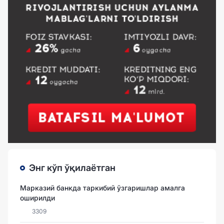
Энг кўп ўқилаётган
Марказий банкда таркибий ўзгаришлар амалга
оширилди
3309