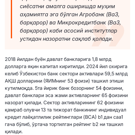
сиёсатни амалга оширишда муҳим
аҳамиятга эга бўлган Агробанк (Ba3,
барқарор) ва Микрокредитбанк (Ba3,
барқарор) каби асосий институтлар
устидан назоратни сақлаб қолади.
2018 йилдан буён давлат банкларига 1,8 млрд
долларга яқин капитал киритилди. 2024 йил охирига
келиб Ўзбекистон банк сектори активлари 59,5 млрд
АҚШ долларини (ЯИМнинг 53 фоизи) ташкил этиши
кутилмоқда. 5та йирик банк бозорнинг 54 фоизини,
давлат банклари эса жами активларнинг 65 фоизини
назорат қилади. Сектор активларининг 62 фоизини
қамраб олувчи 13 та тижорат банкининг индивидуал
кредит лаёқатлилик рейтинглари (BCА) b1 дан саа1
гача бўлиб, ўртача тортилган рейтинг b2 ни ташкил
қилади.