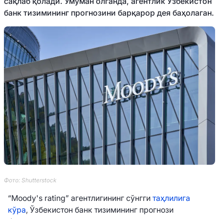
сақлаб қолади. Умуман олганда, агентлик Ўзбекистон
банк тизимининг прогнозини барқарор дея баҳолаган.
Фото: Shutterstock
“Moody's rating” агентлигининг сўнгги
таҳлилига
кўра
, Ўзбекистон банк тизимининг прогнози