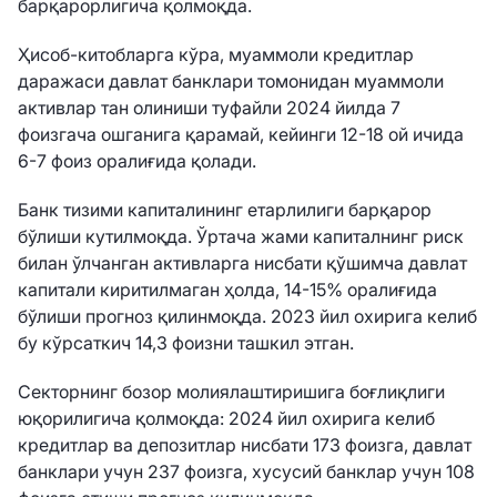
барқарорлигича қолмоқда.
Ҳисоб-китобларга кўра, муаммоли кредитлар
даражаси давлат банклари томонидан муаммоли
активлар тан олиниши туфайли 2024 йилда 7
фоизгача ошганига қарамай, кейинги 12-18 ой ичида
6-7 фоиз оралиғида қолади.
Банк тизими капиталининг етарлилиги барқарор
бўлиши кутилмоқда. Ўртача жами капиталнинг риск
билан ўлчанган активларга нисбати қўшимча давлат
капитали киритилмаган ҳолда, 14-15% оралиғида
бўлиши прогноз қилинмоқда. 2023 йил охирига келиб
бу кўрсаткич 14,3 фоизни ташкил этган.
Секторнинг бозор молиялаштиришига боғлиқлиги
юқорилигича қолмоқда: 2024 йил охирига келиб
кредитлар ва депозитлар нисбати 173 фоизга, давлат
банклари учун 237 фоизга, хусусий банклар учун 108