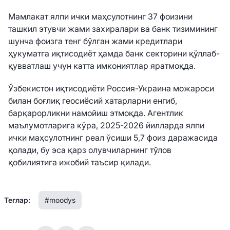
Мамлакат ялпи ички маҳсулотнинг 37 фоизини
ташкил этувчи жами захиралари ва банк тизимининг
шунча фоизга тенг бўлган жами кредитлари
ҳукуматга иқтисодиёт ҳамда банк секторини қўллаб-
қувватлаш учун катта имкониятлар яратмоқда.
Ўзбекистон иқтисодиёти Россия-Украина можароси
билан боғлиқ геосиёсий хатарларни енгиб,
барқарорликни намойиш этмоқда. Агентлик
маълумотларига кўра, 2025-2026 йилларда ялпи
ички маҳсулотнинг реал ўсиши 5,7 фоиз даражасида
қолади, бу эса қарз олувчиларнинг тўлов
қобилиятига ижобий таъсир қилади.
Теглар:
#moodys