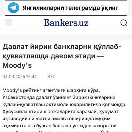
Давлат йирик банкларни қўллаб-
қувватлашда давом этади —
Moody's
04.03.2025 17:44
877
Moody's рейтинг агентлиги шарҳига кўра,
Ўзбекистонда давлат ўзининг йирик банкларини
қўллаб-қувватлаш эҳтимоли юқорилигича қолмоқда.
Хусусийлаштириш режаларига қарамай, ҳукумат
иқтисодий сиёсатни амалга оширишда муҳим
аҳамиятга эга бўлган банклар устидан назоратни