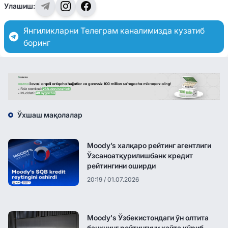
Улашиш:
Янгиликларни Телеграм каналимизда кузатиб
боринг
Ўхшаш мақолалар
Moody’s халқаро рейтинг агентлиги
Ўзсаноатқурилишбанк кредит
рейтингини оширди
20:19 / 01.07.2026
Moody's Ўзбекистондаги ўн олтита
банкнинг рейтингини қайта кўриб