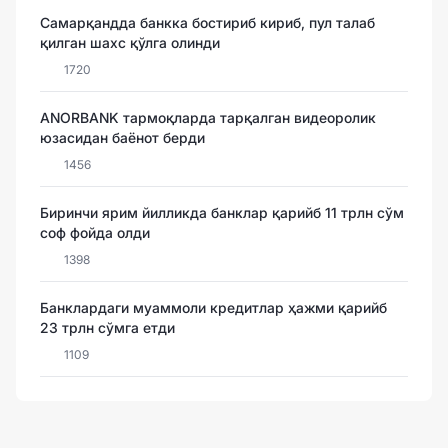
Самарқандда банкка бостириб кириб, пул талаб
қилган шахс қўлга олинди
1720
ANORBANK тармоқларда тарқалган видеоролик
юзасидан баёнот берди
1456
Биринчи ярим йилликда банклар қарийб 11 трлн сўм
соф фойда олди
1398
Банклардаги муаммоли кредитлар ҳажми қарийб
23 трлн сўмга етди
1109