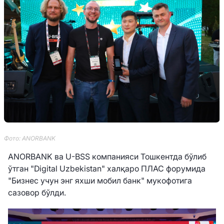
Фото: ANORBANK
ANORBANK ва U-BSS компанияси Тошкентда бўлиб
ўтган "Digital Uzbekistan" халқаро ПЛАС форумида
"Бизнес учун энг яхши мобил банк" мукофотига
сазовор бўлди.