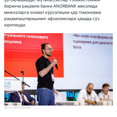
биринчи рақамли банки ANORBANK мисолида
мижозларга хизмат кўрсатишни ҳар томонлама
рақамлаштиришнинг афзалликлари ҳақида сўз
юритишди.
Фото: ANORBANK