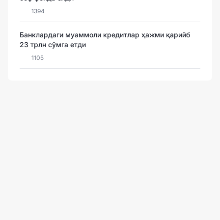
1394
Банклардаги муаммоли кредитлар ҳажми қарийб
23 трлн сўмга етди
1105