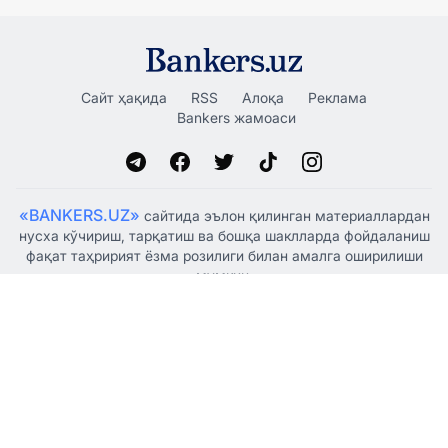
Сайт ҳақида
RSS
Алоқа
Реклама
Bankers жамоаси
«BANKERS.UZ»
сайтида эълон қилинган материаллардан
нусха кўчириш, тарқатиш ва бошқа шаклларда фойдаланиш
фақат таҳририят ёзма розилиги билан амалга оширилиши
мумкин.
Ўзбекистон Республикаси Президенти Администрацияси
ҳузуридаги Ахборот ва оммавий коммуникациялар
агентлиги томонидан 2021 йил 5 январда оммавий ахборот
воситаси сифатида рўйхатдан ўтказилган, гувоҳнома
№1341.
© "BANKERSUZ GROUP" MCHJ
+998 (88) 132-66-66