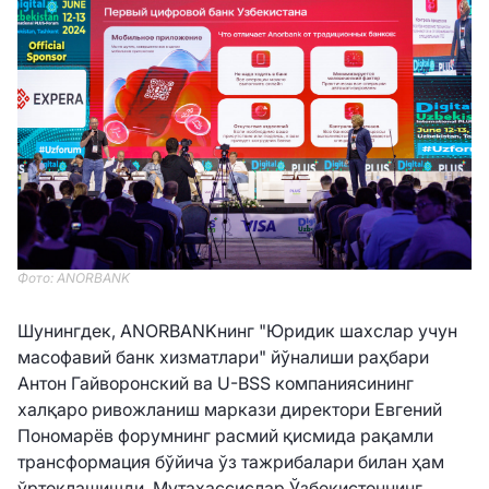
Фото: ANORBANK
Шунингдек, ANORBANKнинг "Юридик шахслар учун
масофавий банк хизматлари" йўналиши раҳбари
Антон Гайворонский ва U-BSS компаниясининг
халқаро ривожланиш маркази директори Евгений
Пономарёв форумнинг расмий қисмида рақамли
трансформация бўйича ўз тажрибалари билан ҳам
ўртоқлашишди. Мутахассислар Ўзбекистоннинг