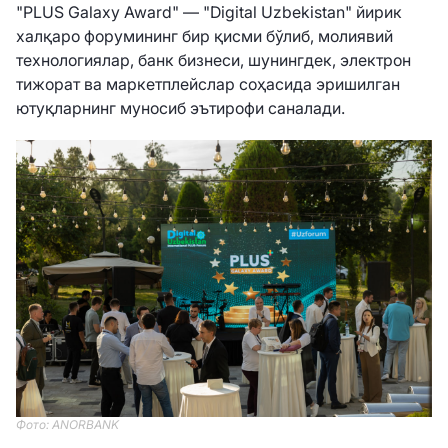
"PLUS Galaxy Award" — "Digital Uzbekistan" йирик
халқаро форумининг бир қисми бўлиб, молиявий
технологиялар, банк бизнеси, шунингдек, электрон
тижорат ва маркетплейслар соҳасида эришилган
ютуқларнинг муносиб эътирофи саналади.
Фото: ANORBANK