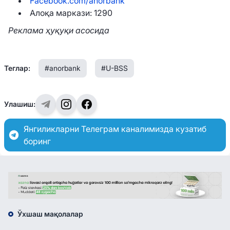
Facebook.com/anorbank
Алоқа маркази: 1290
Реклама ҳуқуқи асосида
Теглар:
#anorbank
#U-BSS
Улашиш:
Янгиликларни Телеграм каналимизда кузатиб
боринг
Ўхшаш мақолалар