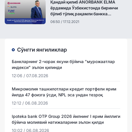
Қандай қилиб ANORBANK ELMA
ёрдамида Ўзбекистонда биринчи
бўлиб тўлиқ рақамли банкка
айланди?
06:50 / 17.12.2021
Сўнгги янгиликлар
Банкларнинг 2-чорак якуни бўйича "мурожаатлар
индекси" эълон қилинди
12:06 / 07.08.2026
Микромолия ташкилотлари кредит портфели ярим
йилда 47 фоизга ўсди, NPL эса ундан тезроқ
12:12 / 06.08.2026
Ipoteka bank OTP Group 2026 йилнинг I ярим йиллиги
бўйича молиявий натижаларини эълон қилди
10:02 / 06.08.2026