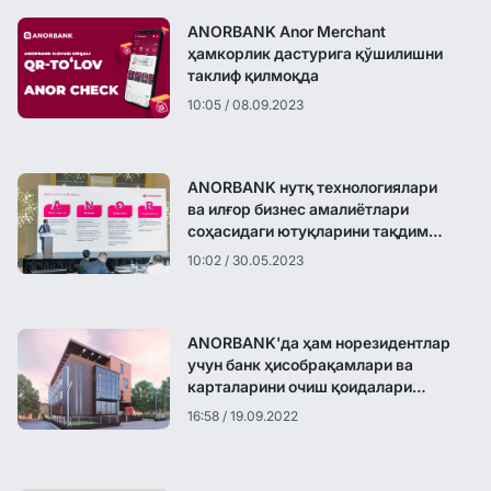
ANORBANK Anor Merchant
ҳамкорлик дастурига қўшилишни
таклиф қилмоқда
10:05 / 08.09.2023
ANORBANK нутқ технологиялари
ва илғор бизнес амалиётлари
соҳасидаги ютуқларини тақдим
этди
10:02 / 30.05.2023
ANORBANK'да ҳам норезидентлар
учун банк ҳисобрақамлари ва
карталарини очиш қоидалари
қатъийлаштирилмоқда
16:58 / 19.09.2022