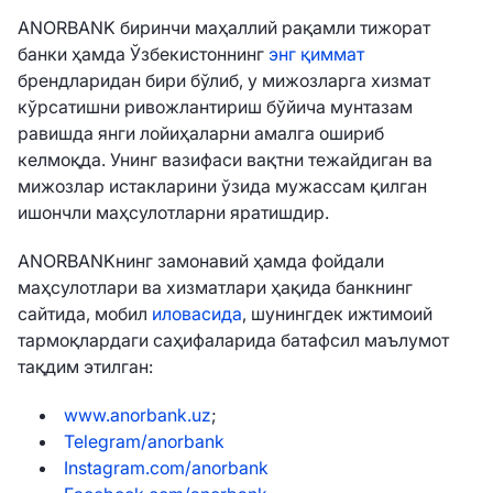
ANORBANK биринчи маҳаллий рақамли тижорат
банки ҳамда Ўзбекистоннинг
энг қиммат
брендларидан бири бўлиб, у мижозларга хизмат
кўрсатишни ривожлантириш бўйича мунтазам
равишда янги лойиҳаларни амалга ошириб
келмоқда. Унинг вазифаси вақтни тежайдиган ва
мижозлар истакларини ўзида мужассам қилган
ишончли маҳсулотларни яратишдир.
ANORBANKнинг замонавий ҳамда фойдали
маҳсулотлари ва хизматлари ҳақида банкнинг
сайтида, мобил
иловасида
, шунингдек ижтимоий
тармоқлардаги саҳифаларида батафсил маълумот
тақдим этилган:
www.anorbank.uz
;
Telegram/anorbank
Instagram.com/anorbank