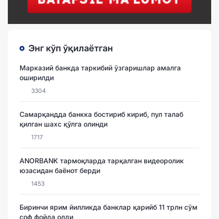
Энг кўп ўқилаётган
Марказий банкда таркибий ўзгаришлар амалга
оширилди
3304
Самарқандда банкка бостириб кириб, пул талаб
қилган шахс қўлга олинди
1717
ANORBANK тармоқларда тарқалган видеоролик
юзасидан баёнот берди
1453
Биринчи ярим йилликда банклар қарийб 11 трлн сўм
соф фойда олди