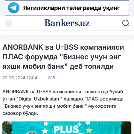
ANORBANK ва U-BSS компанияси
ПЛАС форумда "Бизнес учун энг
яхши мобил банк" деб топилди
20.06.2024 12:04
815
ANORBANK ва U-BSS компанияси Тошкентда бўлиб
ўтган "Digital Uzbekistan " халқаро ПЛАС форумида
"Бизнес учун энг яхши мобил банк " мукофотига
сазовор бўлди.