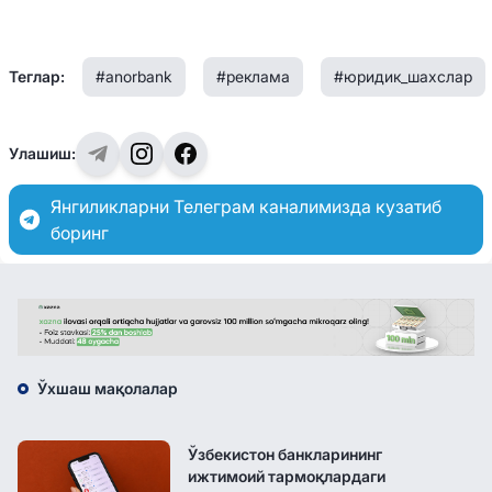
Теглар:
#anorbank
#реклама
#юридик_шахслар
Улашиш:
Янгиликларни Телеграм каналимизда кузатиб
боринг
Ўхшаш мақолалар
Ўзбекистон банкларининг
ижтимоий тармоқлардаги