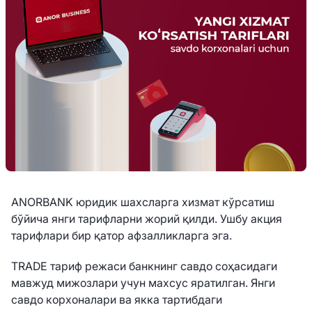
ANORBANK юридик шахсларга хизмат кўрсатиш
бўйича янги тарифларни жорий қилди. Ушбу акция
тарифлари бир қатор афзалликларга эга.
TRADE тариф режаси банкнинг савдо соҳасидаги
мавжуд мижозлари учун махсус яратилган. Янги
савдо корхоналари ва якка тартибдаги