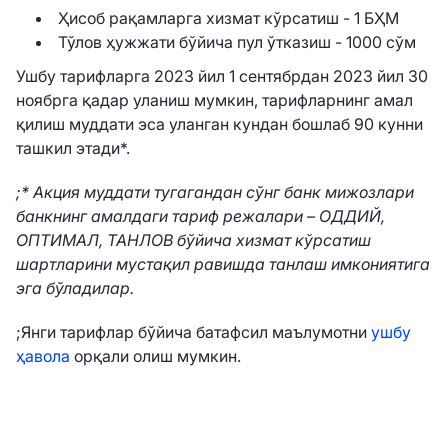
Ҳисоб рақамларга хизмат кўрсатиш - 1 БҲМ
Тўлов ҳужжати бўйича пул ўтказиш - 1000 сўм
Ушбу тарифларга 2023 йил 1 сентябрдан 2023 йил 30
ноябрга қадар уланиш мумкин, тарифларнинг амал
қилиш муддати эса уланган кундан бошлаб 90 кунни
ташкил этади*.
;* Акция муддати тугагандан сўнг банк мижозлари
банкнинг амалдаги тариф режалари – ОДДИЙ,
ОПТИМАЛ, ТАНЛОВ бўйича хизмат кўрсатиш
шартларини мустақил равишда танлаш имкониятига
эга бўладилар.
;Янги тарифлар бўйича батафсил маълумотни
ушбу
ҳавола
орқали олиш мумкин.