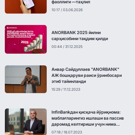
фаоллиги —таҳлил
10:17 / 03.06.2026
ANORBANK 2025 йилни
сарҳисобини тақдим қилди
00:44 / 31.12.2025
Анвар Сайдуллаев "ANORBANK"
АЖ бошқаруви раиси ўринбосари
этиб тайинланди
15:29 / 11.12.2023
InfinBankдан қисқача йўриқнома:
маблағларингиз ишлаши ва пассив
даромад келтириши учун нима
қилиш керак?
07:18 / 18.07.2023