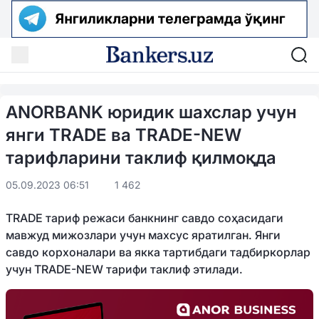
ANORBANK юридик шахслар учун
янги TRADE ва TRADE-NEW
тарифларини таклиф қилмоқда
05.09.2023 06:51
1 462
TRADE тариф режаси банкнинг савдо соҳасидаги
мавжуд мижозлари учун махсус яратилган. Янги
савдо корхоналари ва якка тартибдаги тадбиркорлар
учун TRADE-NEW тарифи таклиф этилади.