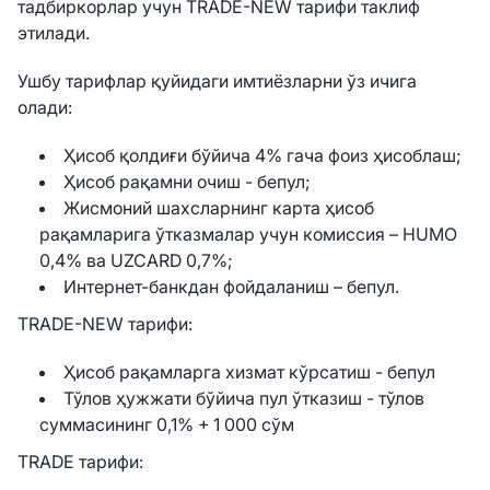
тадбиркорлар учун TRADE-NEW тарифи таклиф
этилади.
Ушбу тарифлар қуйидаги имтиёзларни ўз ичига
олади:
Ҳисоб қолдиғи бўйича 4% гача фоиз ҳисоблаш;
Ҳисоб рақамни очиш - бепул;
Жисмоний шахсларнинг карта ҳисоб
рақамларига ўтказмалар учун комиссия – HUMO
0,4% ва UZCARD 0,7%;
Интернет-банкдан фойдаланиш – бепул.
TRADE-NEW тарифи:
Ҳисоб рақамларга хизмат кўрсатиш - бепул
Тўлов ҳужжати бўйича пул ўтказиш - тўлов
суммасининг 0,1% + 1 000 сўм
TRADE тарифи: