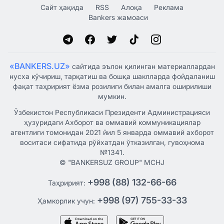
Сайт ҳақида
RSS
Алоқа
Реклама
Bankers жамоаси
«BANKERS.UZ»
сайтида эълон қилинган материаллардан
нусха кўчириш, тарқатиш ва бошқа шаклларда фойдаланиш
фақат таҳририят ёзма розилиги билан амалга оширилиши
мумкин.
Ўзбекистон Республикаси Президенти Администрацияси
ҳузуридаги Ахборот ва оммавий коммуникациялар
агентлиги томонидан 2021 йил 5 январда оммавий ахборот
воситаси сифатида рўйхатдан ўтказилган, гувоҳнома
№1341.
© "BANKERSUZ GROUP" MCHJ
+998 (88) 132-66-66
Таҳририят:
+998 (97) 755-33-33
Ҳамкорлик учун: