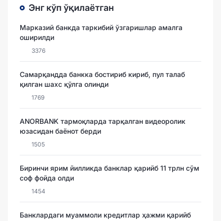
Энг кўп ўқилаётган
Марказий банкда таркибий ўзгаришлар амалга
оширилди
3376
Самарқандда банкка бостириб кириб, пул талаб
қилган шахс қўлга олинди
1769
ANORBANK тармоқларда тарқалган видеоролик
юзасидан баёнот берди
1505
Биринчи ярим йилликда банклар қарийб 11 трлн сўм
соф фойда олди
1454
Банклардаги муаммоли кредитлар ҳажми қарийб