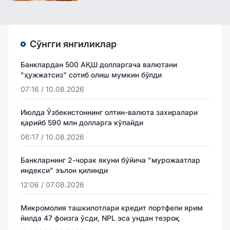
Сўнгги янгиликлар
Банклардан 500 АҚШ долларгача валютани
"ҳужжатсиз" сотиб олиш мумкин бўлди
07:16 / 10.08.2026
Июлда Ўзбекистоннинг олтин-валюта захиралари
қарийб 590 млн долларга кўпайди
06:17 / 10.08.2026
Банкларнинг 2-чорак якуни бўйича "мурожаатлар
индекси" эълон қилинди
12:06 / 07.08.2026
Микромолия ташкилотлари кредит портфели ярим
йилда 47 фоизга ўсди, NPL эса ундан тезроқ